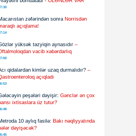
vilayətini bombaladı
- ÖLƏNLƏR VAR
7:30
Macarıstan zəfərindən sonra
Norrisdən
maraqlı açıqlama!
7:14
Gözlər yüksək təzyiqin aynasıdır
–
Oftalmoloqdan vacib xəbərdarlıq
7:00
Acı qidalardan kimlər uzaq durmalıdır?
–
Qastroenteroloq açıqladı
6:53
Gələcəyin peşələri dəyişir:
Gənclər ən çox
hansı ixtisaslara üz tutur?
6:48
Metroda 10 aylıq fasilə:
Bakı nəqliyyatında
nələr dəyişəcək?
6:45