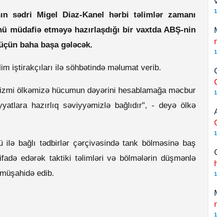
1
ın sədri Migel Diaz-Kanel hərbi təlimlər zamanı
ünü müdafiə etməyə hazırlaşdığı bir vaxtda ABŞ-nin
üçün baha başa gələcək.
1
lim iştirakçıları ilə söhbətində məlumat verib.
lizmi ölkəmizə hücumun dəyərini hesablamağa məcbur
1
yatlara hazırlıq səviyyəmizlə bağlıdır", - deyə ölkə
1
 ilə bağlı tədbirlər çərçivəsində tank bölməsinə baş
ifadə edərək taktiki təlimləri və bölmələrin düşmənlə
i müşahidə edib.
1
1