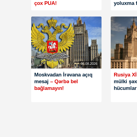
çox PUA!
yoluxma f
06.08.2026
Moskvadan İrəvana açıq
Rusiya Xİ
mesaj
– Qərbə bel
mülki şəx
bağlamayın!
hücumları