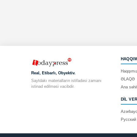
HAQQIM
Haqqımı
Real, Etibarlı, Obyektiv.
ƏLAQƏ
Saytdakı materialların istifadəsi zamanı
istinad edilməsi vacibdir.
Ana səhi
DIL VE
Azərbay
Русский