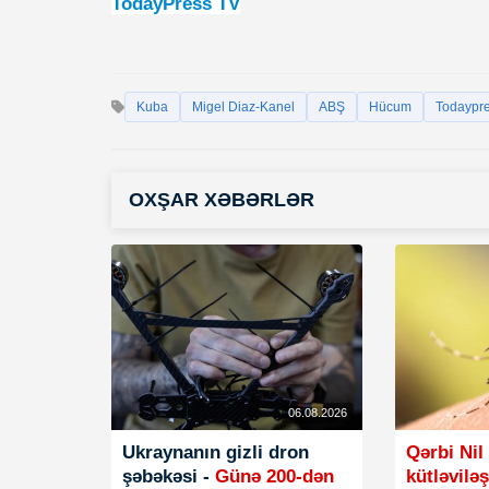
TodayPress TV
Kuba
Migel Diaz-Kanel
ABŞ
Hücum
Todaypre
OXŞAR XƏBƏRLƏR
06.08.2026
Ukraynanın gizli dron
Qərbi Nil
şəbəkəsi -
Günə 200-dən
kütləvilə