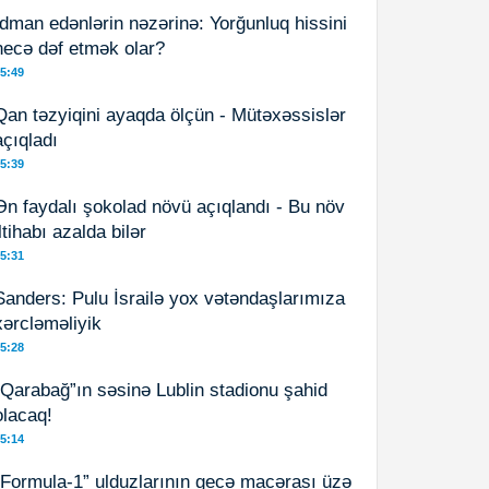
İdman edənlərin nəzərinə: Yorğunluq hissini
necə dəf etmək olar?
5:49
Qan təzyiqini ayaqda ölçün - Mütəxəssislər
açıqladı
5:39
Ən faydalı şokolad növü açıqlandı - Bu növ
iltihabı azalda bilər
5:31
Sanders: Pulu İsrailə yox vətəndaşlarımıza
xərcləməliyik
5:28
“Qarabağ”ın səsinə Lublin stadionu şahid
olacaq!
5:14
“Formula-1” ulduzlarının gecə macərası üzə