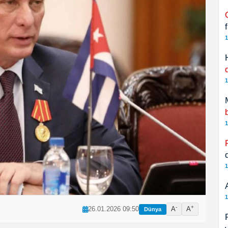
1
1
1
1
1
-
+
26.01.2026 09:50
A
A
Dünya