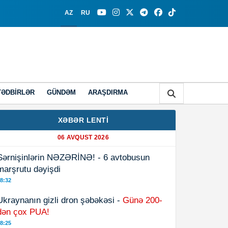
AZ
RU
TƏDBIRLƏR
GÜNDƏM
ARAŞDIRMA
XƏBƏR LENTİ
06 AVQUST 2026
Sərnişinlərin NƏZƏRİNƏ! - 6 avtobusun
marşrutu dəyişdi
8:32
Ukraynanın gizli dron şəbəkəsi -
Günə 200-
dən çox PUA!
8:25