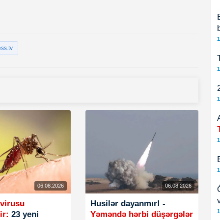
1
ss.tv
1
1
1
1
06.08.2026
06.08.2026
 virusu
Husilər dayanmır! -
1
şir:
23 yeni
Yəməndə hərbi düşərgələr