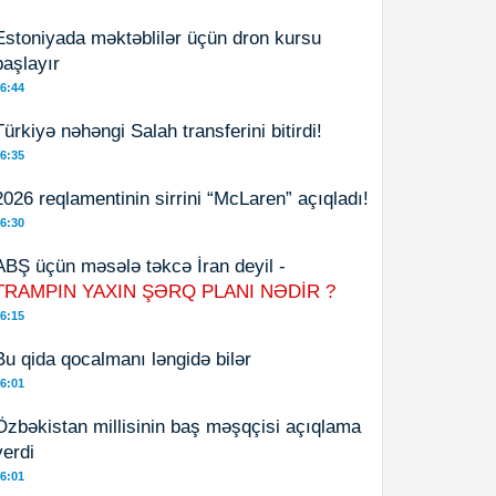
Estoniyada məktəblilər üçün dron kursu
başlayır
6:44
Türkiyə nəhəngi Salah transferini bitirdi!
6:35
2026 reqlamentinin sirrini “McLaren” açıqladı!
6:30
ABŞ üçün məsələ təkcə İran deyil -
TRAMPIN YAXIN ŞƏRQ PLANI NƏDİR ?
6:15
Bu qida qocalmanı ləngidə bilər
6:01
Özbəkistan millisinin baş məşqçisi açıqlama
verdi
6:01