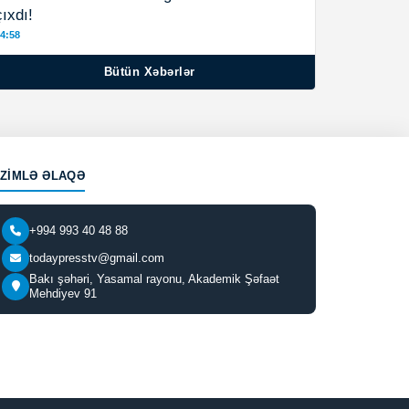
çıxdı!
4:58
Bütün Xəbərlər
IZIMLƏ ƏLAQƏ
+994 993 40 48 88
todaypresstv@gmail.com
Bakı şəhəri, Yasamal rayonu, Akademik Şəfaət
Mehdiyev 91