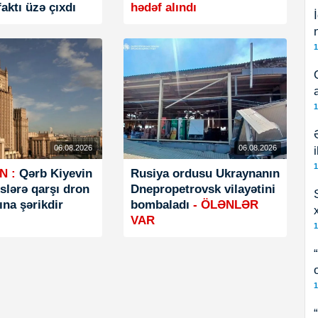
aktı üzə çıxdı
hədəf alındı
1
1
06.08.2026
06.08.2026
1
N :
Qərb Kiyevin
Rusiya ordusu Ukraynanın
slərə qarşı dron
Dnepropetrovsk vilayətini
na şərikdir
bombaladı
- ÖLƏNLƏR
VAR
1
1