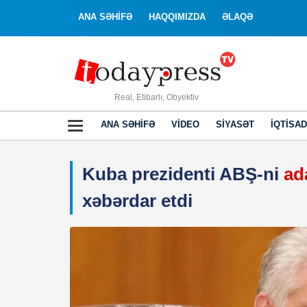
ANA SƏHİFƏ
HAQQIMIZDA
ƏLAQƏ
Real, Etibarlı, Obyektiv
ANA SƏHIFƏ
VIDEO
SIYASƏT
İQTISAD
Kuba prezidenti ABŞ-ni
ad
xəbərdar etdi