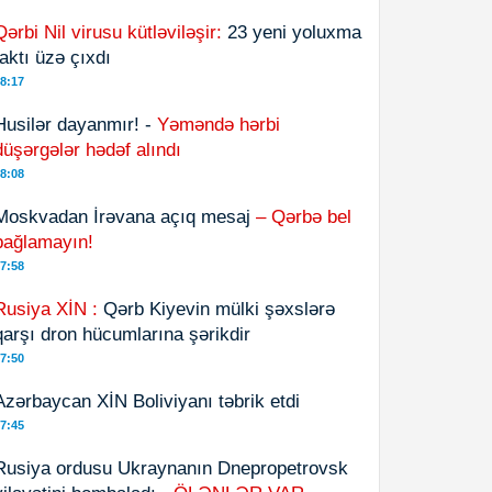
Qərbi Nil virusu kütləviləşir:
23 yeni yoluxma
faktı üzə çıxdı
8:17
Husilər dayanmır! -
Yəməndə hərbi
düşərgələr hədəf alındı
8:08
Moskvadan İrəvana açıq mesaj
– Qərbə bel
bağlamayın!
7:58
Rusiya XİN :
Qərb Kiyevin mülki şəxslərə
qarşı dron hücumlarına şərikdir
7:50
Azərbaycan XİN Boliviyanı təbrik etdi
7:45
Rusiya ordusu Ukraynanın Dnepropetrovsk