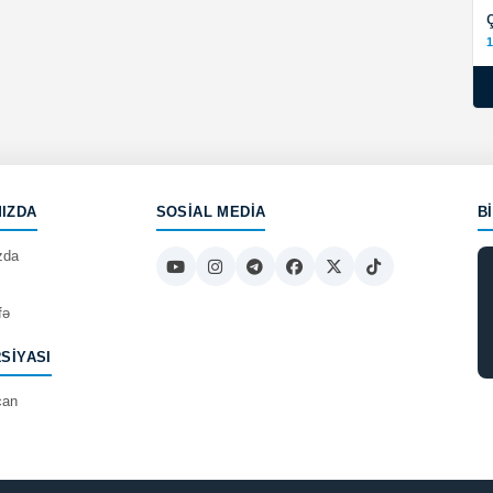
1
IZDA
SOSIAL MEDIA
B
zda
fə
RSIYASI
can