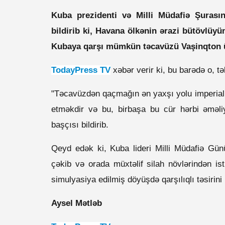
Kuba prezidenti və Milli Müdafiə Şurasın
bildirib ki, Havana ölkənin ərazi bütövlüy
Kubaya qarşı mümkün təcavüzü Vaşinqton 
TodayPress TV
xəbər verir ki, bu barədə o, tə
"Təcavüzdən qaçmağın ən yaxşı yolu imperia
etməkdir və bu, birbaşa bu cür hərbi əməliy
başçısı bildirib.
Qeyd edək ki, Kuba lideri Milli Müdafiə Günü
çəkib və orada müxtəlif silah növlərindən ist
simulyasiya edilmiş döyüşdə qarşılıqlı təsirin
Aysel Mətləb