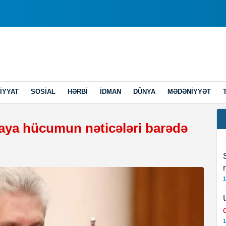
IYYAT
SOSIAL
HƏRBI
İDMAN
DÜNYA
MƏDƏNIYYƏT
aya hücumun nəticələri barədə
1
1