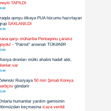
meyiti TAPILDI
0:50
İraqda qonşu ölkəyə PUA hücumu hazırlayan
qrup
SAXLANILDI
0:35
İrana qarşı müharibə Pentaqonu çarəsiz
qoydu!
- "Patriot" arsenalı TÜKƏNİR
3:55
Rusiya dronları mülki əhalini hədəf aldı,
ölənlər var
3:46
Zelenski Rusiyaya
50 min Şimali Koreya
hərbçisi
göndərir
3:29
Onlarla humanitar yardım gəmisinin
Hörmüzdən keçməsinə
icazə verildi