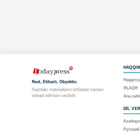
HAQQIM
Haqqımı
Real, Etibarlı, Obyektiv.
ƏLAQƏ
Saytdakı materialların istifadəsi zamanı
istinad edilməsi vacibdir.
Ana səhi
DIL VE
Azərbay
Русский