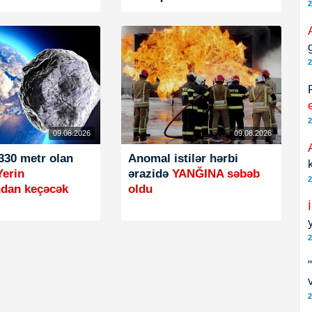
2
2
2
09.08.2026
09.08.2026
330 metr olan
Anomal istilər hərbi
Yerin
ərazidə
YANĞINA səbəb
2
ndan keçəcək
oldu
2
2