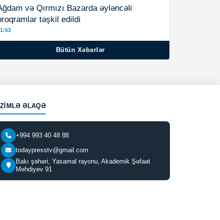
Ağdam və Qırmızı Bazarda əyləncəli
proqramlar təşkil edildi
1:53
Bütün Xəbərlər
IZIMLƏ ƏLAQƏ
+994 993 40 48 88
todaypresstv@gmail.com
Bakı şəhəri, Yasamal rayonu, Akademik Şəfaət
Mehdiyev 91