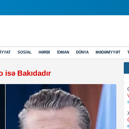
IYYAT
SOSIAL
HƏRBI
İDMAN
DÜNYA
MƏDƏNIYYƏT
o isə Bakıdadır
1
0