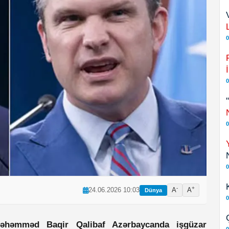
0
0
0
0
-
+
24.06.2026 10:03
A
A
Dünya
0
 Məhəmməd Baqir Qalibaf Azərbaycanda işgüzar