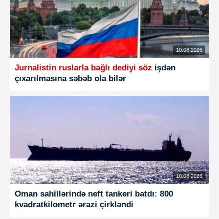
10.08.2026
Jurnalistin ruslarla bağlı dediyi söz
işdən
çıxarılmasına səbəb ola bilər
10.08.2026
Oman sahillərində neft tankeri batdı: 800
kvadratkilometr ərazi çirkləndi