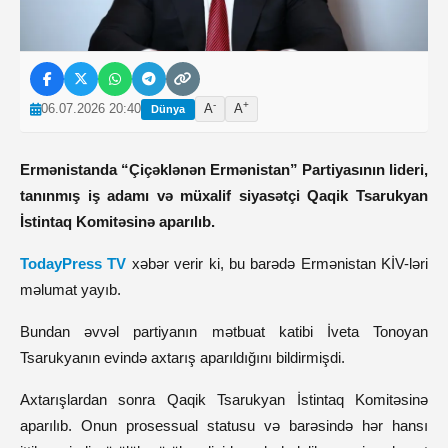
-
+
06.07.2026 20:40
A
A
Dünya
Ermənistanda “Çiçəklənən Ermənistan” Partiyasının lideri,
tanınmış iş adamı və müxalif siyasətçi Qaqik Tsarukyan
İstintaq Komitəsinə aparılıb.
TodayPress TV
xəbər verir ki, bu barədə Ermənistan KİV-ləri
məlumat yayıb.
Bundan əvvəl partiyanın mətbuat katibi İveta Tonoyan
Tsarukyanın evində axtarış aparıldığını bildirmişdi.
Axtarışlardan sonra Qaqik Tsarukyan İstintaq Komitəsinə
aparılıb. Onun prosessual statusu və barəsində hər hansı