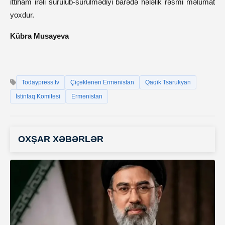
ittiham irəli sürülüb-sürülmədiyi barədə hələlik rəsmi məlumat
yoxdur.
Kübra Musayeva
Todaypress.tv
Çiçəklənən Ermənistan
Qaqik Tsarukyan
İstintaq Komitəsi
Ermənistan
OXŞAR XƏBƏRLƏR