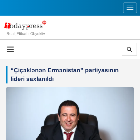
Toggl
Real, Etibarlı, Obyektiv
“Çiçəklənən Ermənistan” partiyasının
lideri saxlanıldı