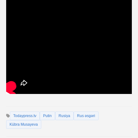
Todaypress.tv
Putin
Rusiya
Rus əsgəri
Kübra Musayeva