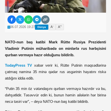
-
+
06.07.2026 19:27
A
A
Dünya
NATO-nun baş katibi Mark Rütte Rusiya Prezidenti
Vladimir Putinin müharibədə on minlərlə rus hərbçisini
qurban verməyə hazır olduğunu bildirib.
TodayPress TV
xəbər verir ki, Rütte Putinin məqsədlərinə
çatmaq naminə 35 minə qədər rus əsgərinin həyatını riskə
atdığını iddia edib.
“Putin 35 min öz vətəndaşını qurban verməyə hazırdır və bu,
dəhşətlidir. Təsəvvür edin ki, bunun həmin ailələrin hər birinə
necə təsiri var”, – deyə NATO-nun baş katibi bildirib.