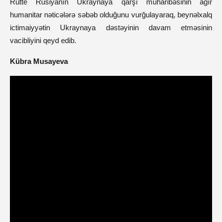
Rütte Rusiyanın Ukraynaya qarşı müharibəsinin ağır
humanitar nəticələrə səbəb olduğunu vurğulayaraq, beynəlxalq
ictimaiyyətin Ukraynaya dəstəyinin davam etməsinin
vacibliyini qeyd edib.
Kübra Musayeva