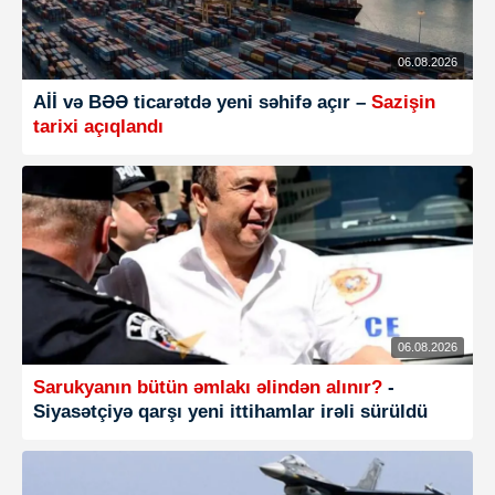
06.08.2026
Aİİ və BƏƏ ticarətdə yeni səhifə açır –
Sazişin
tarixi açıqlandı
06.08.2026
Sarukyanın bütün əmlakı əlindən alınır?
-
Siyasətçiyə qarşı yeni ittihamlar irəli sürüldü