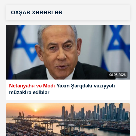
OXŞAR XƏBƏRLƏR
06.08.2026
Netanyahu və Modi
Yaxın Şərqdəki vəziyyəti
müzakirə ediblər