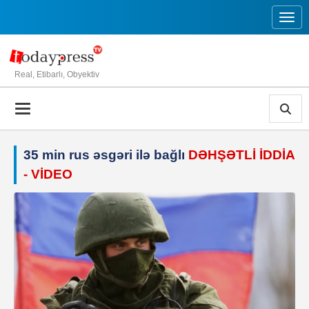
Toggl
Real, Etibarlı, Obyektiv
35 min rus əsgəri ilə bağlı
DƏHŞƏTLİ İDDİA
- VİDEO