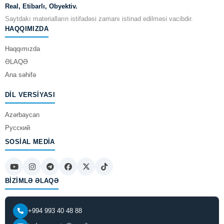
Real, Etibarlı, Obyektiv.
Saytdakı materialların istifadəsi zamanı istinad edilməsi vacibdir.
HAQQIMIZDA
Haqqımızda
ƏLAQƏ
Ana səhifə
DIL VERSIYASI
Azərbaycan
Русский
SOSIAL MEDIA
BIZIMLƏ ƏLAQƏ
+994 993 40 48 88