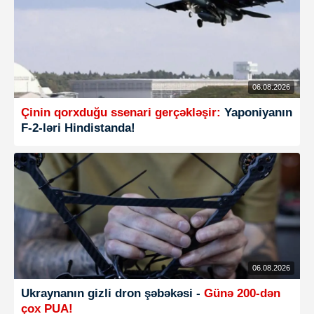
06.08.2026
Çinin qorxduğu ssenari gerçəkləşir:
Yaponiyanın
F-2-ləri Hindistanda!
06.08.2026
Ukraynanın gizli dron şəbəkəsi -
Günə 200-dən
çox PUA!