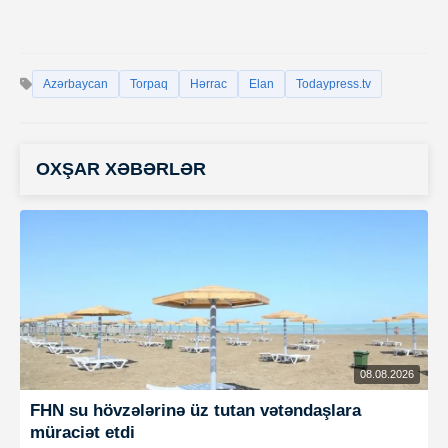
Azərbaycan
Torpaq
Hərrac
Elan
Todaypress.tv
OXŞAR XƏBƏRLƏR
08.08.2026
FHN su hövzələrinə üz tutan vətəndaşlara
müraciət etdi