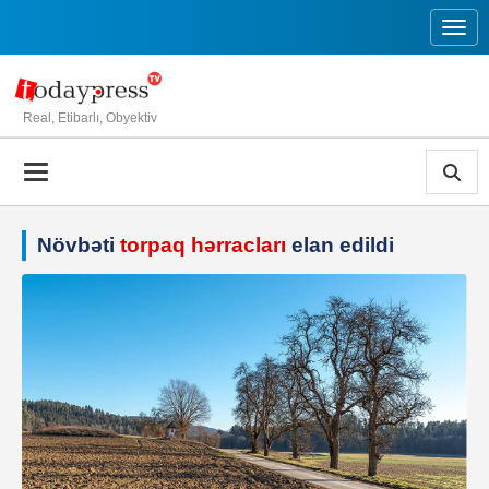
Toggl
Real, Etibarlı, Obyektiv
Növbəti
torpaq hərracları
elan edildi