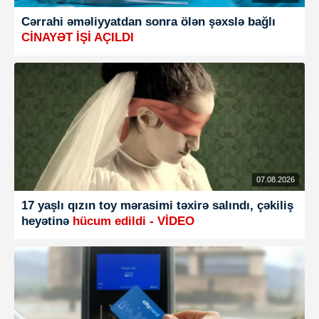
Cərrahi əməliyyatdan sonra ölən şəxslə bağlı
CİNAYƏT İŞİ AÇILDI
07.08.2026
17 yaşlı qızın toy mərasimi təxirə salındı, çəkiliş
heyətinə
hücum edildi - VİDEO