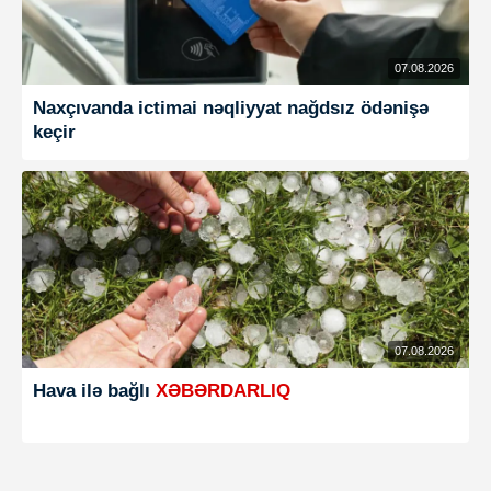
07.08.2026
Naxçıvanda ictimai nəqliyyat nağdsız ödənişə
keçir
07.08.2026
Hava ilə bağlı
XƏBƏRDARLIQ