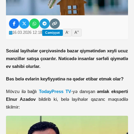
-
+
16.03.2026 12:18
A
A
Cəmiyyət
Sosial layihələr çərçivəsində bazar qiymətindən xeyli ucuz
mənzillər satışa çıxarılır. Nəticədə insanlar sərfəli qiymətlə
ev sahibi olurlar.
Bəs belə evlərin keyfiyyətinə nə qədər etibar etmək olar?
Mövzu ilə bağlı
TodayPress TV
-yə danışan
əmlak eksperti
Elnur Azadov
bildirib ki, belə layihələr qazanc məqsədilə
tikilmir: