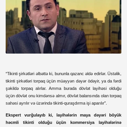
“Tikinti şirkətləri əlbəttə ki, bununla qazanc əldə edirlər. Üstəlik,
tikinti şirkətləri torpaq üçün müəyyən dəyər ödəyir, ya da fərdi
şəkildə torpaq alırlar. Amma burada dövlət layihəsi olduğu
üçün dövlət onu kimdənsə almır, dövlət balansında olan torpaq
sahəsi ayrılır və üzərində tikinti-quraşdırma işi aparılır”.
Ekspert vurğulayıb ki, layihələrin maya dəyəri böyük
həcmli tikinti olduğu üçün kommersiya layihələrinə