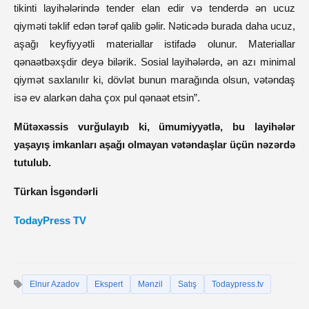
tikinti layihələrində tender elan edir və tenderdə ən ucuz
qiyməti təklif edən tərəf qalib gəlir. Nəticədə burada daha ucuz,
aşağı keyfiyyətli materiallar istifadə olunur. Materiallar
qənaətbəxşdir deyə bilərik. Sosial layihələrdə, ən azı minimal
qiymət saxlanılır ki, dövlət bunun marağında olsun, vətəndaş
isə ev alarkən daha çox pul qənaət etsin”.
Mütəxəssis vurğulayıb ki, ümumiyyətlə, bu layihələr
yaşayış imkanları aşağı olmayan vətəndaşlar üçün nəzərdə
tutulub.
Türkan İsgəndərli
TodayPress TV
Elnur Azadov
Ekspert
Mənzil
Satış
Todaypress.tv