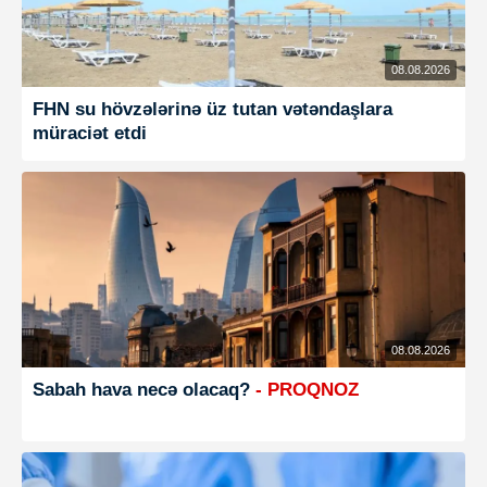
08.08.2026
FHN su hövzələrinə üz tutan vətəndaşlara
müraciət etdi
08.08.2026
Sabah hava necə olacaq?
- PROQNOZ