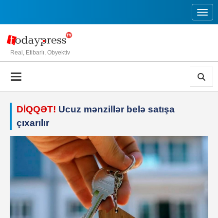
Toggl
Real, Etibarlı, Obyektiv
DİQQƏT!
Ucuz mənzillər belə satışa
çıxarılır