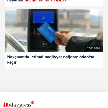
heyətinə
hücum edildi - VİDEO
07.08.2026
Naxçıvanda ictimai nəqliyyat nağdsız ödənişə
keçir