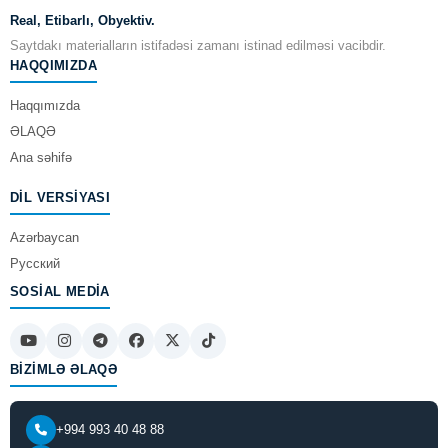
Real, Etibarlı, Obyektiv.
Saytdakı materialların istifadəsi zamanı istinad edilməsi vacibdir.
HAQQIMIZDA
Haqqımızda
ƏLAQƏ
Ana səhifə
DIL VERSIYASI
Azərbaycan
Русский
SOSIAL MEDIA
BIZIMLƏ ƏLAQƏ
+994 993 40 48 88