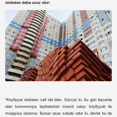
nisbətən daha ucuz olur:
“Keyfiyyət nisbətən zəif ola bilər. Sözsüz ki, bu gün bazarda
olan kommersiya layihələrinin mənzil satışı keyfiyyəti ilə
müqayisə olunmur. Bunun əsas səbəbi odur ki, dövlət bu tip