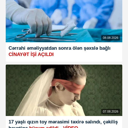
08.08.2026
Cərrahi əməliyyatdan sonra ölən şəxslə bağlı
CİNAYƏT İŞİ AÇILDI
07.08.2026
17 yaşlı qızın toy mərasimi təxirə salındı, çəkiliş