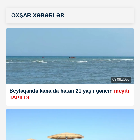
OXŞAR XƏBƏRLƏR
09.08.2026
Beyləqanda kanalda batan 21 yaşlı gəncin
meyiti
TAPILDI