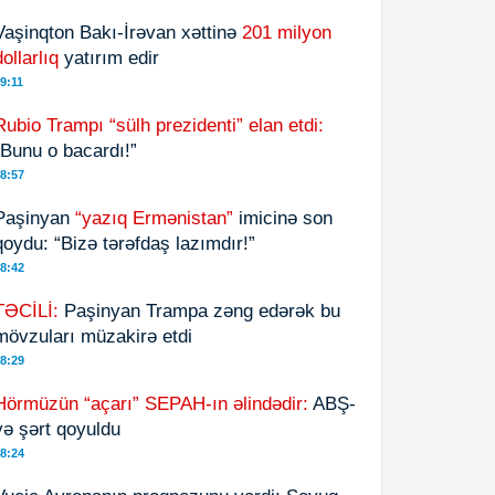
Vaşinqton Bakı-İrəvan xəttinə
201 milyon
dollarlıq
yatırım edir
9:11
Rubio Trampı “sülh prezidenti” elan etdi:
“Bunu o bacardı!”
8:57
Paşinyan
“yazıq Ermənistan”
imicinə son
qoydu: “Bizə tərəfdaş lazımdır!”
8:42
TƏCİLİ:
Paşinyan Trampa zəng edərək bu
mövzuları müzakirə etdi
8:29
Hörmüzün “açarı” SEPAH-ın əlindədir:
ABŞ-
yə şərt qoyuldu
8:24