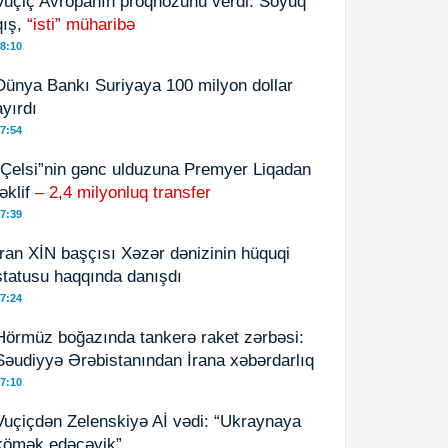
Vuçiç Avropanın proqnozunu verdi: Soyuq
qış,
“isti” müharibə
8:10
Dünya Bankı Suriyaya 100 milyon dollar
ayırdı
7:54
“Çelsi”nin gənc ulduzuna Premyer Liqadan
təklif
– 2,4 milyonluq transfer
7:39
İran XİN başçısı Xəzər dənizinin hüquqi
statusu haqqında danışdı
7:24
Hörmüz boğazında tankerə raket zərbəsi:
Səudiyyə Ərəbistanından İrana xəbərdarlıq
7:10
Vuçiçdən Zelenskiyə Aİ vədi: “Ukraynaya
kömək edəcəyik”