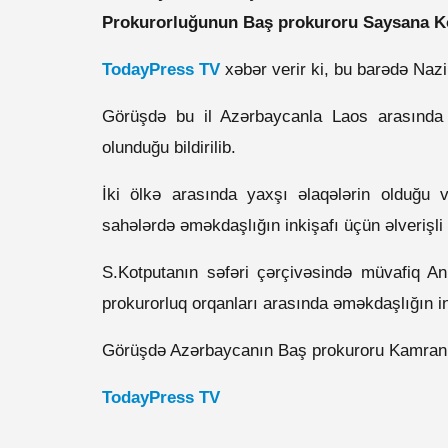
Prokurorluğunun Baş prokuroru Saysana K
TodayPress TV
xəbər verir ki, bu barədə Nazi
Görüşdə bu il Azərbaycanla Laos arasında d
olunduğu bildirilib.
İki ölkə arasında yaxşı əlaqələrin olduğu vu
sahələrdə əməkdaşlığın inkişafı üçün əlverişli
S.Kotputanın səfəri çərçivəsində müvafiq 
prokurorluq orqanları arasında əməkdaşlığın in
Görüşdə Azərbaycanın Baş prokuroru Kamran Ə
TodayPress TV