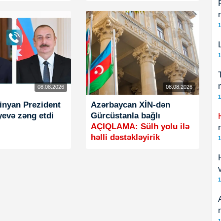
1
1
08.08.2026
08.08.2026
1
inyan Prezident
Azərbaycan XİN-dən
yevə zəng etdi
Gürcüstanla bağlı
AÇIQLAMA: Sülh yolu ilə
həlli dəstəkləyirik
1
1