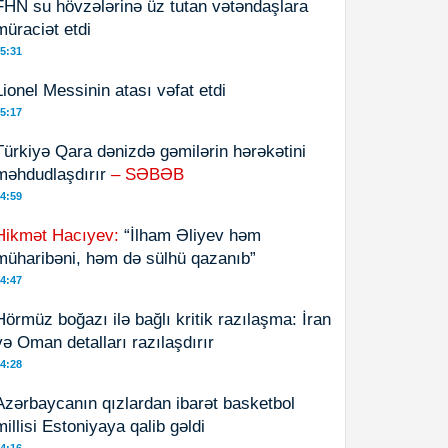
FHN su hövzələrinə üz tutan vətəndaşlara
müraciət etdi
5:31
Lionel Messinin atası vəfat etdi
5:17
Türkiyə Qara dənizdə gəmilərin hərəkətini
məhdudlaşdırır
– SƏBƏB
4:59
Hikmət Hacıyev:
“İlham Əliyev həm
müharibəni, həm də sülhü qazanıb”
4:47
Hörmüz boğazı ilə bağlı kritik razılaşma: İran
və Oman detalları razılaşdırır
4:28
Azərbaycanın qızlardan ibarət basketbol
millisi Estoniyaya qalib gəldi