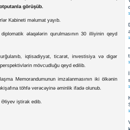
otputanla görüşüb.
1
rlər Kabineti məlumat yayıb.
iplomatik əlaqələrin qurulmasının 30 illiyinin qeyd
1
rğulanıb, iqtisadiyyat, ticarət, investisiya və digər
1
 perspektivlərin mövcudluğu qeyd edilib.
Anlaşma Memorandumunun imzalanmasının iki ölkənin
1
kişafına töhfə verəcəyinə əminlik ifadə olunub.
liyev iştirak edib.
1