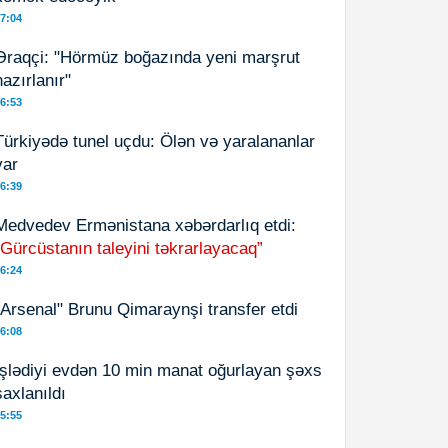
7:04
Əraqçi: "Hörmüz boğazında yeni marşrut
hazırlanır"
6:53
Türkiyədə tunel uçdu: Ölən və yaralananlar
var
6:39
Medvedev Ermənistana xəbərdarlıq etdi:
“Gürcüstanın taleyini təkrarlayacaq”
6:24
"Arsenal" Brunu Qimaraynşi transfer etdi
6:08
İşlədiyi evdən 10 min manat oğurlayan şəxs
saxlanıldı
5:55