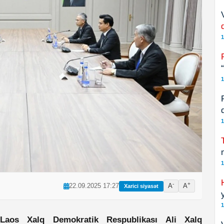
1
1
1
1
-
+
22.09.2025 17:27
A
A
Xarici siyasət
1
Laos Xalq Demokratik Respublikası Ali Xalq