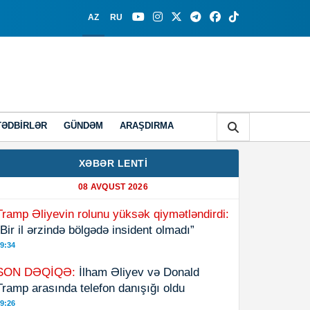
AZ
RU
TƏDBIRLƏR
GÜNDƏM
ARAŞDIRMA
XƏBƏR LENTİ
08 AVQUST 2026
Tramp Əliyevin rolunu yüksək qiymətləndirdi:
“Bir il ərzində bölgədə insident olmadı”
9:34
SON DƏQİQƏ:
İlham Əliyev və Donald
Tramp arasında telefon danışığı oldu
9:26