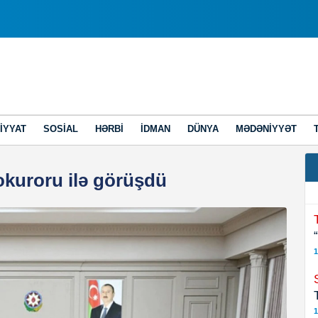
IYYAT
SOSIAL
HƏRBI
İDMAN
DÜNYA
MƏDƏNIYYƏT
kuroru ilə görüşdü
1
1