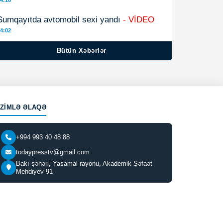
4:16
Sumqayıtda avtomobil sexi yandı
- VİDEO
4:02
Bütün Xəbərlər
IZIMLƏ ƏLAQƏ
+994 993 40 48 88
todaypresstv@gmail.com
Bakı şəhəri, Yasamal rayonu, Akademik Şəfaət
Mehdiyev 91