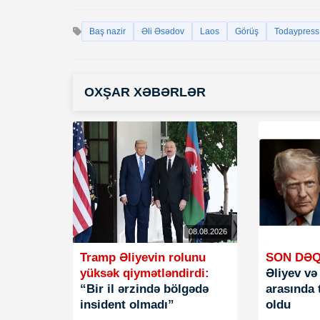
Baş nazir
Əli Əsədov
Laos
Görüş
Todaypress.
OXŞAR XƏBƏRLƏR
08.08.2026
Tramp Əliyevin rolunu
SON DƏQ
yüksək qiymətləndirdi:
Əliyev v
“Bir il ərzində bölgədə
arasında 
insident olmadı”
oldu