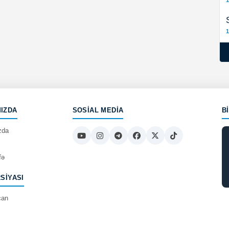
1
1
IZDA
SOSIAL MEDIA
B
zda
fə
RSIYASI
can