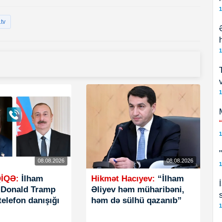
1
tv
1
1
1
08.08.2026
08.08.2026
1
İQƏ:
İlham
Hikmət Hacıyev:
“İlham
ə Donald Tramp
Əliyev həm müharibəni,
telefon danışığı
həm də sülhü qazanıb”
1