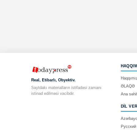
HAQQIM
Haqqımı
Real, Etibarlı, Obyektiv.
ƏLAQƏ
Saytdakı materialların istifadəsi zamanı
istinad edilməsi vacibdir.
Ana səhi
DIL VE
Azərbay
Русский