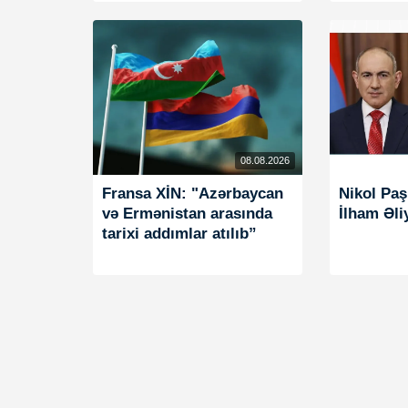
08.08.2026
Fransa XİN: "Azərbaycan
Nikol Paş
və Ermənistan arasında
İlham Əli
tarixi addımlar atılıb”