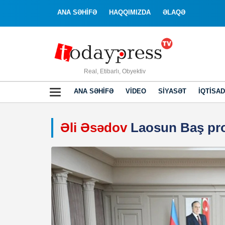
ANA SƏHİFƏ
HAQQIMIZDA
ƏLAQƏ
Real, Etibarlı, Obyektiv
ANA SƏHIFƏ
VIDEO
SIYASƏT
İQTISAD
Əli Əsədov
Laosun Baş pro