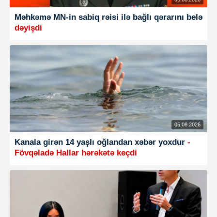
Məhkəmə MN-in sabiq rəisi ilə bağlı qərarını belə
dəyişdi
05.08.2026
Kanala girən 14 yaşlı oğlandan xəbər yoxdur
-
Fövqəladə Hallar hərəkətə keçdi