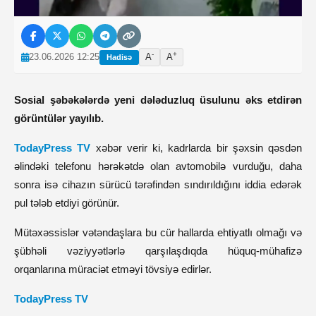
-
+
23.06.2026 12:25
A
A
Hadisə
Sosial şəbəkələrdə yeni dələduzluq üsulunu əks etdirən
görüntülər yayılıb.
TodayPress TV
xəbər verir ki, kadrlarda bir şəxsin qəsdən
əlindəki telefonu hərəkətdə olan avtomobilə vurduğu, daha
sonra isə cihazın sürücü tərəfindən sındırıldığını iddia edərək
pul tələb etdiyi görünür.
Mütəxəssislər vətəndaşlara bu cür hallarda ehtiyatlı olmağı və
şübhəli vəziyyətlərlə qarşılaşdıqda hüquq-mühafizə
orqanlarına müraciət etməyi tövsiyə edirlər.
TodayPress TV