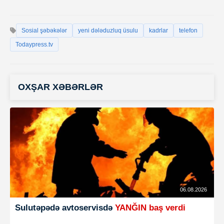
Sosial şəbəkələr
yeni dələduzluq üsulu
kadrlar
telefon
Todaypress.tv
OXŞAR XƏBƏRLƏR
06.08.2026
Sulutəpədə avtoservisdə
YANĞIN baş verdi