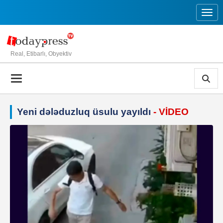
Toggl
Real, Etibarlı, Obyektiv
Yeni dələduzluq üsulu yayıldı
- VİDEO