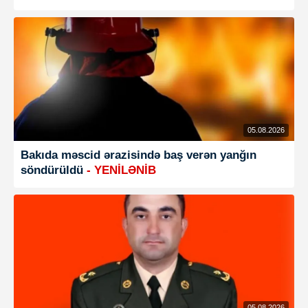
05.08.2026
Bakıda məscid ərazisində baş verən yanğın
söndürüldü
- YENİLƏNİB
05.08.2026