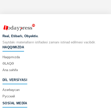
Real, Etibarlı, Obyektiv.
Saytdakı materialların istifadəsi zamanı istinad edilməsi vacibdir.
HAQQIMIZDA
Haqqımızda
ƏLAQƏ
Ana səhifə
DIL VERSIYASI
Azərbaycan
Русский
SOSIAL MEDIA