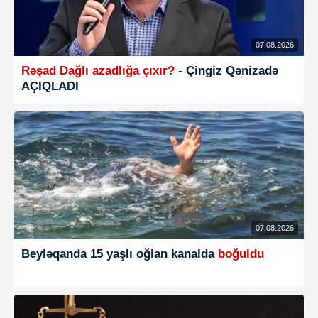
07.08.2026
Rəşad Dağlı azadlığa çıxır?
- Çingiz Qənizadə
AÇIQLADI
07.08.2026
Beyləqanda 15 yaşlı oğlan kanalda
boğuldu