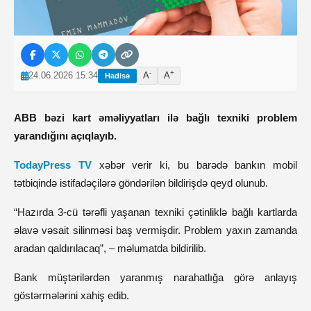
-
+
24.06.2026 15:34
A
A
Hadisə
ABB bəzi kart əməliyyatları ilə bağlı texniki problem
yarandığını açıqlayıb.
TodayPress TV
xəbər verir ki, bu barədə bankın mobil
tətbiqində istifadəçilərə göndərilən bildirişdə qeyd olunub.
“Hazırda 3-cü tərəfli yaşanan texniki çətinliklə bağlı kartlarda
əlavə vəsait silinməsi baş vermişdir. Problem yaxın zamanda
aradan qaldırılacaq”, – məlumatda bildirilib.
Bank müştərilərdən yaranmış narahatlığa görə anlayış
göstərmələrini xahiş edib.