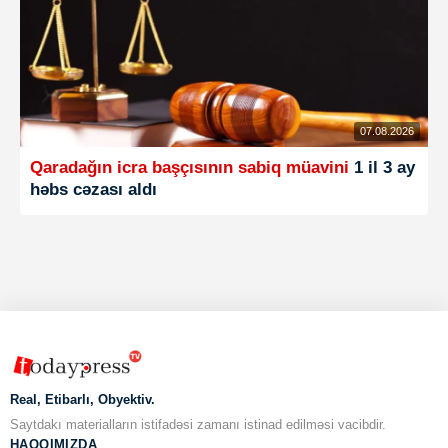
07.08.2026
Qaradağın icra başçısının sabiq müavini
1 il 3 ay
həbs cəzası aldı
Real, Etibarlı, Obyektiv.
Saytdakı materialların istifadəsi zamanı istinad edilməsi vacibdir.
HAQQIMIZDA