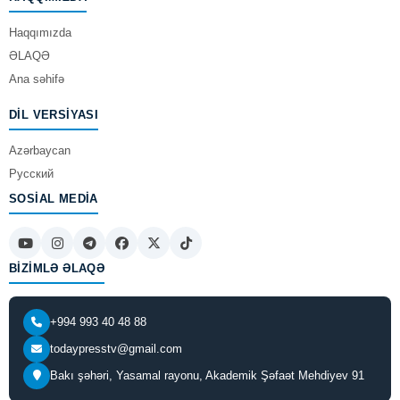
Haqqımızda
ƏLAQƏ
Ana səhifə
DIL VERSIYASI
Azərbaycan
Русский
SOSIAL MEDIA
BIZIMLƏ ƏLAQƏ
+994 993 40 48 88
todaypresstv@gmail.com
Bakı şəhəri, Yasamal rayonu, Akademik Şəfaət Mehdiyev 91