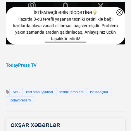
TodayPress TV
ABB
kart əməliyyatları
texniki problem
istifadəçilər
Todaypress.tv
OXŞAR XƏBƏRLƏR