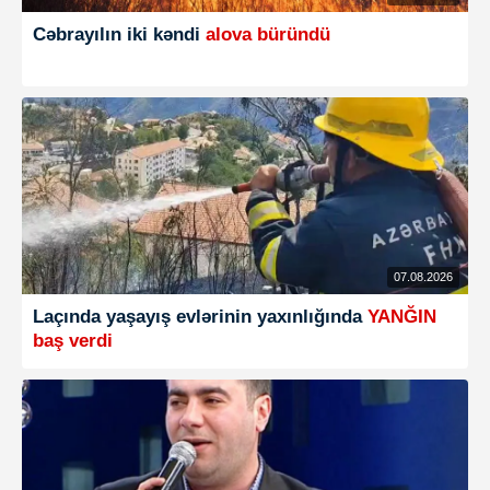
Cəbrayılın iki kəndi
alova büründü
07.08.2026
Laçında yaşayış evlərinin yaxınlığında
YANĞIN
baş verdi