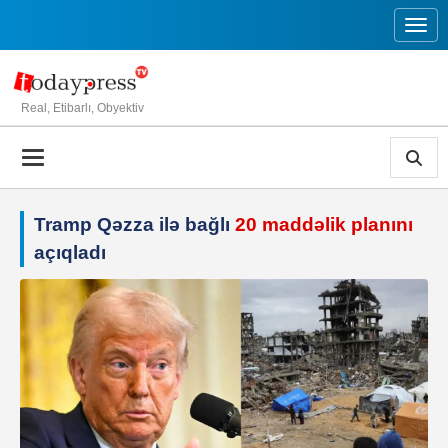
Toggl
Real, Etibarlı, Obyektiv
Tramp Qəzza ilə bağlı
20 maddəlik planını
açıqladı