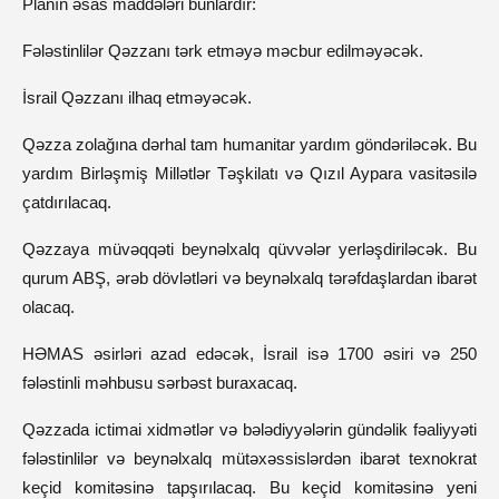
Planın əsas maddələri bunlardır:
Fələstinlilər Qəzzanı tərk etməyə məcbur edilməyəcək.
İsrail Qəzzanı ilhaq etməyəcək.
Qəzza zolağına dərhal tam humanitar yardım göndəriləcək. Bu
yardım Birləşmiş Millətlər Təşkilatı və Qızıl Aypara vasitəsilə
çatdırılacaq.
Qəzzaya müvəqqəti beynəlxalq qüvvələr yerləşdiriləcək. Bu
qurum ABŞ, ərəb dövlətləri və beynəlxalq tərəfdaşlardan ibarət
olacaq.
HƏMAS əsirləri azad edəcək, İsrail isə 1700 əsiri və 250
fələstinli məhbusu sərbəst buraxacaq.
Qəzzada ictimai xidmətlər və bələdiyyələrin gündəlik fəaliyyəti
fələstinlilər və beynəlxalq mütəxəssislərdən ibarət texnokrat
keçid komitəsinə tapşırılacaq. Bu keçid komitəsinə yeni