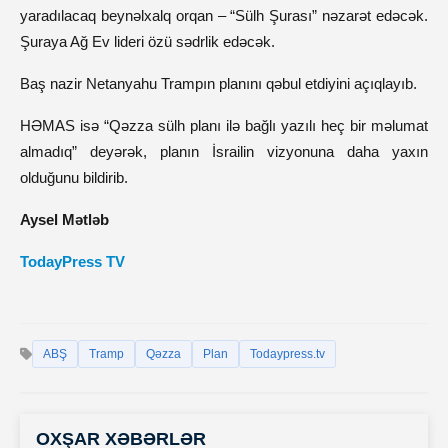
yaradılacaq beynəlxalq orqan – “Sülh Şurası” nəzarət edəcək.
Şuraya Ağ Ev lideri özü sədrlik edəcək.
Baş nazir Netanyahu Trampın planını qəbul etdiyini açıqlayıb.
HƏMAS isə “Qəzza sülh planı ilə bağlı yazılı heç bir məlumat
almadıq” deyərək, planın İsrailin vizyonuna daha yaxın
olduğunu bildirib.
Aysel Mətləb
TodayPress TV
ABŞ
Tramp
Qəzza
Plan
Todaypress.tv
OXŞAR XƏBƏRLƏR