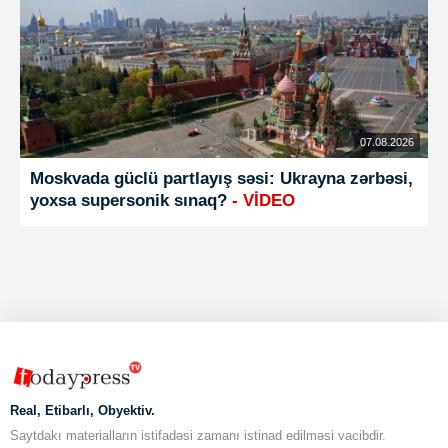
07.08.2026
Moskvada güclü partlayış səsi: Ukrayna zərbəsi,
yoxsa supersonik sınaq?
- VİDEO
Real, Etibarlı, Obyektiv.
Saytdakı materialların istifadəsi zamanı istinad edilməsi vacibdir.