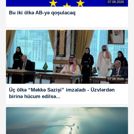
07.08.2026
Bu iki ölkə AB-yə qoşulacaq
07.08.2026
Üç ölkə “Məkkə Sazişi” imzaladı - Üzvlərdən
birinə hücum edilsə...