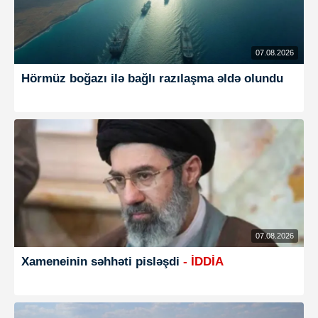
07.08.2026
Hörmüz boğazı ilə bağlı razılaşma əldə olundu
07.08.2026
Xameneinin səhhəti pisləşdi
- İDDİA