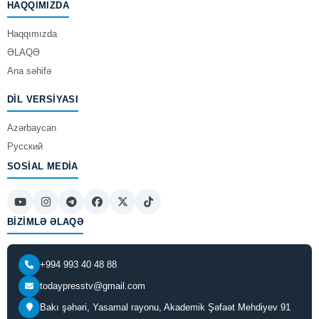
HAQQIMIZDA
Haqqımızda
ƏLAQƏ
Ana səhifə
DIL VERSIYASI
Azərbaycan
Русский
SOSIAL MEDIA
BIZIMLƏ ƏLAQƏ
+994 993 40 48 88
todaypresstv@gmail.com
Bakı şəhəri, Yasamal rayonu, Akademik Şəfaət Mehdiyev 91