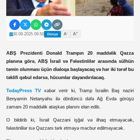
-
+
30.09.2025 09:50
A
A
Dünya
ABŞ Prezidenti Donald Trampın 20 maddəlik Qəzza
planına görə, ABŞ İsrail və Fələstinlilər arasında sülhün
təmin olunması üçün dialoqa başlayacaq və hər iki tərəf bu
təklifi qəbul edərsə, hücumlar dayandırılacaq.
TodayPress TV
xəbər verir ki, Tramp İsrailin Baş naziri
Benyamin Netanyahu ilə dördüncü dəfə Ağ Evdə görüşü
zamanı 20 maddəlik atəşkəs planını elan edib.
O bildirib ki, İsrail Qəzzani işğal və ilhaq etməyəcək,
fələstinlilər isə Qəzzanı tərk etməyə məcbur edilməyəcək.