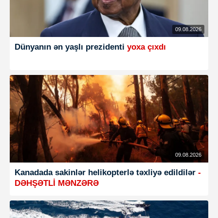
09.08.2026
Dünyanın ən yaşlı prezidenti
yoxa çıxdı
09.08.2026
Kanadada sakinlər helikopterlə təxliyə edildilər
-
DƏHŞƏTLİ MƏNZƏRƏ