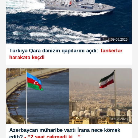
09.08.2026
Türkiyə Qara dənizin qapılarını açdı:
Tankerlər
hərəkətə keçdi
09.08.2026
Azərbaycan müharibə vaxtı İrana necə kömək
edib?
- “2 saat çəkmədi ki…”