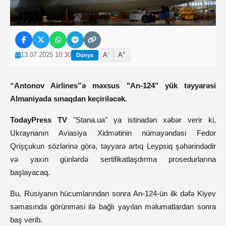
-
+
13.07.2025 10:30
A
A
Dünya
“Antonov Airlines”ə məxsus "An-124" yük təyyarəsi
Almaniyada sınaqdan keçiriləcək.
TodayPress TV
"Stana.ua" ya istinadən xəbər verir ki,
Ukraynanın Aviasiya Xidmətinin nümayəndəsi Fedor
Qrişçukun sözlərinə görə, təyyarə artıq Leypsiq şəhərindədir
və yaxın günlərdə sertifikatlaşdırma prosedurlarına
başlayacaq.
Bu, Rusiyanın hücumlarından sonra An-124-ün ilk dəfə Kiyev
səmasında görünməsi ilə bağlı yayılan məlumatlardan sonra
baş verib.