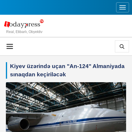
Toggl
Real, Etibarlı, Obyektiv
Kiyev üzərində uçan "An-124" Almaniyada
sınaqdan keçiriləcək