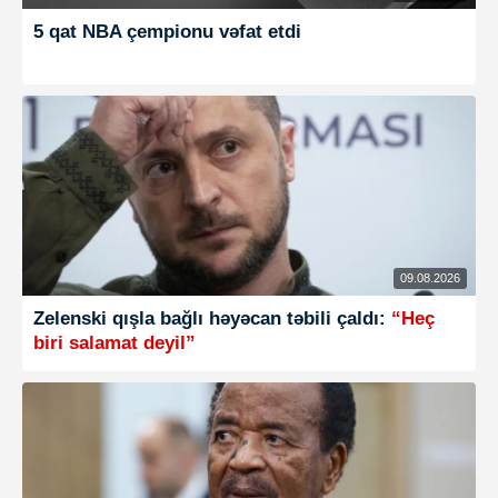
5 qat NBA çempionu vəfat etdi
09.08.2026
Zelenski qışla bağlı həyəcan təbili çaldı:
“Heç
biri salamat deyil”