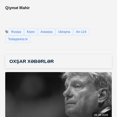
Qiymət Mahir
Rusiya
Kiyev
Aviasiya
Ukrayna
An-124
Todaypress.tv
OXŞAR XƏBƏRLƏR
09.08.2026