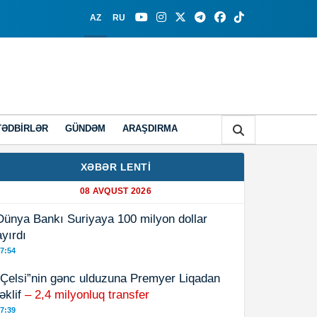
AZ
RU
TƏDBIRLƏR
GÜNDƏM
ARAŞDIRMA
XƏBƏR LENTİ
08 AVQUST 2026
Dünya Bankı Suriyaya 100 milyon dollar
ayırdı
7:54
“Çelsi”nin gənc ulduzuna Premyer Liqadan
təklif
– 2,4 milyonluq transfer
7:39