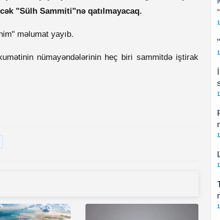
ləcək "Sülh Sammiti"nə qatılmayacaq.
1
snim" məlumat yayıb.
1
umətinin nümayəndələrinin heç biri sammitdə iştirak
1
1
1
1