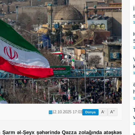
1
1
1
1
-
+
12.10.2025 17:03
A
A
Dünya
1
n Şarm əl-Şeyx şəhərində Qəzza zolağında atəşkəs