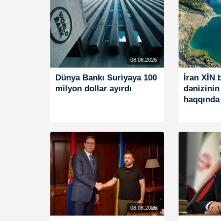
08.08.2026
Dünya Bankı Suriyaya 100
İran XİN 
milyon dollar ayırdı
dənizinin
haqqında
08.08.2026