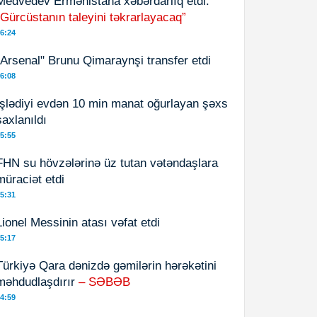
Medvedev Ermənistana xəbərdarlıq etdi:
“Gürcüstanın taleyini təkrarlayacaq”
6:24
"Arsenal" Brunu Qimaraynşi transfer etdi
6:08
İşlədiyi evdən 10 min manat oğurlayan şəxs
saxlanıldı
5:55
FHN su hövzələrinə üz tutan vətəndaşlara
müraciət etdi
5:31
Lionel Messinin atası vəfat etdi
5:17
Türkiyə Qara dənizdə gəmilərin hərəkətini
məhdudlaşdırır
– SƏBƏB
4:59