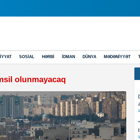
IYYAT
SOSIAL
HƏRBI
İDMAN
DÜNYA
MƏDƏNIYYƏT
msil olunmayacaq
1
1