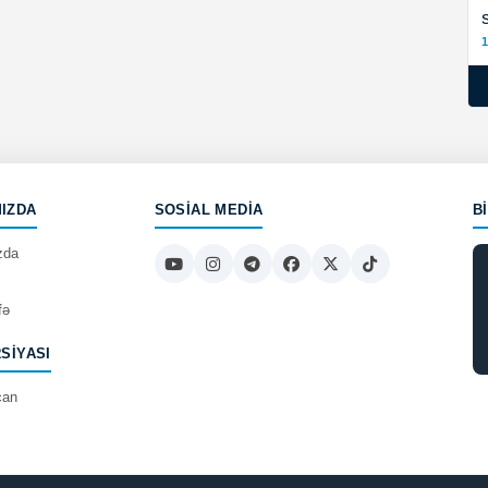
1
IZDA
SOSIAL MEDIA
B
zda
fə
RSIYASI
can