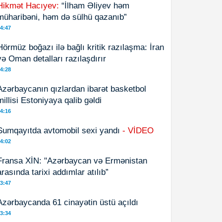
Hikmət Hacıyev:
“İlham Əliyev həm
müharibəni, həm də sülhü qazanıb”
4:47
Hörmüz boğazı ilə bağlı kritik razılaşma: İran
və Oman detalları razılaşdırır
4:28
Azərbaycanın qızlardan ibarət basketbol
millisi Estoniyaya qalib gəldi
4:16
Sumqayıtda avtomobil sexi yandı
- VİDEO
4:02
Fransa XİN: "Azərbaycan və Ermənistan
arasında tarixi addımlar atılıb”
3:47
Azərbaycanda 61 cinayətin üstü açıldı
3:34