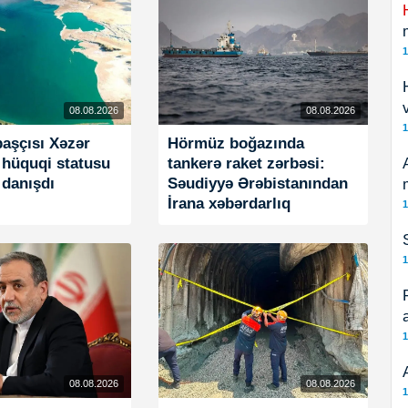
1
08.08.2026
08.08.2026
1
başçısı Xəzər
Hörmüz boğazında
 hüquqi statusu
tankerə raket zərbəsi:
 danışdı
Səudiyyə Ərəbistanından
İrana xəbərdarlıq
1
1
1
08.08.2026
08.08.2026
1