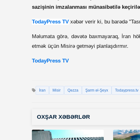
sazişinin imzalanması münasibətilə keçiri
TodayPress TV
xəbər verir ki, bu barədə "Ta
Məlumata görə, dəvətə baxmayaraq, İran hök
etmək üçün Misirə getməyi planlaşdırmır.
TodayPress TV
İran
Misir
Qəzza
Şarm əl-Şeyx
Todaypress.tv
OXŞAR XƏBƏRLƏR