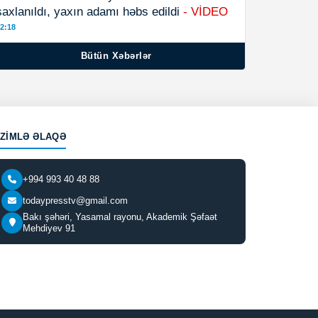
saxlanıldı, yaxın adamı həbs edildi
- VİDEO
2:18
Bütün Xəbərlər
IZIMLƏ ƏLAQƏ
+994 993 40 48 88
todaypresstv@gmail.com
Bakı şəhəri, Yasamal rayonu, Akademik Şəfaət
Mehdiyev 91