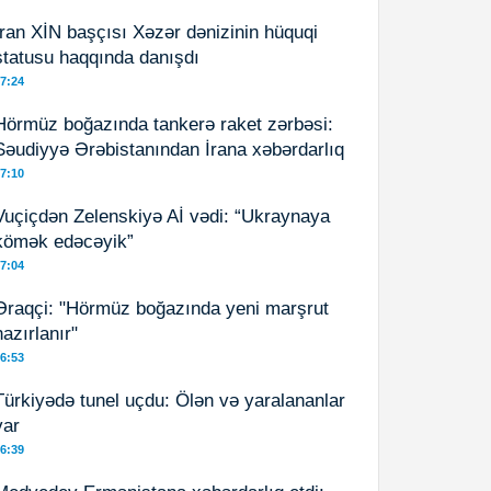
İran XİN başçısı Xəzər dənizinin hüquqi
statusu haqqında danışdı
7:24
Hörmüz boğazında tankerə raket zərbəsi:
Səudiyyə Ərəbistanından İrana xəbərdarlıq
7:10
Vuçiçdən Zelenskiyə Aİ vədi: “Ukraynaya
kömək edəcəyik”
7:04
Əraqçi: "Hörmüz boğazında yeni marşrut
hazırlanır"
6:53
Türkiyədə tunel uçdu: Ölən və yaralananlar
var
6:39