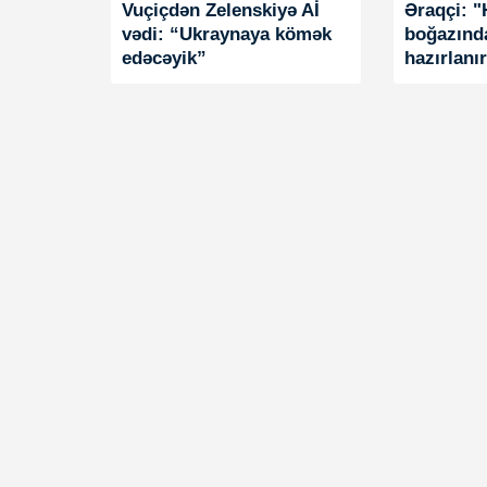
Vuçiçdən Zelenskiyə Aİ
Əraqçi: 
vədi: “Ukraynaya kömək
boğazınd
edəcəyik”
hazırlanı