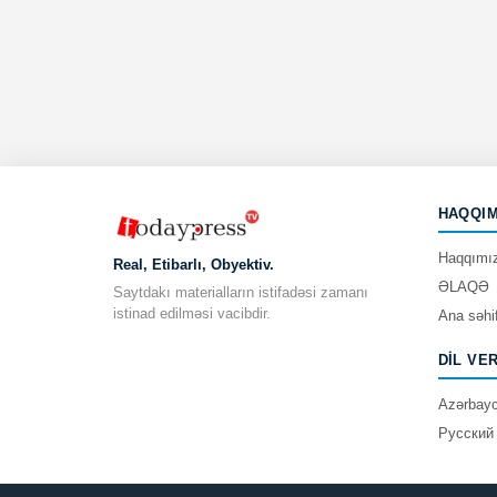
HAQQIM
Haqqımı
Real, Etibarlı, Obyektiv.
ƏLAQƏ
Saytdakı materialların istifadəsi zamanı
istinad edilməsi vacibdir.
Ana səhi
DIL VE
Azərbay
Русский