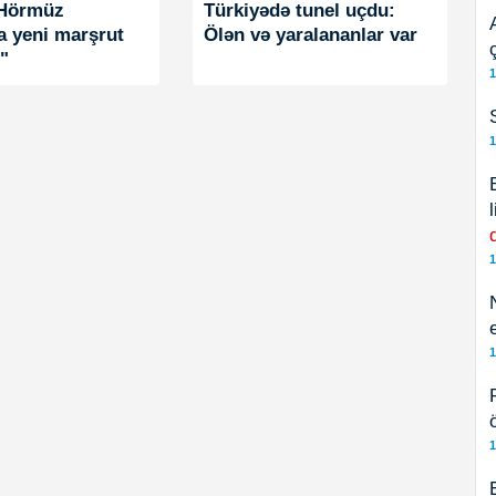
"Hörmüz
Türkiyədə tunel uçdu:
a yeni marşrut
Ölən və yaralananlar var
r"
1
1
1
1
1