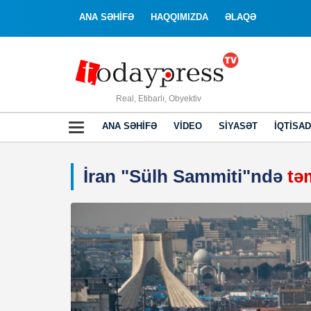
ANA SƏHİFƏ
HAQQIMIZDA
ƏLAQƏ
Real, Etibarlı, Obyektiv
ANA SƏHIFƏ
VIDEO
SIYASƏT
İQTISAD
İran "Sülh Sammiti"ndə
tə