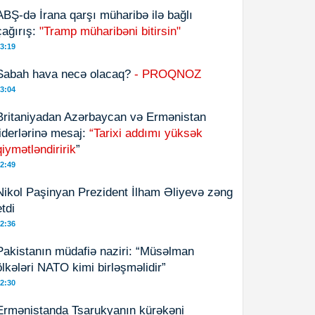
ABŞ-də İrana qarşı müharibə ilə bağlı
çağırış:
"Tramp müharibəni bitirsin"
3:19
Sabah hava necə olacaq?
- PROQNOZ
3:04
Britaniyadan Azərbaycan və Ermənistan
liderlərinə mesaj:
“Tarixi addımı yüksək
qiymətləndiririk
”
2:49
Nikol Paşinyan Prezident İlham Əliyevə zəng
etdi
2:36
Pakistanın müdafiə naziri: “Müsəlman
ölkələri NATO kimi birləşməlidir”
2:30
Ermənistanda Tsarukyanın kürəkəni