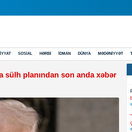
IYYAT
SOSIAL
HƏRBI
İDMAN
DÜNYA
MƏDƏNIYYƏT
 sülh planından son anda xəbər
0
0