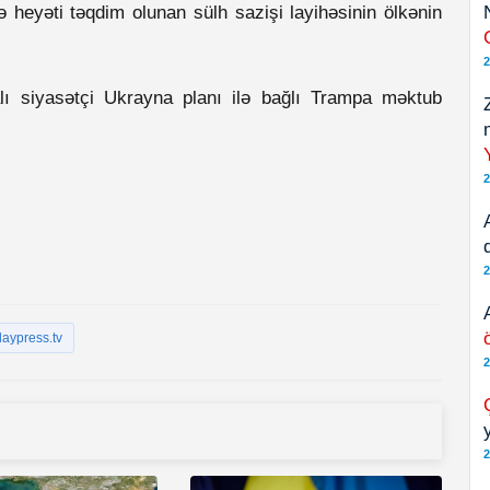
heyəti təqdim olunan sülh sazişi layihəsinin ölkənin
2
alı siyasətçi Ukrayna planı ilə bağlı Trampa məktub
2
2
aypress.tv
2
2