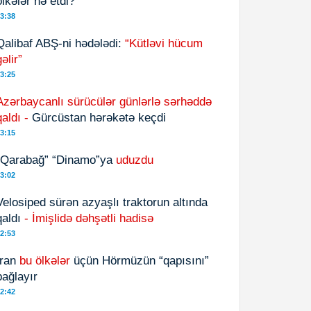
ölkələr nə etdi?
3:38
Qalibaf ABŞ-ni hədələdi:
“Kütləvi hücum
gəlir”
3:25
Azərbaycanlı sürücülər günlərlə sərhəddə
qaldı -
Gürcüstan hərəkətə keçdi
3:15
“Qarabağ” “Dinamo”ya
uduzdu
3:02
Velosiped sürən azyaşlı traktorun altında
qaldı
- İmişlidə dəhşətli hadisə
2:53
İran
bu ölkələr
üçün Hörmüzün “qapısını”
bağlayır
2:42