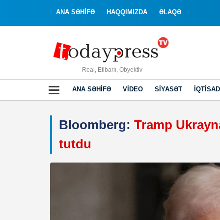
ANA SƏHİFƏ
HAQQIMIZDA
ƏLAQƏ
Real, Etibarlı, Obyektiv
ANA SƏHIFƏ
VIDEO
SIYASƏT
İQTISAD
Bloomberg:
Tramp Ukrayna
tutdu