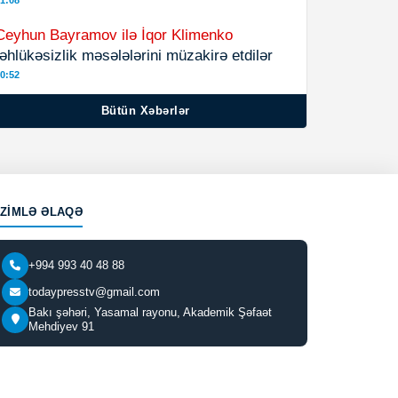
1:08
Ceyhun Bayramov ilə İqor Klimenko
təhlükəsizlik məsələlərini müzakirə etdilər
0:52
Bütün Xəbərlər
IZIMLƏ ƏLAQƏ
+994 993 40 48 88
todaypresstv@gmail.com
Bakı şəhəri, Yasamal rayonu, Akademik Şəfaət
Mehdiyev 91