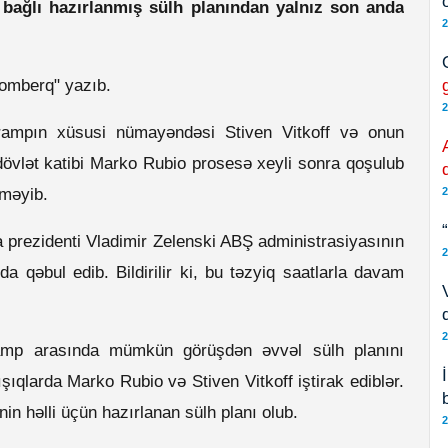
bağlı hazırlanmış sülh planından yalnız son anda
2
oomberq" yazıb.
2
rampın xüsusi nümayəndəsi Stiven Vitkoff və onun
 dövlət katibi Marko Rubio prosesə xeyli sonra qoşulub
əməyib.
2
prezidenti Vladimir Zelenski ABŞ administrasiyasının
2
nda qəbul edib. Bildirilir ki, bu təzyiq saatlarla davam
2
amp arasında mümkün görüşdən əvvəl sülh planını
ıqlarda Marko Rubio və Stiven Vitkoff iştirak ediblər.
həlli üçün hazırlanan sülh planı olub.
2