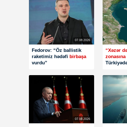
07.08.2026
Fedorov: “Öz ballistik
“Xəzər d
raketimiz hədəfi
birbaşa
zonasına
vurdu”
Türkiyədə
07.08.2026