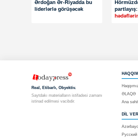
Ərdoğan Ər-Riyadda bu
Hörmüzdə
liderlərlə görüşəcək
partlayış
hədəfləri
HAQQIM
Haqqımı
Real, Etibarlı, Obyektiv.
ƏLAQƏ
Saytdakı materialların istifadəsi zamanı
istinad edilməsi vacibdir.
Ana səhi
DIL VE
Azərbay
Русский