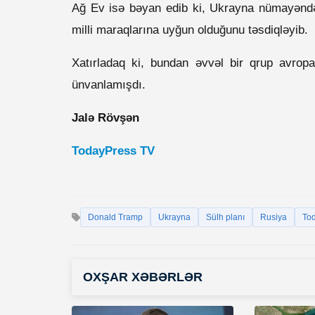
Ağ Ev isə bəyan edib ki, Ukrayna nümayəndə 
milli maraqlarına uyğun olduğunu təsdiqləyib.
Xatırladaq ki, bundan əvvəl bir qrup avrop
ünvanlamışdı.
Jalə Rövşən
TodayPress TV
Donald Tramp
Ukrayna
Sülh planı
Rusiya
Tod
OXŞAR XƏBƏRLƏR