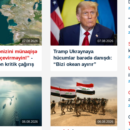
2
2
07.08.2026
07.08.2026
ənizini münaqişə
Tramp Ukraynaya
 çevirməyin!”
-
hücumlar barədə danışdı:
2
n kritik çağırış
“Bizi okean ayırır”
2
2
06.08.2026
06.08.2026