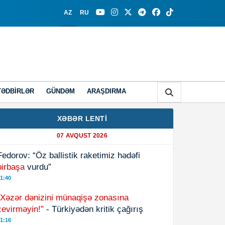
AZ
RU
TƏDBIRLƏR
GÜNDƏM
ARAŞDIRMA
XƏBƏR LENTİ
07 AVQUST 2026
Fedorov: “Öz ballistik raketimiz hədəfi
birbaşa
vurdu”
1:40
“Xəzər dənizini münaqişə zonasına
çevirməyin!”
- Türkiyədən kritik çağırış
1:16