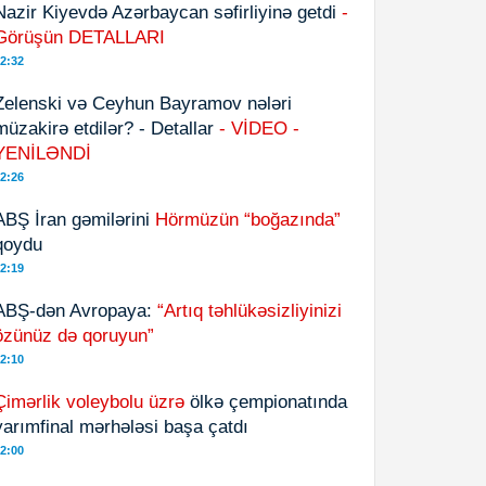
Nazir Kiyevdə Azərbaycan səfirliyinə getdi
-
Görüşün DETALLARI
2:32
Zelenski və Ceyhun Bayramov nələri
müzakirə etdilər? - Detallar
- VİDEO -
YENİLƏNDİ
2:26
ABŞ İran gəmilərini
Hörmüzün “boğazında”
qoydu
2:19
ABŞ-dən Avropaya:
“Artıq təhlükəsizliyinizi
özünüz də qoruyun”
2:10
Çimərlik voleybolu üzrə
ölkə çempionatında
yarımfinal mərhələsi başa çatdı
2:00