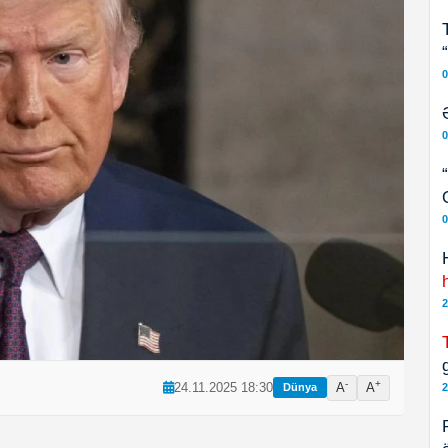
0
0
0
2
g
-
+
24.11.2025 18:30
A
A
2
Dünya