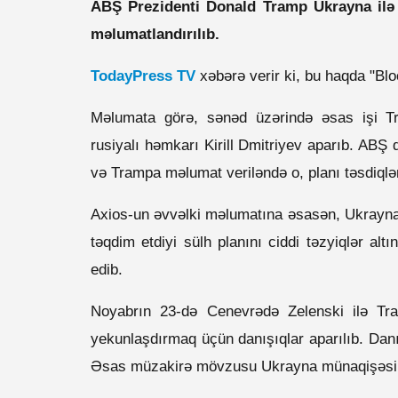
ABŞ Prezidenti Donald Tramp Ukrayna ilə 
məlumatlandırılıb.
TodayPress TV
xəbərə verir ki, bu haqda "Bl
Məlumata görə, sənəd üzərində əsas işi T
rusiyalı həmkarı Kirill Dmitriyev aparıb. ABŞ
və Trampa məlumat veriləndə o, planı təsdiql
Axios-un əvvəlki məlumatına əsasən, Ukrayna 
təqdim etdiyi sülh planını ciddi təzyiqlər altı
edib.
Noyabrın 23-də Cenevrədə Zelenski ilə Tr
yekunlaşdırmaq üçün danışıqlar aparılıb. Danış
Əsas müzakirə mövzusu Ukrayna münaqişəsinin 