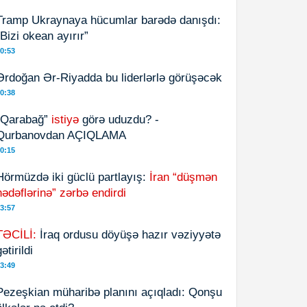
Tramp Ukraynaya hücumlar barədə danışdı:
“Bizi okean ayırır”
0:53
Ərdoğan Ər-Riyadda bu liderlərlə görüşəcək
0:38
“Qarabağ”
istiyə
görə uduzdu? -
Qurbanovdan AÇIQLAMA
0:15
Hörmüzdə iki güclü partlayış:
İran “düşmən
hədəflərinə” zərbə endirdi
3:57
TƏCİLİ:
İraq ordusu döyüşə hazır vəziyyətə
ətirildi
3:49
Pezeşkian müharibə planını açıqladı: Qonşu