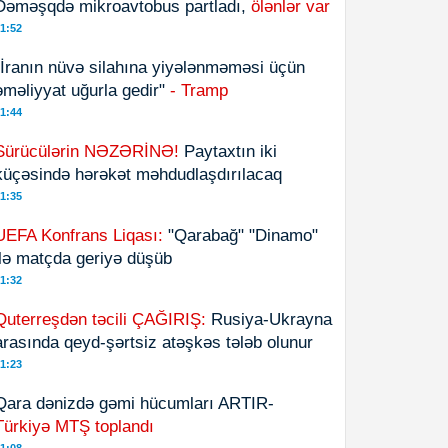
Dəməşqdə mikroavtobus partladı,
ölənlər var
1:52
"İranın nüvə silahına yiyələnməməsi üçün
əməliyyat uğurla gedir"
- Tramp
1:44
Sürücülərin NƏZƏRİNƏ!
Paytaxtın iki
küçəsində hərəkət məhdudlaşdırılacaq
1:35
UEFA Konfrans Liqası:
"Qarabağ" "Dinamo"
ilə matçda geriyə düşüb
1:32
Quterreşdən təcili ÇAĞIRIŞ:
Rusiya-Ukrayna
arasında qeyd-şərtsiz atəşkəs tələb olunur
1:23
Qara dənizdə gəmi hücumları ARTIR-
Türkiyə MTŞ toplandı