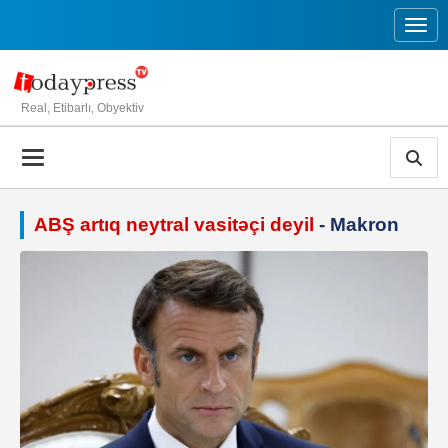
Toggl
Real, Etibarlı, Obyektiv
ABŞ artıq neytral vasitəçi deyil
- Makron