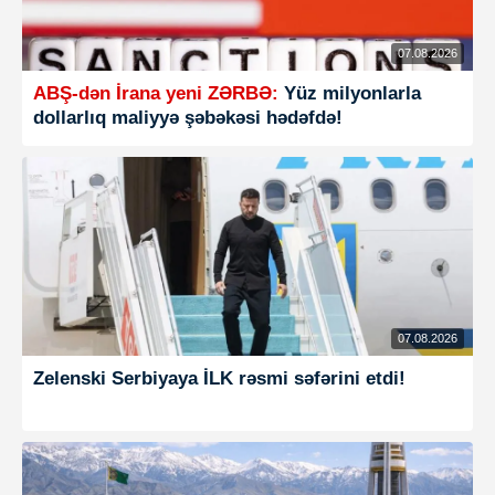
07.08.2026
ABŞ-dən İrana yeni ZƏRBƏ:
Yüz milyonlarla
dollarlıq maliyyə şəbəkəsi hədəfdə!
07.08.2026
Zelenski Serbiyaya İLK rəsmi səfərini etdi!