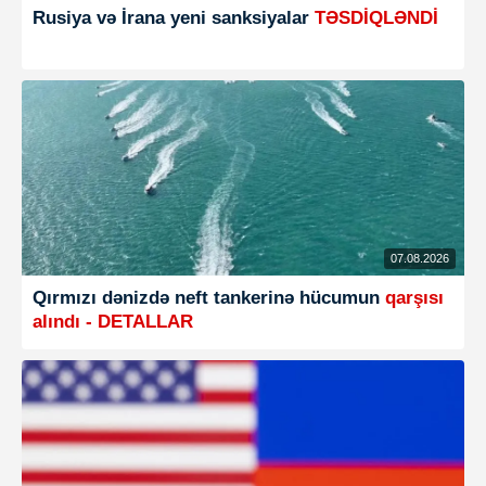
Rusiya və İrana yeni sanksiyalar
TƏSDİQLƏNDİ
07.08.2026
Qırmızı dənizdə neft tankerinə hücumun
qarşısı
alındı - DETALLAR