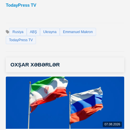
TodayPress TV
Rusiya
ABŞ
Ukrayna
Emmanuel Makron
TodayPress TV
OXŞAR XƏBƏRLƏR
07.08.2026