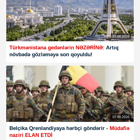
07.08.2026
Türkmənistana gedənlərin NƏZƏRİNƏ:
Artıq
növbədə gözləməyə son qoyuldu!
07.08.2026
Belçika Qrenlandiyaya hərbçi göndərir -
Müdafiə
naziri ELAN ETDİ