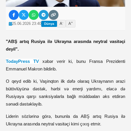
-
+
25.06.2026 23:40
A
A
Dünya
"ABŞ artıq Rusiya ilə Ukrayna arasında neytral vasitəçi 
deyil".
TodayPress TV
 xəbər verir ki, bunu Fransa Prezidenti 
Emmanuel Makron bildirib. 
O qeyd edib ki, Vaşinqton ilk dəfə olaraq Ukraynanın ərazi 
bütövlüyünə dəstək, hərbi və enerji yardımı, eləcə də 
Rusiyaya qarşı sanksiyalarla bağlı müddəaları əks etdirən 
sənədi dəstəkləyib.
Liderin sözlərinə görə, bununla da ABŞ artıq Rusiya ilə 
Ukrayna arasında neytral vasitəçi kimi çıxış etmir.