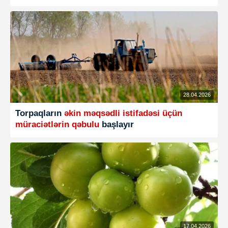
28.04.2026
Torpaqların
əkin məqsədli istifadəsi üçün
müraciətlərin qəbulu
başlayır
17.04.2026