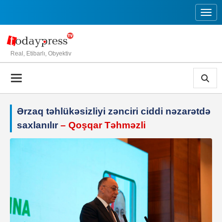
Toggl
Real, Etibarlı, Obyektiv
Ərzaq təhlükəsizliyi zənciri ciddi nəzarətdə
saxlanılır
– Qoşqar Təhməzli