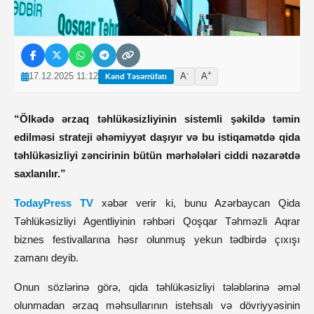
-
+
17.12.2025 11:12
A
A
Kənd Təsərrüfatı
“Ölkədə ərzaq təhlükəsizliyinin sistemli şəkildə təmin
edilməsi strateji əhəmiyyət daşıyır və bu istiqamətdə qida
təhlükəsizliyi zəncirinin bütün mərhələləri ciddi nəzarətdə
saxlanılır.”
TodayPress TV
xəbər verir ki, bunu Azərbaycan Qida
Təhlükəsizliyi Agentliyinin rəhbəri Qoşqar Təhməzli Aqrar
biznes festivallarına həsr olunmuş yekun tədbirdə çıxışı
zamanı deyib.
Onun sözlərinə görə, qida təhlükəsizliyi tələblərinə əməl
olunmadan ərzaq məhsullarının istehsalı və dövriyyəsinin