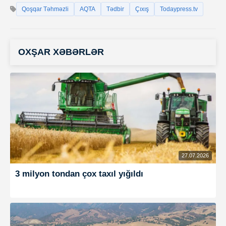
Qoşqar Təhməzli
AQTA
Tədbir
Çıxış
Todaypress.tv
OXŞAR XƏBƏRLƏR
27.07.2026
3 milyon tondan çox taxıl yığıldı