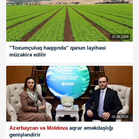
25.06.2026
"Toxumçuluq haqqında" qanun layihəsi
müzakirə edilir
06.06.2026
Azərbaycan və Moldova
aqrar əməkdaşlığı
genişləndirir