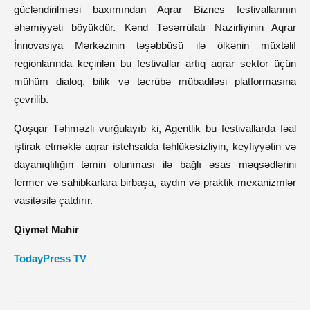
gücləndirilməsi baxımından Aqrar Biznes festivallarının
əhəmiyyəti böyükdür. Kənd Təsərrüfatı Nazirliyinin Aqrar
İnnovasiya Mərkəzinin təşəbbüsü ilə ölkənin müxtəlif
regionlarında keçirilən bu festivallar artıq aqrar sektor üçün
mühüm dialoq, bilik və təcrübə mübadiləsi platformasına
çevrilib.
Qoşqar Təhməzli vurğulayıb ki, Agentlik bu festivallarda fəal
iştirak etməklə aqrar istehsalda təhlükəsizliyin, keyfiyyətin və
dayanıqlılığın təmin olunması ilə bağlı əsas məqsədlərini
fermer və sahibkarlara birbaşa, aydın və praktik mexanizmlər
vasitəsilə çatdırır.
Qiymət Mahir
TodayPress TV