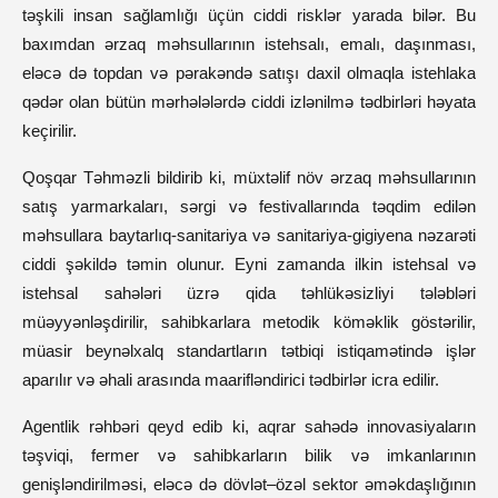
təşkili insan sağlamlığı üçün ciddi risklər yarada bilər. Bu
baxımdan ərzaq məhsullarının istehsalı, emalı, daşınması,
eləcə də topdan və pərakəndə satışı daxil olmaqla istehlaka
qədər olan bütün mərhələlərdə ciddi izlənilmə tədbirləri həyata
keçirilir.
Qoşqar Təhməzli bildirib ki, müxtəlif növ ərzaq məhsullarının
satış yarmarkaları, sərgi və festivallarında təqdim edilən
məhsullara baytarlıq-sanitariya və sanitariya-gigiyena nəzarəti
ciddi şəkildə təmin olunur. Eyni zamanda ilkin istehsal və
istehsal sahələri üzrə qida təhlükəsizliyi tələbləri
müəyyənləşdirilir, sahibkarlara metodik köməklik göstərilir,
müasir beynəlxalq standartların tətbiqi istiqamətində işlər
aparılır və əhali arasında maarifləndirici tədbirlər icra edilir.
Agentlik rəhbəri qeyd edib ki, aqrar sahədə innovasiyaların
təşviqi, fermer və sahibkarların bilik və imkanlarının
genişləndirilməsi, eləcə də dövlət–özəl sektor əməkdaşlığının