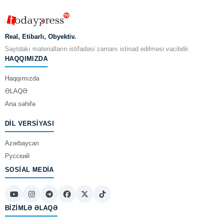
Real, Etibarlı, Obyektiv.
Saytdakı materialların istifadəsi zamanı istinad edilməsi vacibdir.
HAQQIMIZDA
Haqqımızda
ƏLAQƏ
Ana səhifə
DIL VERSIYASI
Azərbaycan
Русский
SOSIAL MEDIA
BIZIMLƏ ƏLAQƏ