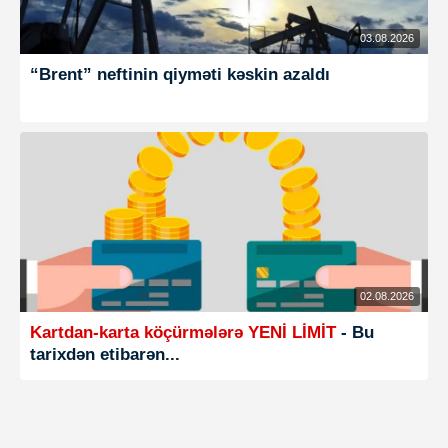
03.08.2026
“Brent” neftinin qiyməti kəskin azaldı
02.08.2026
Kartdan-karta köçürmələrə YENİ LİMİT
- Bu
tarixdən etibarən...