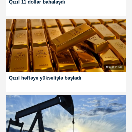
Qızıl 11 dollar bahalaşdı
03.08.2026
Qızıl həftəyə yüksəlişlə başladı