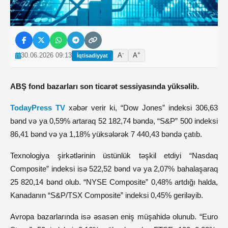
-
+
30.06.2026 09:13
A
A
İqtisadiyyat
ABŞ fond bazarları son ticarət sessiyasında yüksəlib.
TodayPress TV
xəbər verir ki, “Dow Jones” indeksi 306,63
bənd və ya 0,59% artaraq 52 182,74 bəndə, “S&P” 500 indeksi
86,41 bənd və ya 1,18% yüksələrək 7 440,43 bəndə çatıb.
Texnologiya şirkətlərinin üstünlük təşkil etdiyi “Nasdaq
Composite” indeksi isə 522,52 bənd və ya 2,07% bahalaşaraq
25 820,14 bənd olub. “NYSE Composite” 0,48% artdığı halda,
Kanadanın “S&P/TSX Composite” indeksi 0,45% geriləyib.
Avropa bazarlarında isə əsasən eniş müşahidə olunub. “Euro