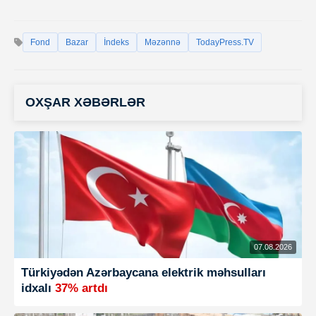
Fond
Bazar
İndeks
Məzənnə
TodayPress.TV
OXŞAR XƏBƏRLƏR
07.08.2026
Türkiyədən Azərbaycana elektrik məhsulları
idxalı
37% artdı