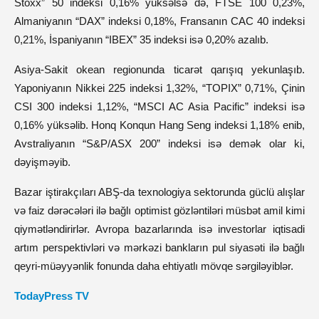
Stoxx” 50 indeksi 0,16% yüksəlsə də, FTSE 100 0,23%,
Almaniyanın “DAX” indeksi 0,18%, Fransanın CAC 40 indeksi
0,21%, İspaniyanın “IBEX” 35 indeksi isə 0,20% azalıb.
Asiya-Sakit okean regionunda ticarət qarışıq yekunlaşıb.
Yaponiyanın Nikkei 225 indeksi 1,32%, “TOPIX” 0,71%, Çinin
CSI 300 indeksi 1,12%, “MSCI AC Asia Pacific” indeksi isə
0,16% yüksəlib. Honq Konqun Hang Seng indeksi 1,18% enib,
Avstraliyanın “S&P/ASX 200” indeksi isə demək olar ki,
dəyişməyib.
Bazar iştirakçıları ABŞ-da texnologiya sektorunda güclü alışlar
və faiz dərəcələri ilə bağlı optimist gözləntiləri müsbət amil kimi
qiymətləndirirlər. Avropa bazarlarında isə investorlar iqtisadi
artım perspektivləri və mərkəzi bankların pul siyasəti ilə bağlı
qeyri-müəyyənlik fonunda daha ehtiyatlı mövqe sərgiləyiblər.
TodayPress TV