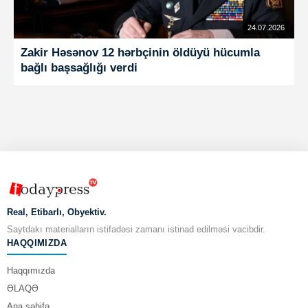
24.07.2026
Zakir Həsənov 12 hərbçinin öldüyü hücumla
bağlı başsağlığı verdi
Real, Etibarlı, Obyektiv.
Saytdakı materialların istifadəsi zamanı istinad edilməsi vacibdir.
HAQQIMIZDA
Haqqımızda
ƏLAQƏ
Ana səhifə