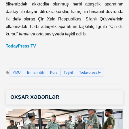
ölkəmizdəki akkreditə olunmuş hərbi attaşelik aparatının
dəstəyi ilə italyan dili üzrə kurslar, həmçinin hesabat dövründə
ilk dəfə olaraq Çin Xalq Respublikası Silahlı Qüvvələrinin
ölkəmizdəki hərbi attaşelik aparatının təşkilatçılığı ilə "Çin dili
kursu" təməl və orta səviyyədə təşkil edilib.
TodayPress TV
MMU
Erməni dili
Kurs
Təşkil
Todaypress.tv
OXŞAR XƏBƏRLƏR