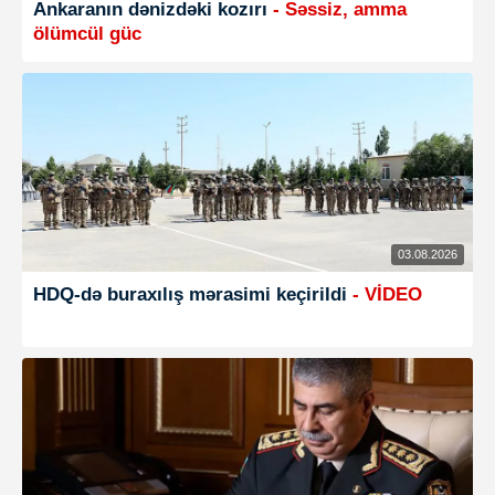
Ankaranın dənizdəki kozırı
- Səssiz, amma
ölümcül güc
03.08.2026
HDQ-də buraxılış mərasimi keçirildi
- VİDEO