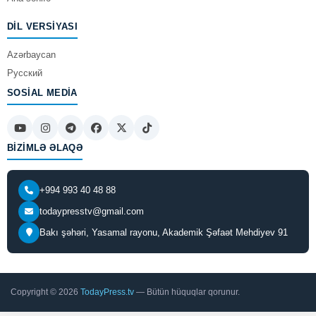
DIL VERSIYASI
Azərbaycan
Русский
SOSIAL MEDIA
BIZIMLƏ ƏLAQƏ
+994 993 40 48 88
todaypresstv@gmail.com
Bakı şəhəri, Yasamal rayonu, Akademik Şəfaət Mehdiyev 91
Copyright © 2026
TodayPress.tv
— Bütün hüquqlar qorunur.