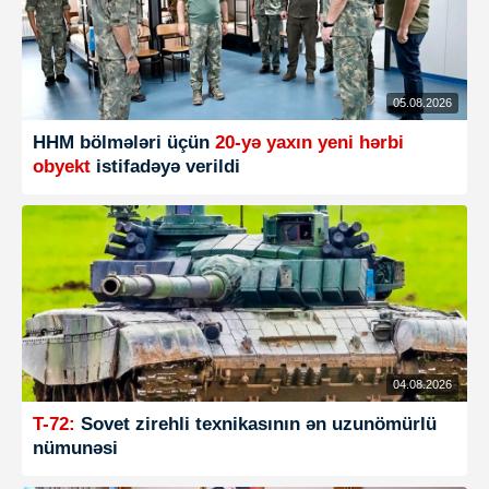
05.08.2026
HHM bölmələri üçün
20-yə yaxın yeni hərbi
obyekt
istifadəyə verildi
04.08.2026
T-72:
Sovet zirehli texnikasının ən uzunömürlü
nümunəsi