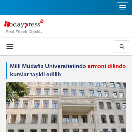
Toggl
Real, Etibarlı, Obyektiv
Milli Müdafiə Universitetində
erməni dilində
kurslar təşkil edilib