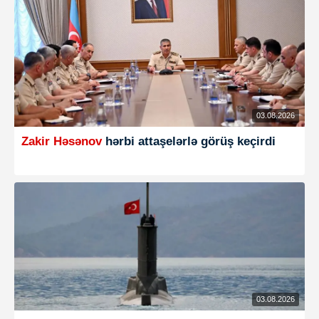
03.08.2026
Zakir Həsənov
hərbi attaşelərlə görüş keçirdi
03.08.2026