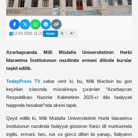
-
+
13.03.2026 11:22
A
A
Hərbi
Azərbaycanda Milli Müdafiə Universitetinin Hərbi
İdarəetmə İnstitutunun nəzdində erməni dilində kurslar
təşkil edilib.
TodayPress TV
xəbər verir ki, bu, Milli Məclisin bu gün
keçirilən iclasında müzakirəyə çıxarılan “Azərbaycan
Respublikası Nazirlər Kabinetinin 2025-ci ildə fəaliyyəti
haqqında hesabatı”nda əksini tapıb.
Qeyd edilib ki, Milli Müdafiə Universitetinin Hərbi İdarəetmə
İnstitutunun nəzdində fəaliyyət göstərən Xarici dil mərkəzində
ingilis, erməni, fars, rus və gürcü dilləri ilə yanaşı, İtaliyanın