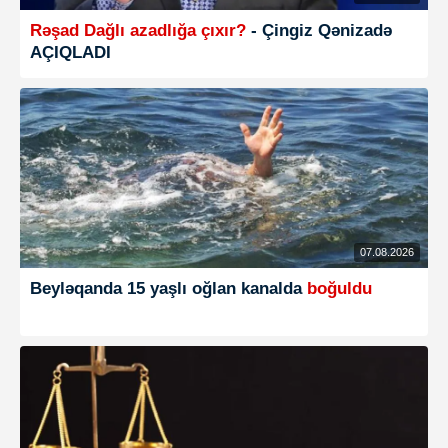
Rəşad Dağlı azadlığa çıxır?
- Çingiz Qənizadə
AÇIQLADI
07.08.2026
Beyləqanda 15 yaşlı oğlan kanalda
boğuldu