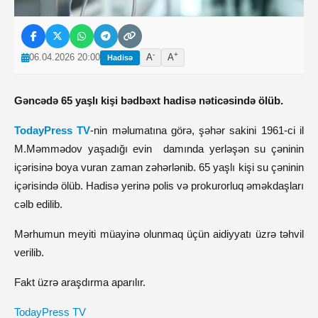
-
+
06.04.2026 20:00
A
A
Hadisə
Gəncədə 65 yaşlı kişi bədbəxt hadisə nəticəsində ölüb.
TodayPress TV
-nin məlumatına görə, şəhər sakini 1961-ci il
M.Məmmədov yaşadığı evin damında yerləşən su çəninin
içərisinə boya vuran zaman zəhərlənib. 65 yaşlı kişi su çəninin
içərisində ölüb. Hadisə yerinə polis və prokurorluq əməkdaşları
cəlb edilib.
Mərhumun meyiti müayinə olunmaq üçün aidiyyatı üzrə təhvil
verilib.
Fakt üzrə araşdırma aparılır.
TodayPress TV