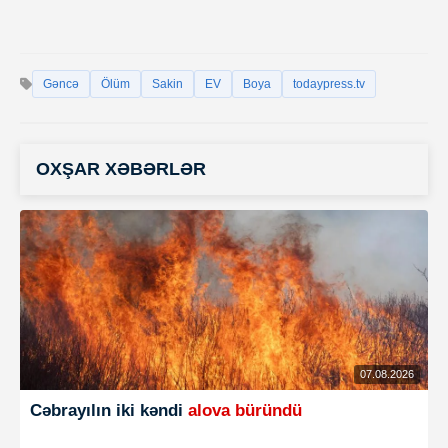
Gəncə
Ölüm
Sakin
EV
Boya
todaypress.tv
OXŞAR XƏBƏRLƏR
07.08.2026
Cəbrayılın iki kəndi
alova büründü