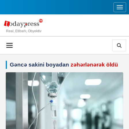
Toggl
Real, Etibarlı, Obyektiv
Gəncə sakini boyadan
zəhərlənərək öldü