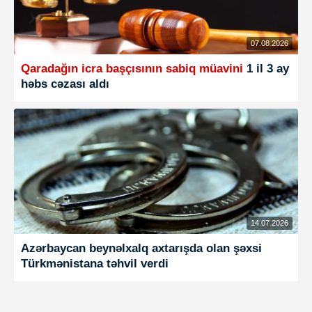
07.08.2026
Qaradağın icra başçısının sabiq müavini
1 il 3 ay
həbs cəzası aldı
14.07.2026
Azərbaycan beynəlxalq axtarışda olan şəxsi
Türkmənistana təhvil verdi