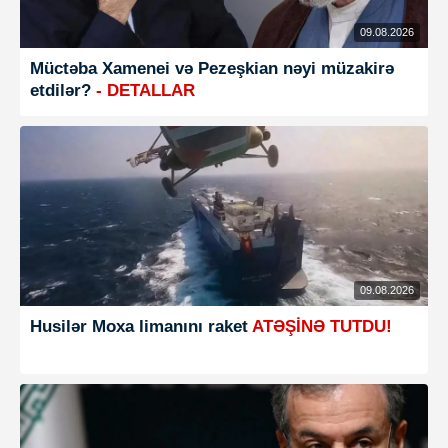
09.08.2026
Müctəba Xamenei və Pezeşkian nəyi müzakirə
etdilər?
- DETALLAR
09.08.2026
Husilər Moxa limanını raket
ATƏŞİNƏ TUTDU!