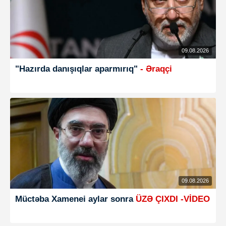
09.08.2026
"Hazırda danışıqlar aparmırıq"
- Əraqçi
09.08.2026
Müctəba Xamenei aylar sonra
ÜZƏ ÇIXDI -VİDEO