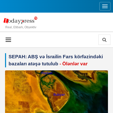
Toggl
Real, Etibarlı, Obyektiv
SEPAH: ABŞ və İsrailin Fars körfəzindəki
bazaları atəşə tutulub
- Ölənlər var