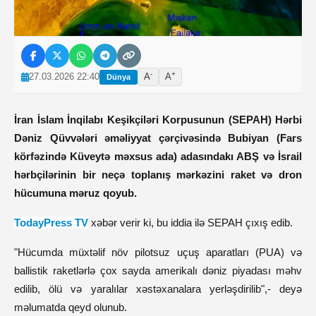
-
+
27.03.2026 22:40
A
A
Dünya
İran İslam İnqilabı Keşikçiləri Korpusunun (SEPAH) Hərbi
Dəniz Qüvvələri əməliyyat çərçivəsində Bubiyan (Fars
körfəzində Küveytə məxsus ada) adasındakı ABŞ və İsrail
hərbçilərinin bir neçə toplanış mərkəzini raket və dron
hücumuna məruz qoyub.
TodayPress TV
xəbər verir ki, bu iddia ilə SEPAH çıxış edib.
"Hücumda müxtəlif növ pilotsuz uçuş aparatları (PUA) və
ballistik raketlərlə çox sayda amerikalı dəniz piyadası məhv
edilib, ölü və yaralılar xəstəxanalara yerləşdirilib",- deyə
məlumatda qeyd olunub.