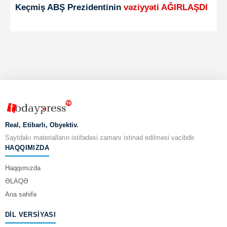
Keçmiş ABŞ Prezidentinin
vəziyyəti AĞIRLAŞDI
Real, Etibarlı, Obyektiv.
Saytdakı materialların istifadəsi zamanı istinad edilməsi vacibdir.
HAQQIMIZDA
Haqqımızda
ƏLAQƏ
Ana səhifə
DIL VERSIYASI