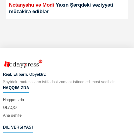
Netanyahu və Modi
Yaxın Şərqdəki vəziyyəti
müzakirə ediblər
Real, Etibarlı, Obyektiv.
Saytdakı materialların istifadəsi zamanı istinad edilməsi vacibdir.
HAQQIMIZDA
Haqqımızda
ƏLAQƏ
Ana səhifə
DIL VERSIYASI