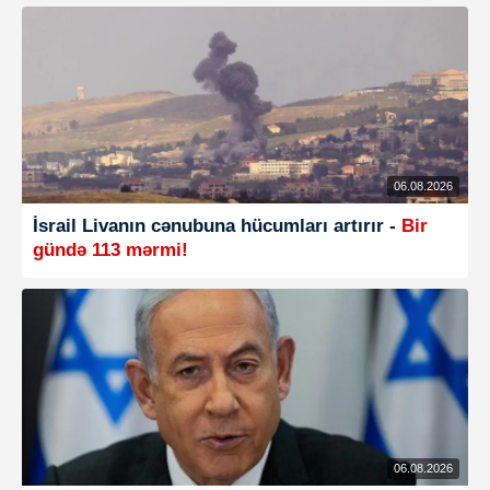
06.08.2026
İsrail Livanın cənubuna hücumları artırır -
Bir
gündə 113 mərmi!
06.08.2026