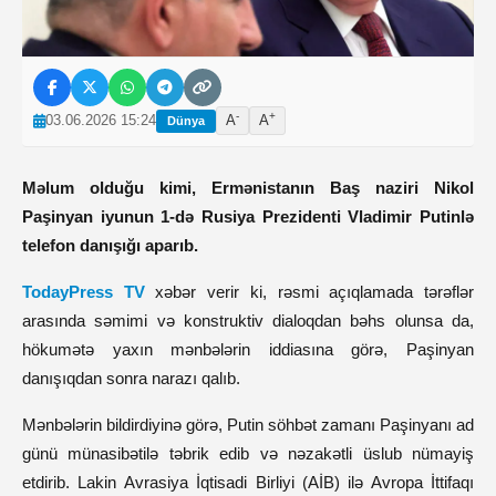
-
+
03.06.2026 15:24
A
A
Dünya
Məlum olduğu kimi, Ermənistanın Baş naziri Nikol
Paşinyan iyunun 1-də Rusiya Prezidenti Vladimir Putinlə
telefon danışığı aparıb.
TodayPress TV
xəbər verir ki, rəsmi açıqlamada tərəflər
arasında səmimi və konstruktiv dialoqdan bəhs olunsa da,
hökumətə yaxın mənbələrin iddiasına görə, Paşinyan
danışıqdan sonra narazı qalıb.
Mənbələrin bildirdiyinə görə, Putin söhbət zamanı Paşinyanı ad
günü münasibətilə təbrik edib və nəzakətli üslub nümayiş
etdirib. Lakin Avrasiya İqtisadi Birliyi (AİB) ilə Avropa İttifaqı