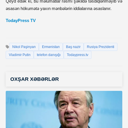
Qeyd edək ki, bu məlumatlar rəsmi şəkildə təsdiqlənməyib və
əsasən hökumətə yaxın mənbələrin iddialarına əsaslanır.
TodayPress TV
Nikol Paşinyan
Ermənistan
Baş nazir
Rusiya Prezidenti
Vladimir Putin
telefon danışığı
Todaypress.tv
OXŞAR XƏBƏRLƏR