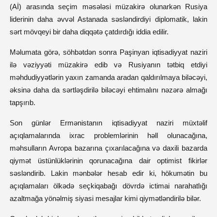
(Aİ) arasında seçim məsələsi müzakirə olunarkən Rusiya
liderinin daha əvvəl Astanada səsləndirdiyi diplomatik, lakin
sərt mövqeyi bir daha diqqətə çatdırdığı iddia edilir.
Məlumata görə, söhbətdən sonra Paşinyan iqtisadiyyat naziri
ilə vəziyyəti müzakirə edib və Rusiyanın tətbiq etdiyi
məhdudiyyətlərin yaxın zamanda aradan qaldırılmaya biləcəyi,
əksinə daha da sərtləşdirilə biləcəyi ehtimalını nəzərə almağı
tapşırıb.
Son günlər Ermənistanın iqtisadiyyat naziri müxtəlif
açıqlamalarında ixrac problemlərinin həll olunacağına,
məhsulların Avropa bazarına çıxarılacağına və daxili bazarda
qiymət üstünlüklərinin qorunacağına dair optimist fikirlər
səsləndirib. Lakin mənbələr hesab edir ki, hökumətin bu
açıqlamaları ölkədə seçkiqabağı dövrdə ictimai narahatlığı
azaltmağa yönəlmiş siyasi mesajlar kimi qiymətləndirilə bilər.