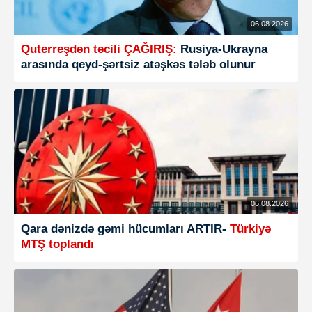
06.08.2026
Quterreşdən təcili ÇAĞIRIŞ:
Rusiya-Ukrayna
arasında qeyd-şərtsiz atəşkəs tələb olunur
06.08.2026
Qara dənizdə gəmi hücumları ARTIR-
Türkiyə
MTŞ toplandı