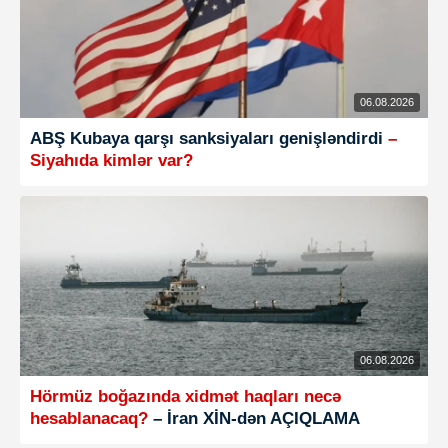
06.08.2026
ABŞ Kubaya qarşı sanksiyaları genişləndirdi
–
Siyahıda kimlər var?
06.08.2026
Hörmüz boğazında xidmət haqları necə
hesablanacaq?
– İran XİN-dən AÇIQLAMA