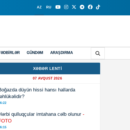
AZ
RU
TƏDBIRLƏR
GÜNDƏM
ARAŞDIRMA
XƏBƏR LENTİ
07 AVQUST 2026
Boğazda düyün hissi hansı hallarda
təhlükəlidir?
6:22
Hərbi qulluqçular imtahana cəlb olunur
-
FOTO
6:15