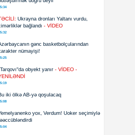
bütləşdirmək doğru deyil”
5:34
TƏCİLİ:
Ukrayna dronları Yaltanı vurdu,
çimərliklər bağlandı
- VİDEO
5:32
Azərbaycanın gənc basketbolçularından
xarakter nümayişi!
5:25
"Tarqovı"da obyekt yanır
- VİDEO -
YENİLƏNDİ
5:19
Bu iki ölkə AB-yə qoşulacaq
5:08
Yemelyanenko yox, Verdum! Uoker seçimiylə
təəccübləndirdi
5:04