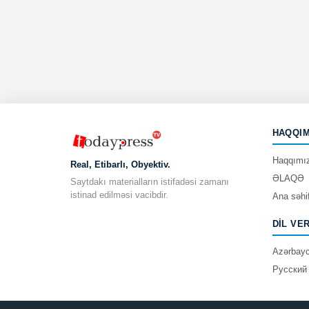
HAQQIM
Haqqımı
Real, Etibarlı, Obyektiv.
ƏLAQƏ
Saytdakı materialların istifadəsi zamanı
istinad edilməsi vacibdir.
Ana səhi
DIL VE
Azərbay
Русский