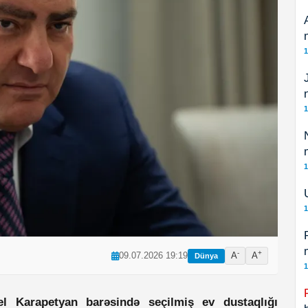
1
1
1
1
-
+
09.07.2026 19:19
A
A
Dünya
1
 Karapetyan barəsində seçilmiş ev dustaqlığı