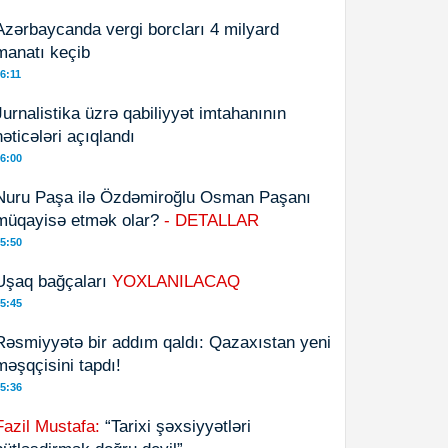
Azərbaycanda vergi borcları 4 milyard
manatı keçib
6:11
Jurnalistika üzrə qabiliyyət imtahanının
nəticələri açıqlandı
6:00
Nuru Paşa ilə Özdəmiroğlu Osman Paşanı
müqayisə etmək olar?
- DETALLAR
5:50
Uşaq bağçaları
YOXLANILACAQ
5:45
Rəsmiyyətə bir addım qaldı: Qazaxıstan yeni
məşqçisini tapdı!
5:36
Fazil Mustafa:
“Tarixi şəxsiyyətləri