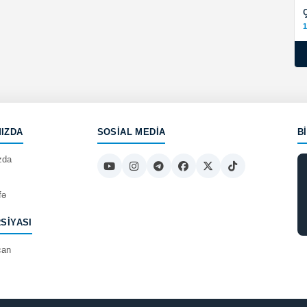
1
IZDA
SOSIAL MEDIA
B
zda
fə
RSIYASI
can