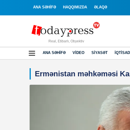
ANA SƏHİFƏ
HAQQIMIZDA
ƏLAQƏ
Real, Etibarlı, Obyektiv
ANA SƏHIFƏ
VIDEO
SIYASƏT
İQTISAD
Ermənistan məhkəməsi Kar