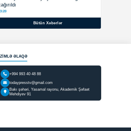
çağırıldı
3:20
Bütün Xəbərlər
IZIMLƏ ƏLAQƏ
+994 993 40 48 88
todaypresstv@gmail.com
Bakı şəhəri, Yasamal rayonu, Akademik Şəfaət
Mehdiyev 91