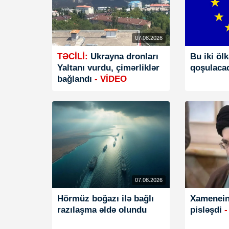
07.08.2026
TƏCİLİ:
Ukrayna dronları
Bu iki öl
Yaltanı vurdu, çimərliklər
qoşulaca
bağlandı
- VİDEO
07.08.2026
Hörmüz boğazı ilə bağlı
Xamenein
razılaşma əldə olundu
pisləşdi
-