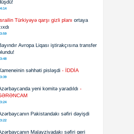
düşdü!
4:14
İsrailin Türkiyəyə qarşı gizli planı
ortaya
çıxdı
3:59
Bayındır Avropa Liqası iştirakçısına transfer
olundu!
3:48
Xameneinin səhhəti pisləşdi
- İDDİA
3:39
Azərbaycanda yeni komitə yaradıldı
-
SƏRƏNCAM
3:24
Azərbaycanın Pakistandakı səfiri dəyişdi
3:22
Azərbaycanın Malayziyadakı səfiri geri