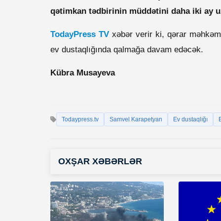
qətimkan tədbirinin müddətini daha iki ay u
TodayPress TV
xəbər verir ki, qərar məhkəm
ev dustaqlığında qalmağa davam edəcək.
Kübra Musayeva
Todaypress.tv
Samvel Karapetyan
Ev dustaqlığı
OXŞAR XƏBƏRLƏR