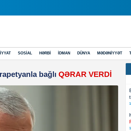
IYYAT
SOSIAL
HƏRBI
İDMAN
DÜNYA
MƏDƏNIYYƏT
apetyanla bağlı
QƏRAR VERDİ
1
1