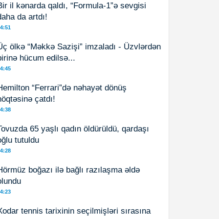
Bir il kənarda qaldı, “Formula-1”ə sevgisi
daha da artdı!
4:51
Üç ölkə “Məkkə Sazişi” imzaladı - Üzvlərdən
birinə hücum edilsə...
4:45
Hemilton “Ferrari”də nəhayət dönüş
nöqtəsinə çatdı!
4:38
Tovuzda 65 yaşlı qadın öldürüldü, qardaşı
oğlu tutuldu
4:28
Hörmüz boğazı ilə bağlı razılaşma əldə
olundu
4:23
Xodar tennis tarixinin seçilmişləri sırasına