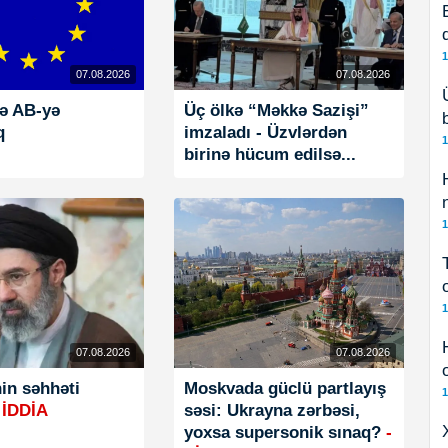
1
07.08.2026
07.08.2026
kə AB-yə
Üç ölkə “Məkkə Sazişi”
q
imzaladı - Üzvlərdən
1
birinə hücum edilsə...
1
1
07.08.2026
07.08.2026
in səhhəti
Moskvada güclü partlayış
1
 İDDİA
səsi: Ukrayna zərbəsi,
yoxsa supersonik sınaq?
-