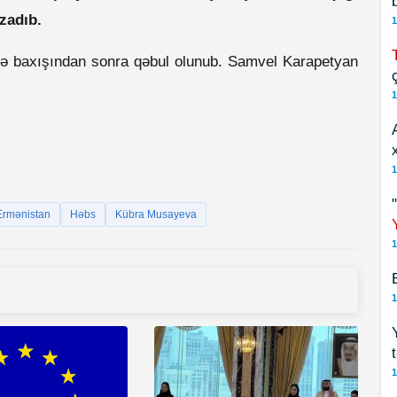
zadıb.
1
ə baxışından sonra qəbul olunub. Samvel Karapetyan
1
1
Ermənistan
Həbs
Kübra Musayeva
1
1
1