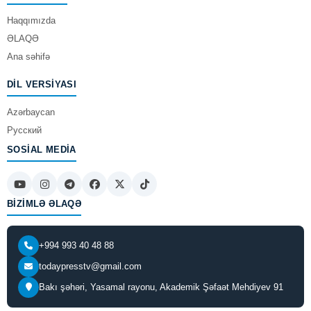
Haqqımızda
ƏLAQƏ
Ana səhifə
DIL VERSIYASI
Azərbaycan
Русский
SOSIAL MEDIA
BIZIMLƏ ƏLAQƏ
+994 993 40 48 88
todaypresstv@gmail.com
Bakı şəhəri, Yasamal rayonu, Akademik Şəfaət Mehdiyev 91