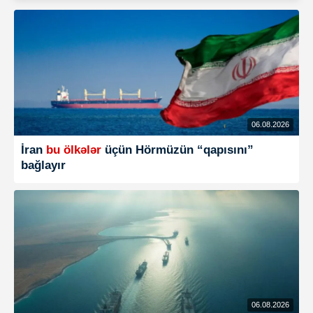
06.08.2026
İran
bu ölkələr
üçün Hörmüzün “qapısını”
bağlayır
06.08.2026