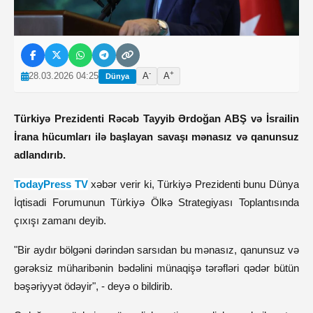
-
+
28.03.2026 04:25
A
A
Dünya
Türkiyə Prezidenti Rəcəb Tayyib Ərdoğan ABŞ və İsrailin
İrana hücumları ilə başlayan savaşı mənasız və qanunsuz
adlandırıb.
TodayPress TV
xəbər verir ki, Türkiyə Prezidenti bunu Dünya
İqtisadi Forumunun Türkiyə Ölkə Strategiyası Toplantısında
çıxışı zamanı deyib.
"Bir aydır bölgəni dərindən sarsıdan bu mənasız, qanunsuz və
gərəksiz müharibənin bədəlini münaqişə tərəfləri qədər bütün
bəşəriyyət ödəyir", - deyə o bildirib.