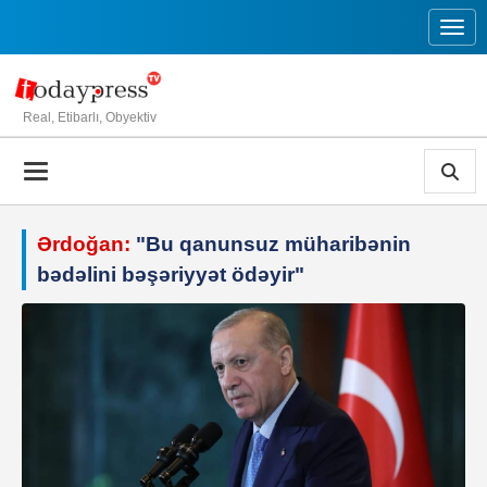
Toggl
Real, Etibarlı, Obyektiv
Ərdoğan:
"Bu qanunsuz müharibənin
bədəlini bəşəriyyət ödəyir"