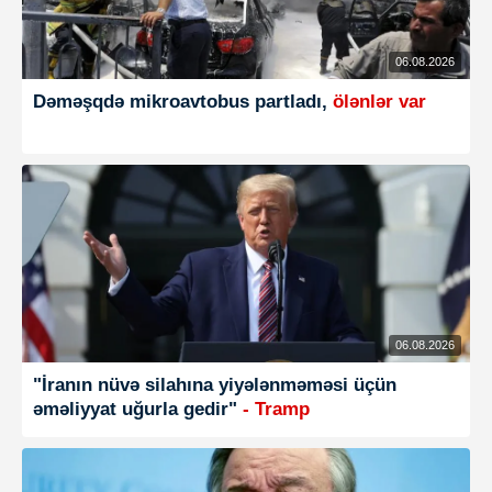
06.08.2026
Dəməşqdə mikroavtobus partladı,
ölənlər var
06.08.2026
"İranın nüvə silahına yiyələnməməsi üçün
əməliyyat uğurla gedir"
- Tramp