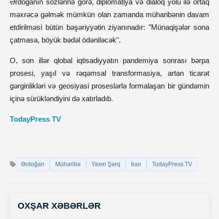
Ərdoğanın sözlərinə görə, diplomatiya və dialoq yolu ilə ortaq
məxrəcə gəlmək mümkün olan zamanda müharibənin davam
etdirilməsi bütün bəşəriyyətin ziyanınadır: "Münaqişələr sona
çatmasa, böyük bədəl ödəniləcək".
O, son illər qlobal iqtisadiyyatın pandemiya sonrası bərpa
prosesi, yaşıl və rəqəmsal transformasiya, artan ticarət
gərginlikləri və geosiyasi proseslərlə formalaşan bir gündəmin
içinə sürükləndiyini də xatırladıb.
TodayPress TV
Ərdoğan
Müharibə
Yaxın Şərq
İran
TodayPress TV
OXŞAR XƏBƏRLƏR