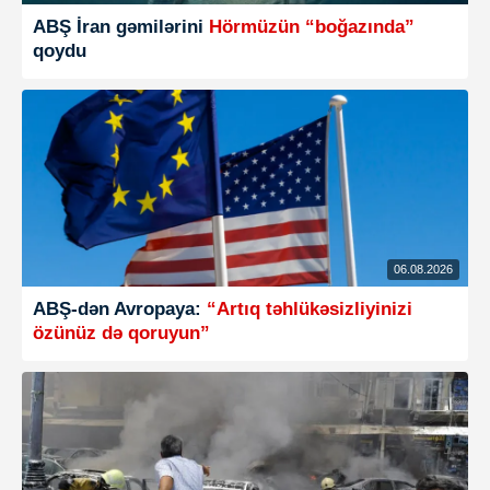
ABŞ İran gəmilərini
Hörmüzün “boğazında”
qoydu
06.08.2026
ABŞ-dən Avropaya:
“Artıq təhlükəsizliyinizi
özünüz də qoruyun”