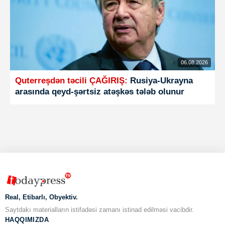
06.08.2026
Quterreşdən təcili ÇAĞIRIŞ:
Rusiya-Ukrayna
arasında qeyd-şərtsiz atəşkəs tələb olunur
Real, Etibarlı, Obyektiv.
Saytdakı materialların istifadəsi zamanı istinad edilməsi vacibdir.
HAQQIMIZDA