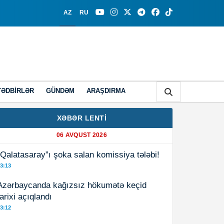
AZ
RU
TƏDBIRLƏR
GÜNDƏM
ARAŞDIRMA
XƏBƏR LENTİ
06 AVQUST 2026
“Qalatasaray”ı şoka salan komissiya tələbi!
3:13
Azərbaycanda kağızsız hökumətə keçid
tarixi açıqlandı
3:12