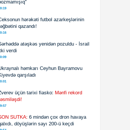
pozmamışıq”
0:19
Ceksonun hərəkəti futbol azarkeşlərinin
rəğbətini qazandı!
0:16
Sərhəddə atəşkəs yenidən pozuldu - İsrail
itki verdi
0:09
Ukraynalı həmkarı Ceyhun Bayramovu
Kiyevdə qarşıladı
0:01
Zverev üçün tarixi fiasko:
Mənfi rekord
rəsmiləşdi!
9:57
SON SUTKA:
6 mindən çox dron havaya
qalxdı, döyüşlərin sayı 200-ü keçdi