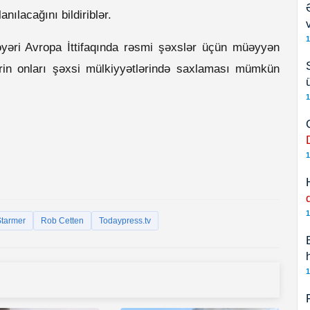
ılacağını bildiriblər.
1
əyəri Avropa İttifaqında rəsmi şəxslər üçün müəyyən
lərin onları şəxsi mülkiyyətlərində saxlaması mümkün
1
1
1
Starmer
Rob Cetten
Todaypress.tv
1