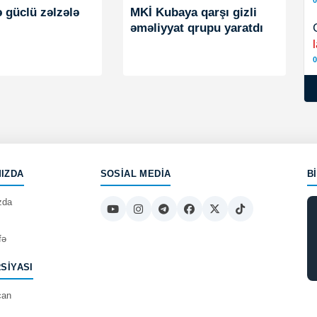
0
ə güclü zəlzələ
MKİ Kubaya qarşı gizli
əməliyyat qrupu yaratdı
0
IZDA
SOSIAL MEDIA
B
zda
fə
RSIYASI
can