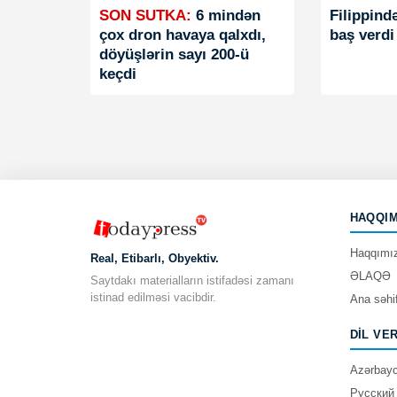
SON SUTKA:
6 mindən
Filippind
çox dron havaya qalxdı,
baş verdi
döyüşlərin sayı 200-ü
keçdi
HAQQIM
Haqqımı
Real, Etibarlı, Obyektiv.
ƏLAQƏ
Saytdakı materialların istifadəsi zamanı
istinad edilməsi vacibdir.
Ana səhi
DIL VE
Azərbay
Русский