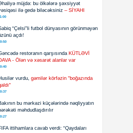
Əhaliyə müjdə: bu ölkələrə şəxsiyyət
vəsiqəsi ilə gedə biləcəksiniz
– SİYAHI
1:00
Sabiq “Çelsi”li futbol dünyasının görünməyən
üzünü açdı!
0:50
Gəncədə restoranın qarşısında
KÜTLƏVİ
DAVA - Ölən və xəsarət alanlar var
0:40
Husilər vurdu,
gəmilər körfəzin "boğazında
qaldı"
0:37
Bakının bu mərkəzi küçələrində nəqliyyatın
hərəkəti məhdudlaşdırılır
0:27
FIFA ittihamlara cavab verdi: “Qaydaları