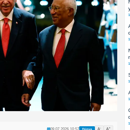
1
1
1
1
1
1
-
+
09.07.2026 10:57
A
A
Dünya