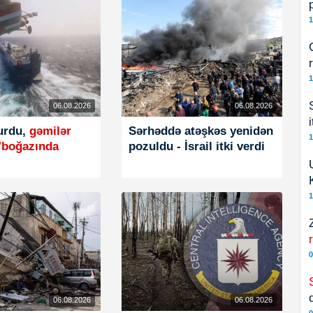
1
1
06.08.2026
06.08.2026
urdu,
gəmilər
Sərhəddə atəşkəs yenidən
1
"boğazında
pozuldu - İsrail itki verdi
1
0
06.08.2026
06.08.2026