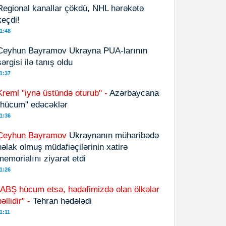
Regional kanallar çökdü, NHL hərəkətə
keçdi!
1:48
Ceyhun Bayramov Ukrayna PUA-larının
sərgisi ilə tanış oldu
1:37
Kreml "iynə üstündə oturub" -
Azərbaycana
"hücum" edəcəklər
1:36
Ceyhun Bayramov
Ukraynanın müharibədə
həlak olmuş müdafiəçilərinin xatirə
memorialını ziyarət etdi
1:26
"ABŞ hücum etsə, hədəfimizdə olan ölkələr
əllidir" -
Tehran hədələdi
1:11