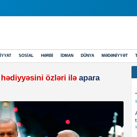
IYYAT
SOSIAL
HƏRBI
İDMAN
DÜNYA
MƏDƏNIYYƏT
ədiyyəsini özləri ilə
apara
1
1