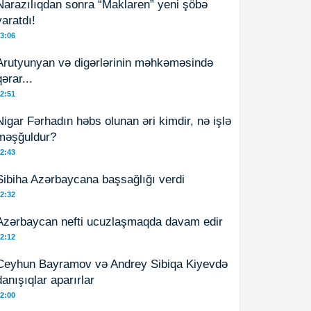
Narazılıqdan sonra “Maklaren” yeni şöbə
yaratdı!
3:06
Arutyunyan və digərlərinin məhkəməsində
qərar...
2:51
Nigar Fərhadın həbs olunan əri kimdir, nə işlə
məşğuldur?
2:43
Sibiha Azərbaycana başsağlığı verdi
2:32
Azərbaycan nefti ucuzlaşmaqda davam edir
2:12
Ceyhun Bayramov və Andrey Sibiqa Kiyevdə
danışıqlar aparırlar
2:00