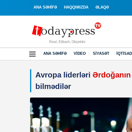
ANA SƏHİFƏ
HAQQIMIZDA
ƏLAQƏ
Real, Etibarlı, Obyektiv
ANA SƏHIFƏ
VIDEO
SIYASƏT
İQTISAD
Avropa liderləri
Ərdoğanın h
bilmədilər