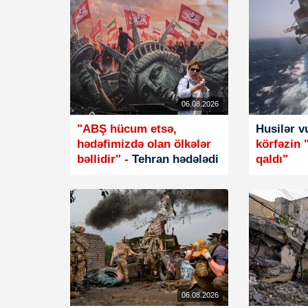
06.08.2026
"ABŞ hücum etsə,
Husilər v
hədəfimizdə olan ölkələr
körfəzin 
bəllidir" -
Tehran hədələdi
qaldı"
06.08.2026