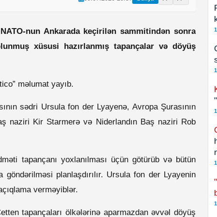
 NATO-nun Ankarada keçirilən sammitindən sonra
1
 olunmuş xüsusi hazırlanmış tapançalar və döyüş
1
itico” məlumat yayıb.
ının sədri Ursula fon der Lyayenə, Avropa Şurasının
1
aş naziri Kir Starmerə və Niderlandın Baş naziri Rob
 xidməti tapançanı yoxlanılması üçün götürüb və bütün
1
 göndərilməsi planlaşdırılır. Ursula fon der Lyayenin
 açıqlama verməyiblər.
b
1
etten tapançaları ölkələrinə aparmazdan əvvəl döyüş