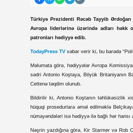
Türkiyə Prezidenti Rəcəb Tayyib Ərdoğan
Avropa liderlərinə üzərində adları həkk
patronları hədiyyə edib.
TodayPress TV
xəbər verir ki, bu barədə “Pol
Məlumata görə, hədiyyələr Avropa Komissiyas
sədri Antonio Koştaya, Böyük Britaniyanın B
Cettenə təqdim olunub.
Bildirilir ki, Antonio Koştanın təhlükəsizlik
hüquqi prosedurlara əməl edilməklə Belçikaya
nümayəndələri isə hədiyyə ilə bağlı hər hansı
Nəşrin yazdığına görə, Kir Starmer və Rob C