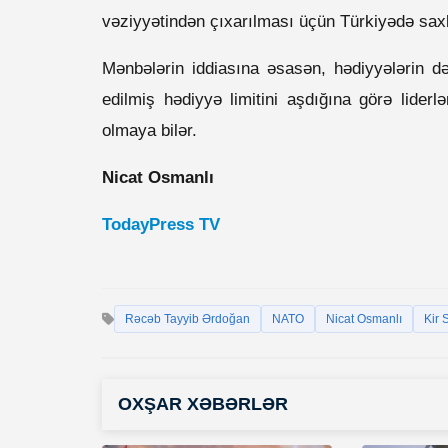
vəziyyətindən çıxarılması üçün Türkiyədə saxlan
Mənbələrin iddiasına əsasən, hədiyyələrin d
edilmiş hədiyyə limitini aşdığına görə lider
olmaya bilər.
Nicat Osmanlı
TodayPress TV
Rəcəb Tayyib Ərdoğan
NATO
Nicat Osmanlı
Kir 
OXŞAR XƏBƏRLƏR