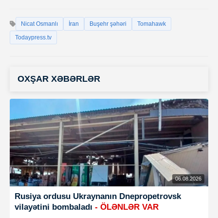
Nicat Osmanlı
İran
Buşehr şəhəri
Tomahawk
Todaypress.tv
OXŞAR XƏBƏRLƏR
06.08.2026
Rusiya ordusu Ukraynanın Dnepropetrovsk
vilayətini bombaladı
- ÖLƏNLƏR VAR