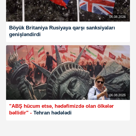
06.08.2026
Böyük Britaniya Rusiyaya qarşı sanksiyaları
genişləndirdi
06.08.2026
"ABŞ hücum etsə, hədəfimizdə olan ölkələr
bəllidir" -
Tehran hədələdi