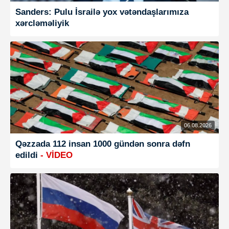
Sanders: Pulu İsrailə yox vətəndaşlarımıza
xərcləməliyik
06.08.2026
Qəzzada 112 insan 1000 gündən sonra dəfn
edildi
- VİDEO