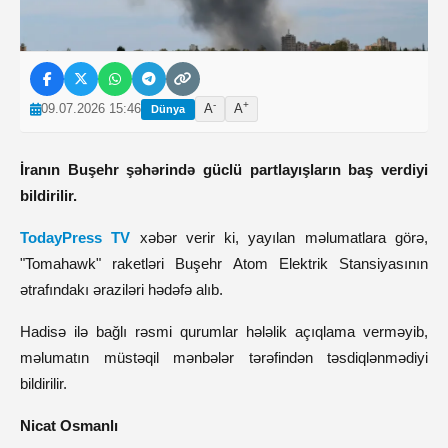
-
+
09.07.2026 15:46
A
A
Dünya
İranın Buşehr şəhərində güclü partlayışların baş verdiyi
bildirilir.
TodayPress TV
xəbər verir ki, yayılan məlumatlara görə,
"Tomahawk" raketləri Buşehr Atom Elektrik Stansiyasının
ətrafındakı əraziləri hədəfə alıb.
Hadisə ilə bağlı rəsmi qurumlar hələlik açıqlama verməyib,
məlumatın müstəqil mənbələr tərəfindən təsdiqlənmədiyi
bildirilir.
Nicat Osmanlı