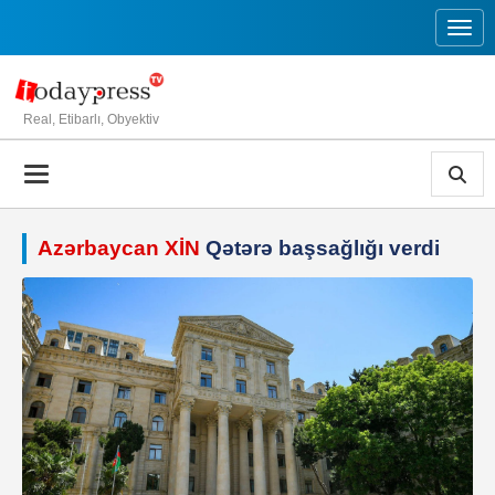
Toggl
Real, Etibarlı, Obyektiv
Azərbaycan XİN
Qətərə başsağlığı verdi