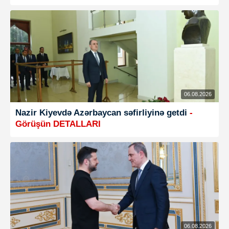
06.08.2026
Nazir Kiyevdə Azərbaycan səfirliyinə getdi
-
Görüşün DETALLARI
06.08.2026