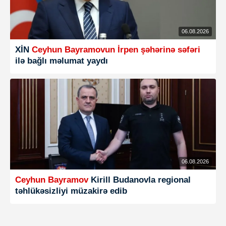
06.08.2026
XİN
Ceyhun Bayramovun İrpen şəhərinə səfəri
ilə bağlı məlumat yaydı
06.08.2026
Ceyhun Bayramov
Kirill Budanovla regional
təhlükəsizliyi müzakirə edib