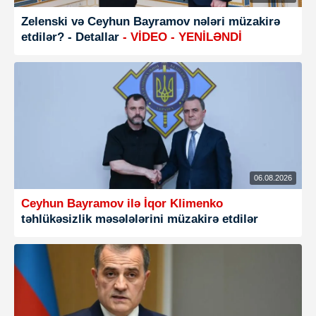
Zelenski və Ceyhun Bayramov nələri müzakirə
etdilər? - Detallar
- VİDEO - YENİLƏNDİ
06.08.2026
Ceyhun Bayramov ilə İqor Klimenko
təhlükəsizlik məsələlərini müzakirə etdilər