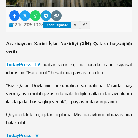
-
+
12.10.2025 10:28
A
A
Xarici siyasət
Azərbaycan Xarici İşlər Nazirliyi (XİN) Qətərə başsağlığı
verib.
TodayPress TV
xəbər verir ki, bu barədə xarici siyasət
idarəsinin "Facebook" hesabında paylaşım edilib.
"Biz Qətər Dövlətinin hökumətinə və xalqına Misirdə baş
vermiş avtomobil qəzasında qətərli diplomatların faciəvi ölümü
ilə əlaqədar başsağlığı veririk", - paylaşımda vurğulanıb.
Qeyd edək ki, üç qətərli diplomat Misirdə avtomobil qəzasında
həlak olub.
TodayPress TV