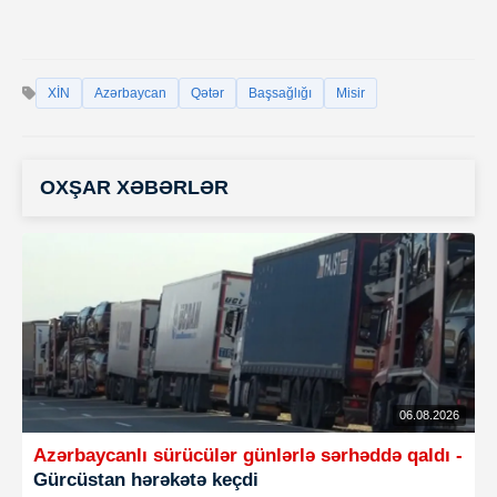
XİN
Azərbaycan
Qətər
Başsağlığı
Misir
OXŞAR XƏBƏRLƏR
06.08.2026
Azərbaycanlı sürücülər günlərlə sərhəddə qaldı -
Gürcüstan hərəkətə keçdi