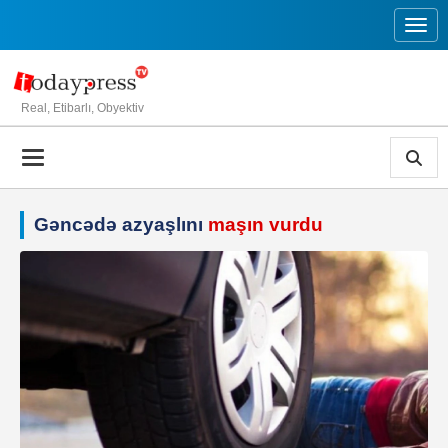
Toggl
Real, Etibarlı, Obyektiv
Gəncədə azyaşlını
maşın vurdu