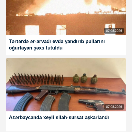
07.08.2026
Tərtərdə ər-arvadı evdə yandırıb pullarını
oğurlayan şəxs tutuldu
07.08.2026
Azərbaycanda xeyli silah-sursat aşkarlandı