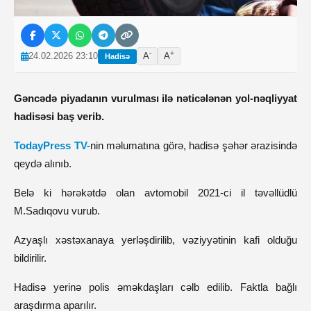
-
+
24.02.2026 23:10
A
A
Hadisə
Gəncədə piyadanın vurulması ilə nəticələnən yol-nəqliyyat
hadisəsi baş verib.
TodayPress TV-
nin məlumatına görə, hadisə şəhər ərazisində
qeydə alınıb.
Belə ki hərəkətdə olan avtomobil 2021-ci il təvəllüdlü
M.Sadıqovu vurub.
Azyaşlı xəstəxanaya yerləşdirilib, vəziyyətinin kafi olduğu
bildirilir.
Hadisə yerinə polis əməkdaşları cəlb edilib. Faktla bağlı
araşdırma aparılır.