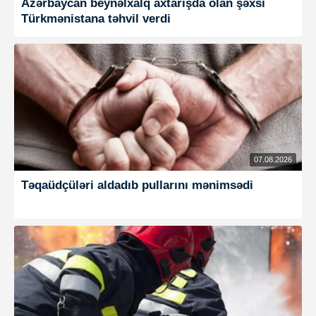
Azərbaycan beynəlxalq axtarışda olan şəxsi
Türkmənistana təhvil verdi
07.08.2026
Təqaüdçüləri aldadıb pullarını mənimsədi