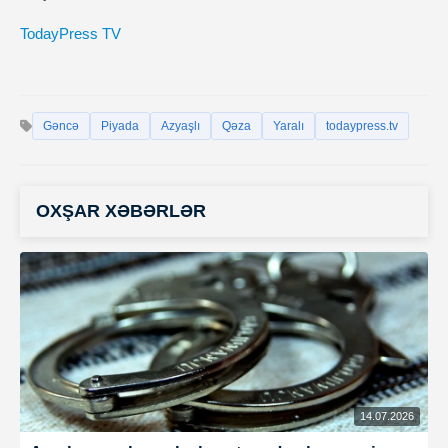
TodayPress TV
Gəncə
Piyada
Azyaşlı
Qəza
Yaralı
todaypress.tv
OXŞAR XƏBƏRLƏR
14.07.2026