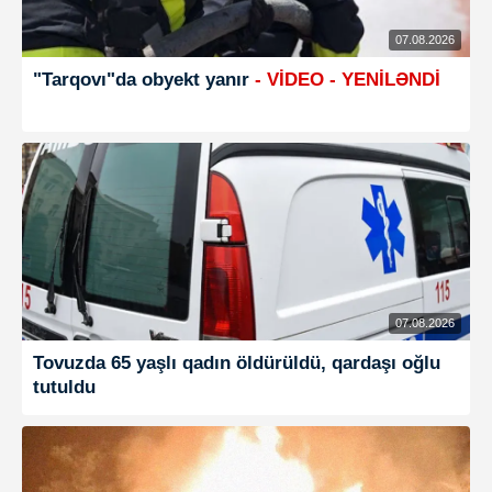
07.08.2026
"Tarqovı"da obyekt yanır
- VİDEO - YENİLƏNDİ
07.08.2026
Tovuzda 65 yaşlı qadın öldürüldü, qardaşı oğlu
tutuldu