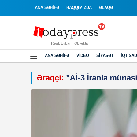
ANA SƏHİFƏ
HAQQIMIZDA
ƏLAQƏ
Real, Etibarlı, Obyektiv
ANA SƏHIFƏ
VIDEO
SIYASƏT
İQTISAD
Əraqçi:
"Aİ-3 İranla münasi