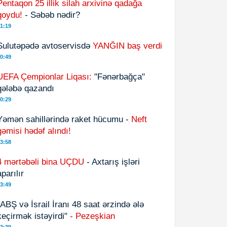
Pentaqon 25 illik silah arxivinə qadağa
qoydu!
- Səbəb nədir?
1:19
Sulutəpədə avtoservisdə
YANĞIN baş verdi
0:49
UEFA Çempionlar Liqası:
"Fənərbağça"
qələbə qazandı
0:29
Yəmən sahillərində raket hücumu -
Neft
gəmisi hədəf alındı!
3:58
4 mərtəbəli bina UÇDU
- Axtarış işləri
aparılır
3:49
"ABŞ və İsrail İranı 48 saat ərzində ələ
keçirmək istəyirdi"
- Pezeşkian