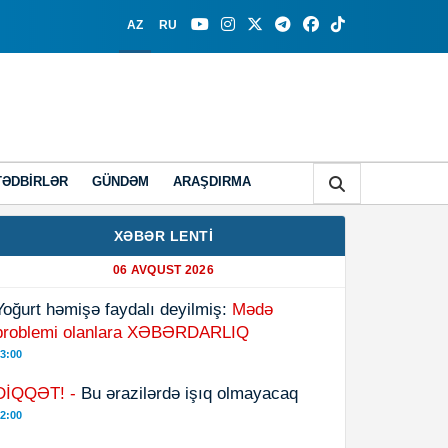
AZ
RU
TƏDBIRLƏR
GÜNDƏM
ARAŞDIRMA
XƏBƏR LENTİ
06 AVQUST 2026
Yoğurt həmişə faydalı deyilmiş:
Mədə
problemi olanlara XƏBƏRDARLIQ
3:00
DİQQƏT! -
Bu ərazilərdə işıq olmayacaq
2:00