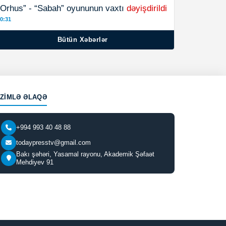
“Orhus” - “Sabah” oyununun vaxtı
dəyişdirildi
0:31
Bütün Xəbərlər
IZIMLƏ ƏLAQƏ
+994 993 40 48 88
todaypresstv@gmail.com
Bakı şəhəri, Yasamal rayonu, Akademik Şəfaət
Mehdiyev 91