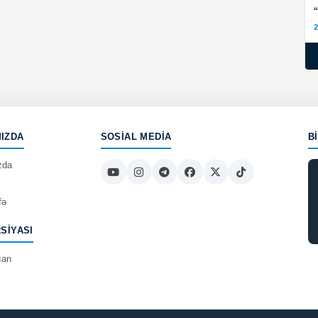
2
IZDA
SOSIAL MEDIA
B
zda
fə
RSIYASI
can