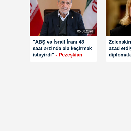
05.08.2026
"ABŞ və İsrail İranı 48
Zelenskin
saat ərzində ələ keçirmək
azad etdi
istəyirdi"
- Pezeşkian
diplomat