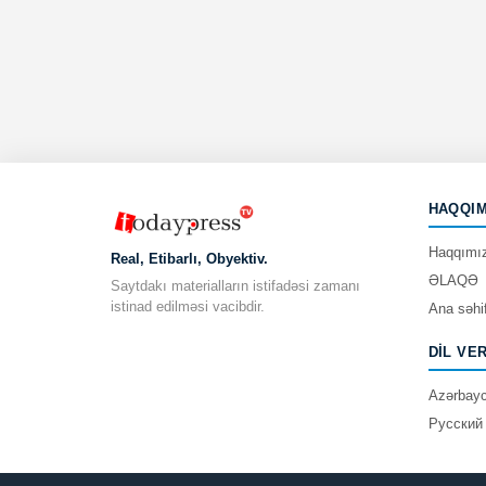
HAQQIM
Haqqımı
Real, Etibarlı, Obyektiv.
ƏLAQƏ
Saytdakı materialların istifadəsi zamanı
istinad edilməsi vacibdir.
Ana səhi
DIL VE
Azərbay
Русский