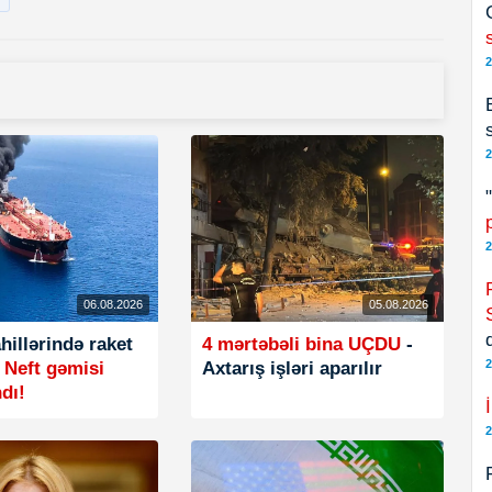
2
2
2
06.08.2026
05.08.2026
illərində raket
4 mərtəbəli bina UÇDU
-
2
-
Neft gəmisi
Axtarış işləri aparılır
ndı!
2