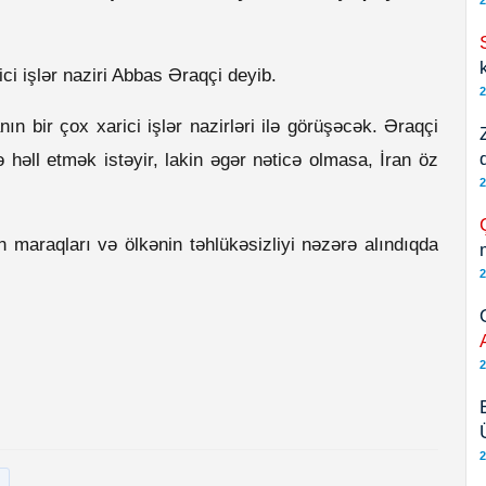
2
ici işlər naziri Abbas Əraqçi deyib.
2
ın bir çox xarici işlər nazirləri ilə görüşəcək. Əraqçi
ə həll etmək istəyir, lakin əgər nəticə olmasa, İran öz
2
n maraqları və ölkənin təhlükəsizliyi nəzərə alındıqda
2
2
2