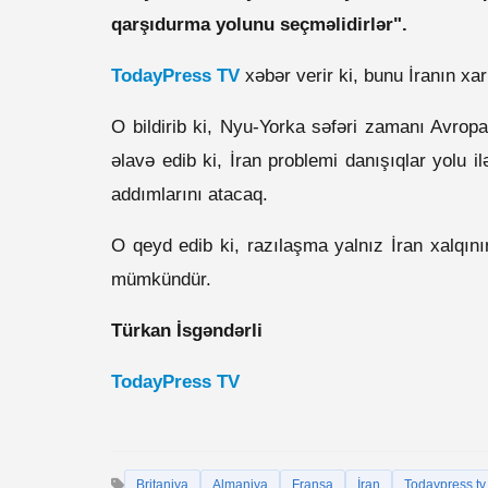
qarşıdurma yolunu seçməlidirlər".
TodayPress TV
xəbər verir ki, bunu İranın xar
O bildirib ki, Nyu-Yorka səfəri zamanı Avropan
əlavə edib ki, İran problemi danışıqlar yolu il
addımlarını atacaq.
O qeyd edib ki, razılaşma yalnız İran xalqını
mümkündür.
Türkan İsgəndərli
TodayPress TV
Britaniya
Almaniya
Fransa
İran
Todaypress.tv