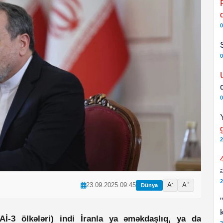
0
0
0
2
2
-
+
23.09.2025 09:45
A
A
Dünya
İ-3 ölkələri) indi İranla ya əməkdaşlıq, ya da