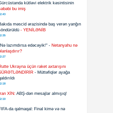
Gürcüstanda kütləvi elektrik kəsintisinin
səbəbi bu imiş
2:43
Bakıda məscid ərazisində baş verən yanğın
söndürüldü
- YENİLƏNİB
2:35
"Nə lazımdırsa edəcəyik!" -
Netanyahu nə
planlaşdırır?
2:27
Rutte Ukrayna üçün raket axtarışını
SÜRƏTLƏNDİRİR
- Müttəfiqlər ayağa
qaldırıldı
2:18
İran XİN:
ABŞ-dən mesajlar almışıq!
2:10
FIFA-da qalmaqal: Final kimə və nə