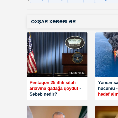
OXŞAR XƏBƏRLƏR
06.08.2026
Pentaqon 25 illik silah
Yəmən sah
arxivinə qadağa qoydu!
-
hücumu 
Səbəb nədir?
hədəf alı