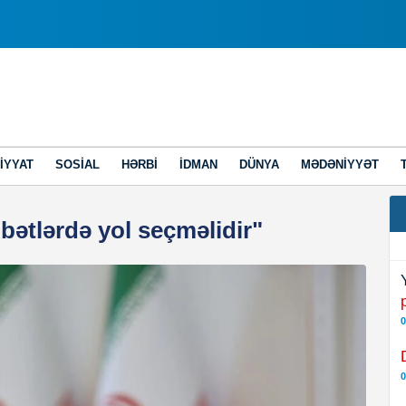
IYYAT
SOSIAL
HƏRBI
İDMAN
DÜNYA
MƏDƏNIYYƏT
bətlərdə yol seçməlidir"
0
0