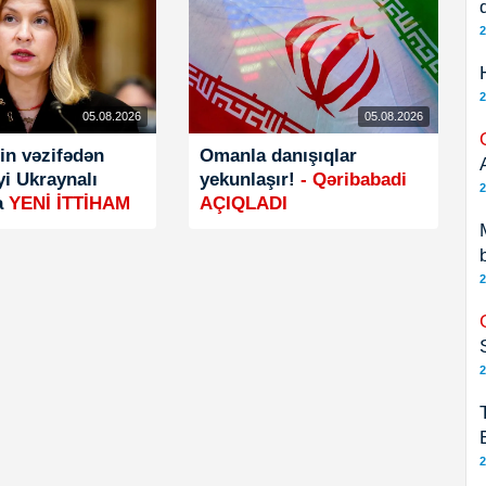
2
2
05.08.2026
05.08.2026
in vəzifədən
Omanla danışıqlar
yi Ukraynalı
yekunlaşır!
- Qəribabadi
2
a
YENİ İTTİHAM
AÇIQLADI
2
2
2