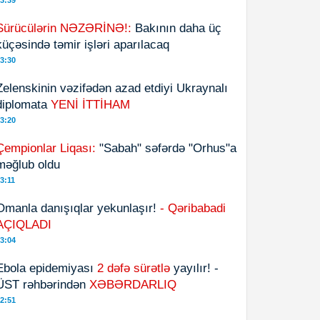
3:39
Sürücülərin NƏZƏRİNƏ!:
Bakının daha üç
küçəsində təmir işləri aparılacaq
3:30
Zelenskinin vəzifədən azad etdiyi Ukraynalı
diplomata
YENİ İTTİHAM
3:20
Çempionlar Liqası:
"Sabah" səfərdə "Orhus"a
məğlub oldu
3:11
Omanla danışıqlar yekunlaşır!
- Qəribabadi
AÇIQLADI
3:04
Ebola epidemiyası
2 dəfə sürətlə
yayılır! -
ÜST rəhbərindən
XƏBƏRDARLIQ
2:51