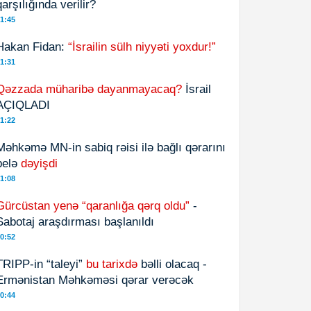
qarşılığında verilir?
1:45
Hakan Fidan:
“İsrailin sülh niyyəti yoxdur!”
1:31
Qəzzada müharibə dayanmayacaq?
İsrail
AÇIQLADI
1:22
Məhkəmə MN-in sabiq rəisi ilə bağlı qərarını
belə
dəyişdi
1:08
Gürcüstan yenə “qaranlığa qərq oldu”
-
Sabotaj araşdırması başlanıldı
0:52
TRIPP-in “taleyi”
bu tarixdə
bəlli olacaq -
Ermənistan Məhkəməsi qərar verəcək
0:44