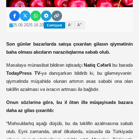
-
+
25.06.2025 16:20
A
A
Cəmiyyət
Son günlər bazarlarda satışa çıxarılan gilasın qiymətinin
baha olması alıcıların narazılıqlarına səbəb olub.
Məsələyə münasibət bildirən iqtisadçı
Natiq Cəfərli
bu barədə
TodayPress TV-
yə danışarkən bildirib ki, bu giləmeyvənin
qiymətində müşahidə olunan artımın əsas səbəbi ona olan
təklifin azalması və ixracın artması ilə bağlıdır.
Onun sözlərinə görə, bu il ötən illə müqayisədə bazara
daha az gilas çıxarılıb:
“Məhsuldarlıq aşağı düşüb, bu da təklifin azalmasına səbəb
olub. Eyni zamanda, ətraf ölkələrdə, xüsusilə də Türkiyədə