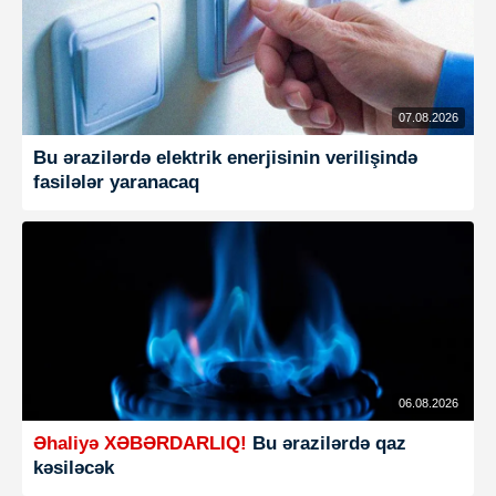
07.08.2026
Bu ərazilərdə elektrik enerjisinin verilişində
fasilələr yaranacaq
06.08.2026
Əhaliyə XƏBƏRDARLIQ!
Bu ərazilərdə qaz
kəsiləcək