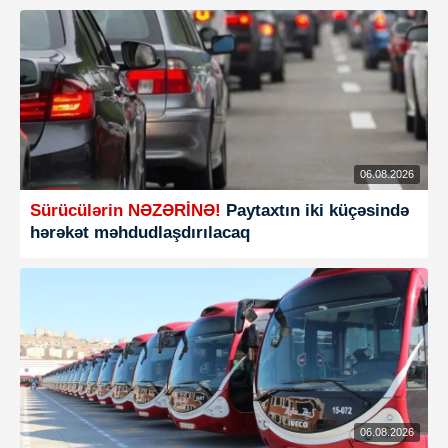
06.08.2026
Sürücülərin NƏZƏRİNƏ!
Paytaxtın iki küçəsində
hərəkət məhdudlaşdırılacaq
06.08.2026