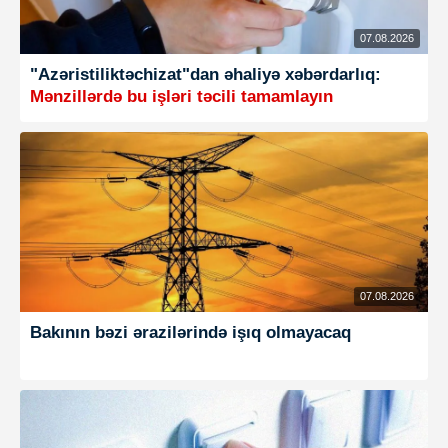
07.08.2026
"Azəristiliktəchizat"dan əhaliyə xəbərdarlıq:
Mənzillərdə bu işləri təcili tamamlayın
07.08.2026
Bakının bəzi ərazilərində işıq olmayacaq