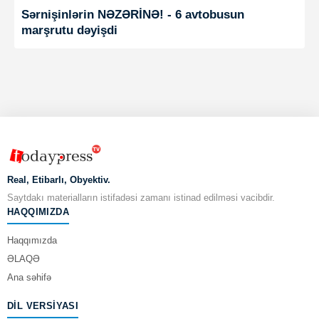
Sərnişinlərin NƏZƏRİNƏ! - 6 avtobusun
marşrutu dəyişdi
Real, Etibarlı, Obyektiv.
Saytdakı materialların istifadəsi zamanı istinad edilməsi vacibdir.
HAQQIMIZDA
Haqqımızda
ƏLAQƏ
Ana səhifə
DIL VERSIYASI