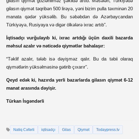
gilasın qiymət gözlənilməz şəkildə artıb. Məsələn, Türkiyədə
gilasın qiymət təqribən 500 lirəyə, yəni bizim pulla təxminən 20
manata qədər yüksəlib. Bu səbəbdən də Azərbaycandan
Türkiyəyə, Rusiyaya və digər ölkələrə ixrac artıb".
İqtisadçı vurğulayıb ki, ixrac artdığı üçün daxili bazarda
məhsul azalır və nəticədə qiymətlər bahalaşır:
“Təklif azalır, tələb isə dəyişməz qalır. Bu da təbii olaraq
qiymətlərin yüksəlməsinə gətirib çıxarır".
Qeyd edək ki, hazırda yerli bazarlarda gilasın qiymət 6-12
manat arasında dəyişir.
Türkan İsgəndərli
Natiq Cəfərli
iqtisadçı
Gilas
Qiymət
Todaypress.tv