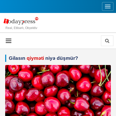
Toggl
Real, Etibarlı, Obyektiv
Gilasın
qiyməti
niyə düşmür?