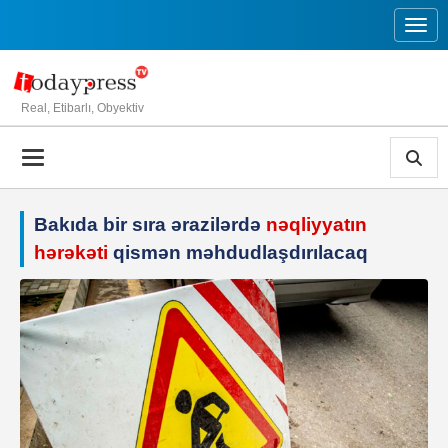
Toggl
Real, Etibarlı, Obyektiv
Bakıda bir sıra ərazilərdə
nəqliyyatın
hərəkəti
qismən məhdudlaşdırılacaq