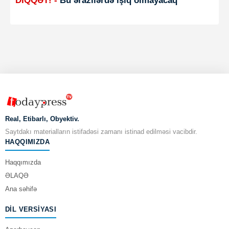
DİQQƏT! -
Bu ərazilərdə işıq olmayacaq
Real, Etibarlı, Obyektiv.
Saytdakı materialların istifadəsi zamanı istinad edilməsi vacibdir.
HAQQIMIZDA
Haqqımızda
ƏLAQƏ
Ana səhifə
DIL VERSIYASI