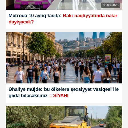
06.08.2026
Metroda 10 aylıq fasilə:
Bakı nəqliyyatında nələr
dəyişəcək?
06.08.2026
Əhaliyə müjdə: bu ölkələrə şəxsiyyət vəsiqəsi ilə
gedə biləcəksiniz
– SİYAHI