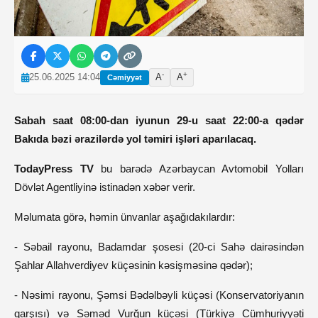
-
+
25.06.2025 14:04
A
A
Cəmiyyət
Sabah saat 08:00-dan iyunun 29-u saat 22:00-a qədər
Bakıda bəzi ərazilərdə yol təmiri işləri aparılacaq.
TodayPress TV
bu barədə Azərbaycan Avtomobil Yolları
Dövlət Agentliyinə istinadən xəbər verir.
Məlumata görə, həmin ünvanlar aşağıdakılardır:
- Səbail rayonu, Badamdar şosesi (20-ci Sahə dairəsindən
Şahlar Allahverdiyev küçəsinin kəsişməsinə qədər);
- Nəsimi rayonu, Şəmsi Bədəlbəyli küçəsi (Konservatoriyanın
qarşısı) və Səməd Vurğun küçəsi (Türkiyə Cümhuriyyəti