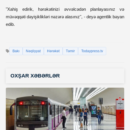
"Xahiş edirik, hərəkətinizi əvvəlcədən planlayasınız və
müvəqqəti dəyişiklikləri nəzərə alasınız", - deyə agentlik bəyan
edib.
Bakı
Nəqliyyat
Hərəkət
Təmir
Todaypress.tv
OXŞAR XƏBƏRLƏR