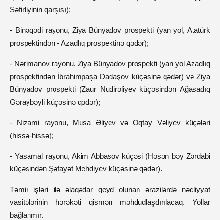
Səfirliyinin qarşısı);
- Binəqədi rayonu, Ziya Bünyadov prospekti (yan yol, Atatürk
prospektindən - Azadlıq prospektinə qədər);
- Nərimanov rayonu, Ziya Bünyadov prospekti (yan yol Azadlıq
prospektindən İbrahimpaşa Dadaşov küçəsinə qədər) və Ziya
Bünyadov prospekti (Zaur Nudirəliyev küçəsindən Ağasadıq
Gəraybəyli küçəsinə qədər);
- Nizami rayonu, Musa Əliyev və Oqtay Vəliyev küçələri
(hissə-hissə);
- Yasamal rayonu, Akim Abbasov küçəsi (Həsən bəy Zərdabi
küçəsindən Şəfayət Mehdiyev küçəsinə qədər).
Təmir işləri ilə əlaqədar qeyd olunan ərazilərdə nəqliyyat
vasitələrinin hərəkəti qismən məhdudlaşdırılacaq. Yollar
bağlanmır.