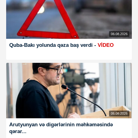
06.08.2026
Quba-Bakı yolunda qəza baş verdi -
VİDEO
06.08.2026
Arutyunyan və digərlərinin məhkəməsində
qərar...