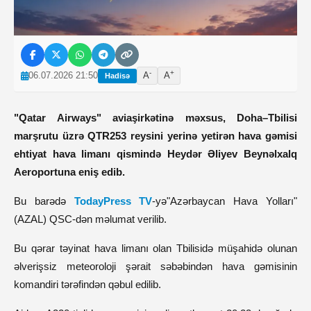
-
+
06.07.2026 21:50
A
A
Hadisə
"Qatar Airways" aviaşirkətinə məxsus, Doha–Tbilisi
marşrutu üzrə QTR253 reysini yerinə yetirən hava gəmisi
ehtiyat hava limanı qismində Heydər Əliyev Beynəlxalq
Aeroportuna eniş edib.
Bu barədə
TodayPress TV
-yə"Azərbaycan Hava Yolları"
(AZAL) QSC-dən məlumat verilib.
Bu qərar təyinat hava limanı olan Tbilisidə müşahidə olunan
əlverişsiz meteoroloji şərait səbəbindən hava gəmisinin
komandiri tərəfindən qəbul edilib.