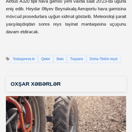
Airbus A320 tipli hava gəmisi yerli vaxtla saat 20:23-də uğurla
eniş edib. Heydər Əliyev Beynəlxalq Aeroportu hava gəmisinə
mövcud prosedurlara uyğun xidmət göstərib. Meteoroloji şərait
yaxşılaşdıqdan sonra reys təyinat məntəqəsinə uçuşunu
davam etdirəcək.
Todaypress.tv
Qətər
Bakı
Təyyarə
Doha-Tbilisi reysi
OXŞAR XƏBƏRLƏR