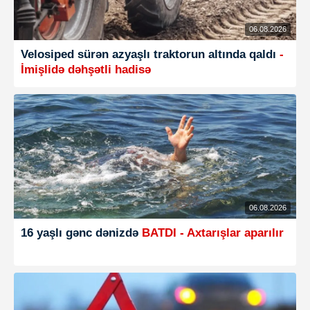
06.08.2026
Velosiped sürən azyaşlı traktorun altında qaldı
-
İmişlidə dəhşətli hadisə
06.08.2026
16 yaşlı gənc dənizdə
BATDI - Axtarışlar aparılır