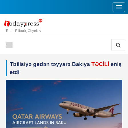
Toggl
Real, Etibarlı, Obyektiv
Tbilisiyə gedən təyyarə Bakıya
TƏCİLİ
eniş
etdi