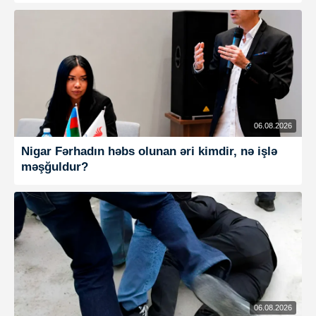
06.08.2026
Nigar Fərhadın həbs olunan əri kimdir, nə işlə
məşğuldur?
06.08.2026