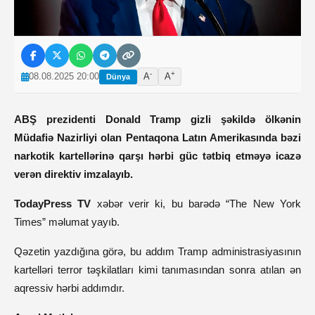
-
+
08.08.2025 20:00
A
A
Dünya
ABŞ prezidenti Donald Tramp gizli şəkildə ölkənin
Müdafiə Nazirliyi olan Pentaqona Latın Amerikasında bəzi
narkotik kartellərinə qarşı hərbi güc tətbiq etməyə icazə
verən direktiv imzalayıb.
TodayPress TV
xəbər verir ki, bu barədə “The New York
Times” məlumat yayıb.
Qəzetin yazdığına görə, bu addım Tramp administrasiyasının
kartelləri terror təşkilatları kimi tanımasından sonra atılan ən
aqressiv hərbi addımdır.