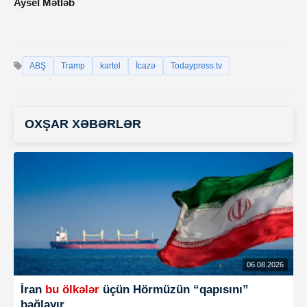
Aysel Mətləb
ABŞ
Tramp
kartel
İcazə
Todaypress.tv
OXŞAR XƏBƏRLƏR
06.08.2026
İran
bu ölkələr
üçün Hörmüzün “qapısını”
bağlayır