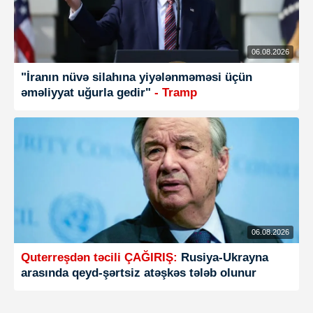
06.08.2026
"İranın nüvə silahına yiyələnməməsi üçün
əməliyyat uğurla gedir"
- Tramp
06.08.2026
Quterreşdən təcili ÇAĞIRIŞ:
Rusiya-Ukrayna
arasında qeyd-şərtsiz atəşkəs tələb olunur