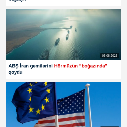
06.08.2026
ABŞ İran gəmilərini
Hörmüzün “boğazında”
qoydu