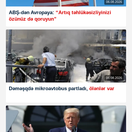
06.08.2026
ABŞ-dən Avropaya:
“Artıq təhlükəsizliyinizi
özünüz də qoruyun”
06.08.2026
Dəməşqdə mikroavtobus partladı,
ölənlər var