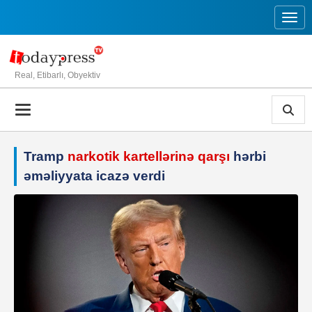
Toggl
Real, Etibarlı, Obyektiv
Tramp
narkotik kartellərinə qarşı
hərbi
əməliyyata icazə verdi