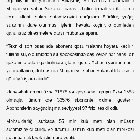
Agentliyinin İri Şəhərlərin Birləşmiş Su Təchizatı Xidmətinin
Mingəçevir şəhər Sukanal İdarəsi əhalini içməli su ilə təmin
edir, tullantı suları sutəmizləyici qurğulara ötürülür, yağış
sularının idarə olunması işlərini həyata keçirir, o cümlədən
qanunsuz birləşmələrə qarşı mübarizə aparır.
“Texniki şərt əsasında abonent qoşulmalarını həyata keçirir,
tullantı su, o cümlədən su şəbəkəsində baş verən hər hansı bir
qəzanın aradan qaldırılması işlərini görür. Xətlərin yenilənməsi,
yeni xətlərin çəkilməsi də Mingəçevir şəhər Sukanal İdarəsinin
gördüyü işlərə aiddir”.
İdarə əhali qrupu üzrə 31978 və qeyri-əhali qrupu üzrə 1598
olmaqla, ümumilikdə 33576 abonentə xidmət göstərir.
Abonentlərin sayğaclaşma səviyyəsi 97 faiz təşkil edir.
Məhsuldarlığı sutkada 55 min kub metr olan müasir
sutəmizləyici qurğu və tutumu 10 min kub metr olan mərkəzi
su anbarı tikilərək istismara verilib.