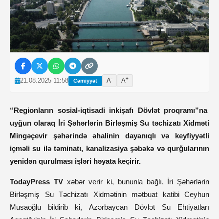
-
+
21.08.2025 11:58
A
A
Cəmiyyət
“Regionların sosial-iqtisadi inkişafı Dövlət proqramı”na
uyğun olaraq İri Şəhərlərin Birləşmiş Su təchizatı Xidməti
Mingəçevir şəhərində əhalinin dayanıqlı və keyfiyyətli
içməli su ilə təminatı, kanalizasiya şəbəkə və qurğularının
yenidən qurulması işləri həyata keçirir.
TodayPress TV
xəbər verir ki, bununla bağlı, İri Şəhərlərin
Birləşmiş Su Təchizatı Xidmətinin mətbuat katibi Ceyhun
Musaoğlu bildirib ki, Azərbaycan Dövlət Su Ehtiyatları