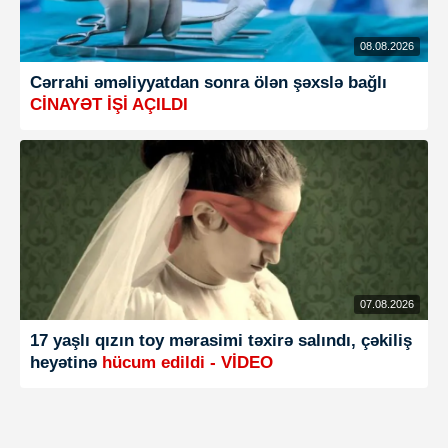
08.08.2026
Cərrahi əməliyyatdan sonra ölən şəxslə bağlı
CİNAYƏT İŞİ AÇILDI
07.08.2026
17 yaşlı qızın toy mərasimi təxirə salındı, çəkiliş
heyətinə
hücum edildi - VİDEO