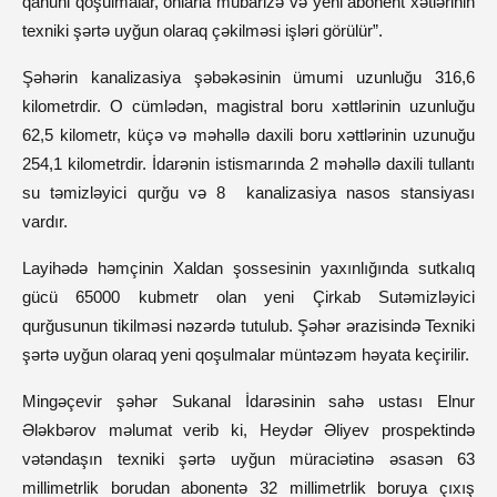
qanuni qoşulmalar, onlarla mübarizə və yeni abonent xətlərinin
texniki şərtə uyğun olaraq çəkilməsi işləri görülür”.
Şəhərin kanalizasiya şəbəkəsinin ümumi uzunluğu 316,6
kilometrdir. O cümlədən, magistral boru xəttlərinin uzunluğu
62,5 kilometr, küçə və məhəllə daxili boru xəttlərinin uzunuğu
254,1 kilometrdir. İdarənin istismarında 2 məhəllə daxili tullantı
su təmizləyici qurğu və 8 kanalizasiya nasos stansiyası
vardır.
Layihədə həmçinin Xaldan şossesinin yaxınlığında sutkalıq
gücü 65000 kubmetr olan yeni Çirkab Sutəmizləyici
qurğusunun tikilməsi nəzərdə tutulub. Şəhər ərazisində Texniki
şərtə uyğun olaraq yeni qoşulmalar müntəzəm həyata keçirilir.
Mingəçevir şəhər Sukanal İdarəsinin sahə ustası Elnur
Ələkbərov məlumat verib ki, Heydər Əliyev prospektində
vətəndaşın texniki şərtə uyğun müraciətinə əsasən 63
millimetrlik borudan abonentə 32 millimetrlik boruya çıxış