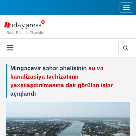
Toggl
Real, Etibarlı, Obyektiv
Mingəçevir şəhər əhalisinin
su və
kanalizasiya təchizatının
yaxşılaşdırılmasına dair görülən işlər
açıqlandı