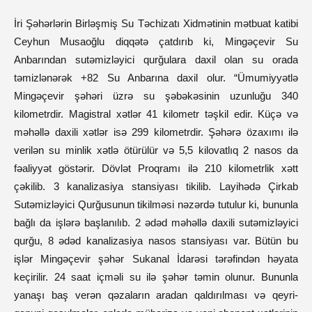
İri Şəhərlərin Birləşmiş Su Təchizatı Xidmətinin mətbuat katibi
Ceyhun Musaoğlu diqqətə çatdırıb ki, Mingəçevir Su
Anbarından sutəmizləyici qurğulara daxil olan su orada
təmizlənərək +82 Su Anbarına daxil olur. “Ümumiyyətlə
Mingəçevir şəhəri üzrə su şəbəkəsinin uzunluğu 340
kilometrdir. Magistral xətlər 41 kilometr təşkil edir. Küçə və
məhəllə daxili xətlər isə 299 kilometrdir. Şəhərə özaxımı ilə
verilən su minlik xətlə ötürülür və 5,5 kilovatlıq 2 nasos da
fəaliyyət göstərir. Dövlət Proqramı ilə 210 kilometrlik xətt
çəkilib. 3 kanalizasiya stansiyası tikilib. Layihədə Çirkab
Sutəmizləyici Qurğusunun tikilməsi nəzərdə tutulur ki, bununla
bağlı da işlərə başlanılıb. 2 ədəd məhəllə daxili sutəmizləyici
qurğu, 8 ədəd kanalizasiya nasos stansiyası var. Bütün bu
işlər Mingəçevir şəhər Sukanal İdarəsi tərəfindən həyata
keçirilir. 24 saat içməli su ilə şəhər təmin olunur. Bununla
yanaşı baş verən qəzaların aradan qaldırılması və qeyri-