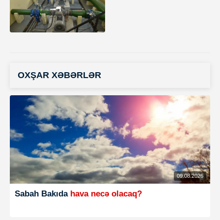
OXŞAR XƏBƏRLƏR
09.08.2026
Sabah Bakıda
hava necə olacaq?