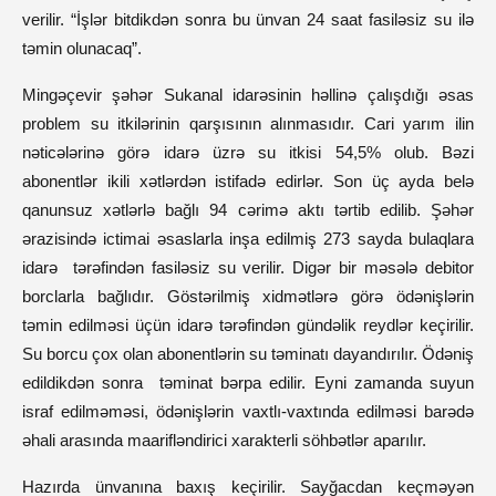
verilir. “İşlər bitdikdən sonra bu ünvan 24 saat fasiləsiz su ilə
təmin olunacaq”.
Mingəçevir şəhər Sukanal idarəsinin həllinə çalışdığı əsas
problem su itkilərinin qarşısının alınmasıdır. Cari yarım ilin
nəticələrinə görə idarə üzrə su itkisi 54,5% olub. Bəzi
abonentlər ikili xətlərdən istifadə edirlər. Son üç ayda belə
qanunsuz xətlərlə bağlı 94 cərimə aktı tərtib edilib. Şəhər
ərazisində ictimai əsaslarla inşa edilmiş 273 sayda bulaqlara
idarə tərəfindən fasiləsiz su verilir. Digər bir məsələ debitor
borclarla bağlıdır. Göstərilmiş xidmətlərə görə ödənişlərin
təmin edilməsi üçün idarə tərəfindən gündəlik reydlər keçirilir.
Su borcu çox olan abonentlərin su təminatı dayandırılır. Ödəniş
edildikdən sonra təminat bərpa edilir. Eyni zamanda suyun
israf edilməməsi, ödənişlərin vaxtlı-vaxtında edilməsi barədə
əhali arasında maarifləndirici xarakterli söhbətlər aparılır.
Hazırda ünvanına baxış keçirilir. Sayğacdan keçməyən