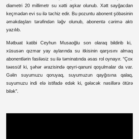
diametri 20 millimetr su xətti aşkar olunub. Xətt sayğacdan
keçmədən evi su ilə təchiz edir. Bu pozuntu abonent şöbəsinin
əməkdaşları tərəfindən ləğv olunub, abonentə cərimə aktı
yazılıb.
Mətbuat katibi Ceyhun Musaoğlu son olaraq bildirib ki,
xüsusən qızmar yay aylarında su itkisinin qarşısını almaq
abonentlərin fasiləsiz su ilə təminatında əsas rol oynayır. “Çox
təəssüf ki, şəhər ərazisində qeyri-qanuni qoşulmalar da var.
Gəlin suyumuzu qoruyaq, suyumuzun qayğısına qalaq,
suyumuzu indi elə istifadə edək ki, gələcək nəsillərə ötürə
bilək”.