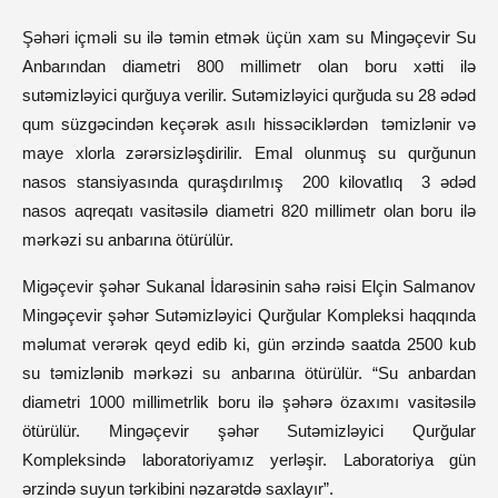
Şəhəri içməli su ilə təmin etmək üçün xam su Mingəçevir Su
Anbarından diametri 800 millimetr olan boru xətti ilə
sutəmizləyici qurğuya verilir. Sutəmizləyici qurğuda su 28 ədəd
qum süzgəcindən keçərək asılı hissəciklərdən təmizlənir və
maye xlorla zərərsizləşdirilir. Emal olunmuş su qurğunun
nasos stansiyasında quraşdırılmış 200 kilovatlıq 3 ədəd
nasos aqreqatı vasitəsilə diametri 820 millimetr olan boru ilə
mərkəzi su anbarına ötürülür.
Migəçevir şəhər Sukanal İdarəsinin sahə rəisi Elçin Salmanov
Mingəçevir şəhər Sutəmizləyici Qurğular Kompleksi haqqında
məlumat verərək qeyd edib ki, gün ərzində saatda 2500 kub
su təmizlənib mərkəzi su anbarına ötürülür. “Su anbardan
diametri 1000 millimetrlik boru ilə şəhərə özaxımı vasitəsilə
ötürülür. Mingəçevir şəhər Sutəmizləyici Qurğular
Kompleksində laboratoriyamız yerləşir. Laboratoriya gün
ərzində suyun tərkibini nəzarətdə saxlayır”.