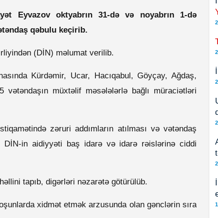
ilayət Eyvazov oktyabrın 31-də və noyabrın 1-də
2
təndaş qəbulu keçirib.
irliyindən (DİN) məlumat verilib.
2
i binasında Kürdəmir, Ucar, Hacıqabul, Göyçay, Ağdaş,
2
 vətəndaşın müxtəlif məsələlərlə bağlı müraciətləri
2
 istiqamətində zəruri addımların atılması və vətəndaş
İN-in aidiyyəti baş idarə və idarə rəislərinə ciddi
2
əllini tapıb, digərləri nəzarətə götürülüb.
qoşunlarda xidmət etmək arzusunda olan gənclərin sıra
1