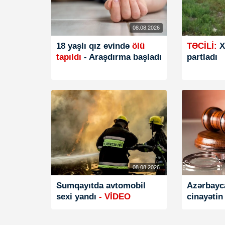
08.08.2026
18 yaşlı qız evində
ölü
TƏCİLİ:
X
tapıldı
- Araşdırma başladı
partladı
08.08.2026
Sumqayıtda avtomobil
Azərbayc
sexi yandı
- VİDEO
cinayətin