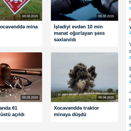
1
08.08.2026
08.08.2026
ocavənddə mina
İşlədiyi evdən 10 min
manat oğurlayan şəxs
1
saxlanıldı
1
1
08.08.2026
08.08.2026
1
anda 61
Xocavənddə traktor
 üstü açıldı
minaya düşdü