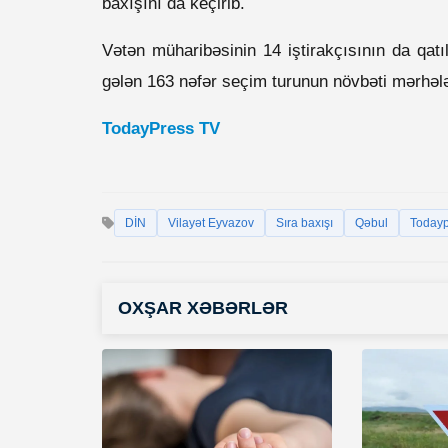
baxışını da keçirib.
Vətən müharibəsinin 14 iştirakçısının da qatı
gələn 163 nəfər seçim turunun növbəti mərhələ
TodayPress TV
DİN
Vilayət Eyvazov
Sıra baxışı
Qəbul
Todayp
OXŞAR XƏBƏRLƏR