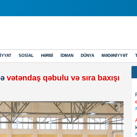
IYYAT
SOSIAL
HƏRBI
İDMAN
DÜNYA
MƏDƏNIYYƏT
də
vətəndaş qəbulu və sıra baxışı
2
2