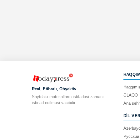
HAQQIM
Haqqımı
Real, Etibarlı, Obyektiv.
ƏLAQƏ
Saytdakı materialların istifadəsi zamanı
istinad edilməsi vacibdir.
Ana səhi
DIL VE
Azərbay
Русский