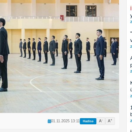
2
2
2
2
-
+
01.11.2025 13:11
A
A
2
Hadisə