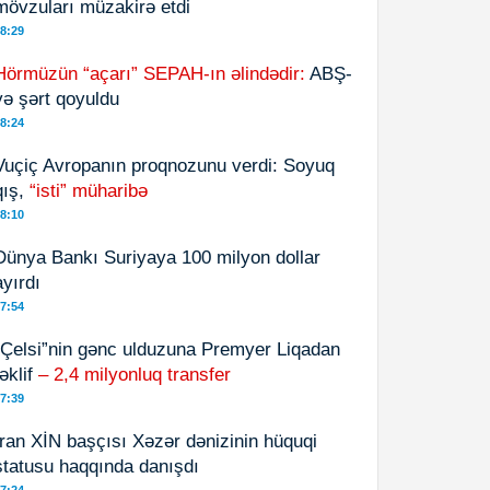
mövzuları müzakirə etdi
8:29
Hörmüzün “açarı” SEPAH-ın əlindədir:
ABŞ-
yə şərt qoyuldu
8:24
Vuçiç Avropanın proqnozunu verdi: Soyuq
qış,
“isti” müharibə
8:10
Dünya Bankı Suriyaya 100 milyon dollar
ayırdı
7:54
“Çelsi”nin gənc ulduzuna Premyer Liqadan
təklif
– 2,4 milyonluq transfer
7:39
İran XİN başçısı Xəzər dənizinin hüquqi
statusu haqqında danışdı