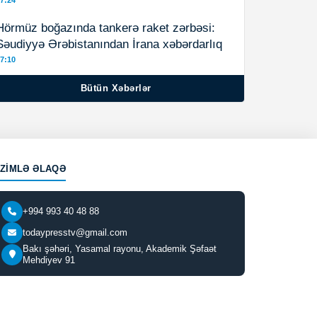
7:24
Hörmüz boğazında tankerə raket zərbəsi:
Səudiyyə Ərəbistanından İrana xəbərdarlıq
7:10
Bütün Xəbərlər
IZIMLƏ ƏLAQƏ
+994 993 40 48 88
todaypresstv@gmail.com
Bakı şəhəri, Yasamal rayonu, Akademik Şəfaət
Mehdiyev 91