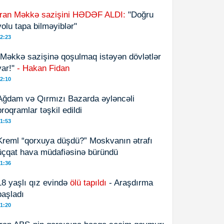
İran Məkkə sazişini HƏDƏF ALDI:
"Doğru
yolu tapa bilməyiblər"
2:23
"Məkkə sazişinə qoşulmaq istəyən dövlətlər
var!"
- Hakan Fidan
2:10
Ağdam və Qırmızı Bazarda əyləncəli
proqramlar təşkil edildi
1:53
Kreml “qorxuya düşdü?” Moskvanın ətrafı
üçqat hava müdafiəsinə büründü
1:36
18 yaşlı qız evində
ölü tapıldı
- Araşdırma
başladı
1:20