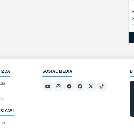
1
1
IZDA
SOSIAL MEDIA
B
zda
fə
RSIYASI
can