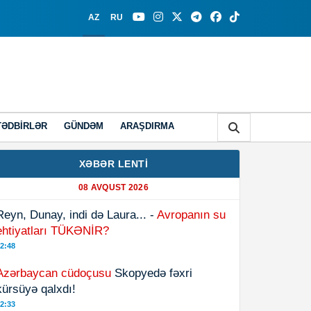
AZ
RU
TƏDBIRLƏR
GÜNDƏM
ARAŞDIRMA
XƏBƏR LENTİ
08 AVQUST 2026
Reyn, Dunay, indi də Laura... -
Avropanın su
ehtiyatları TÜKƏNİR?
2:48
Azərbaycan cüdoçusu
Skopyedə fəxri
kürsüyə qalxdı!
2:33