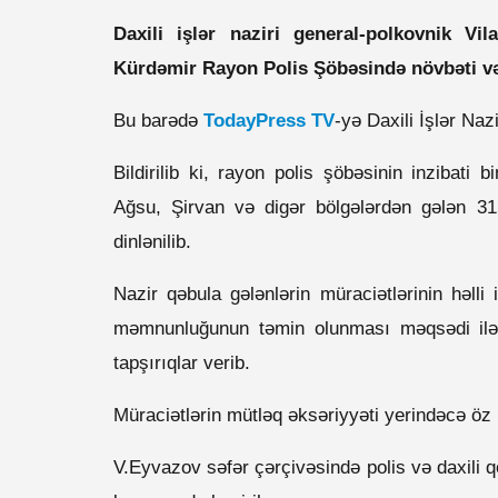
Daxili işlər naziri general-polkovnik V
Kürdəmir Rayon Polis Şöbəsində növbəti və
Bu barədə
TodayPress TV
-yə Daxili İşlər Naz
Bildirilib ki, rayon polis şöbəsinin inzibat
Ağsu, Şirvan və digər bölgələrdən gələn 315
dinlənilib.
Nazir qəbula gələnlərin müraciətlərinin həlli
məmnunluğunun təmin olunması məqsədi ilə D
tapşırıqlar verib.
Müraciətlərin mütləq əksəriyyəti yerindəcə öz h
V.Eyvazov səfər çərçivəsində polis və daxili 