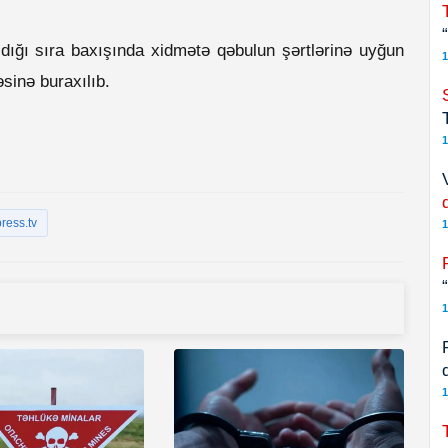
ldığı sıra baxışında xidmətə qəbulun şərtlərinə uyğun
1
sinə buraxılıb.
1
ress.tv
1
1
1