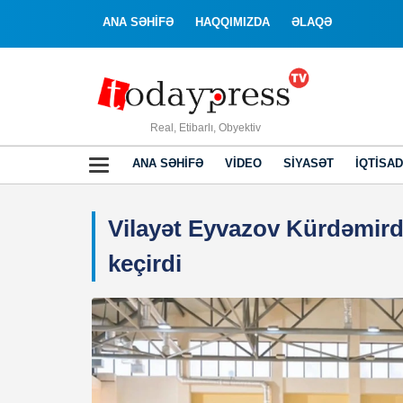
ANA SƏHİFƏ
HAQQIMIZDA
ƏLAQƏ
Real, Etibarlı, Obyektiv
ANA SƏHIFƏ
VIDEO
SIYASƏT
İQTISAD
Vilayət Eyvazov Kürdəmir
keçirdi