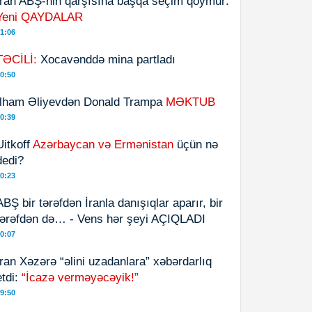
İran ABŞ-nin qarşısına başqa seçim qoymur:
Yeni QAYDALAR
1:06
TƏCİLİ:
Xocavənddə mina partladı
0:50
İlham Əliyevdən Donald Trampa
MƏKTUB
0:39
Uitkoff
Azərbaycan və Ermənistan
üçün nə
dedi?
0:23
ABŞ bir tərəfdən İranla danışıqlar aparır, bir
tərəfdən də… - Vens hər şeyi AÇIQLADI
0:07
İran Xəzərə “əlini uzadanlara” xəbərdarlıq
etdi:
“İcazə verməyəcəyik!”
9:50