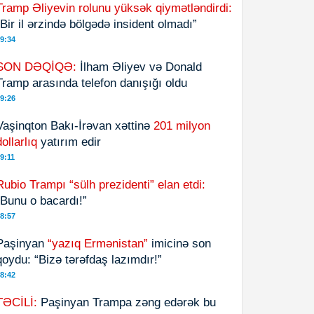
Tramp Əliyevin rolunu yüksək qiymətləndirdi:
“Bir il ərzində bölgədə insident olmadı”
9:34
SON DƏQİQƏ:
İlham Əliyev və Donald
Tramp arasında telefon danışığı oldu
9:26
Vaşinqton Bakı-İrəvan xəttinə
201 milyon
dollarlıq
yatırım edir
9:11
Rubio Trampı “sülh prezidenti” elan etdi:
“Bunu o bacardı!”
8:57
Paşinyan
“yazıq Ermənistan”
imicinə son
qoydu: “Bizə tərəfdaş lazımdır!”
8:42
TƏCİLİ:
Paşinyan Trampa zəng edərək bu