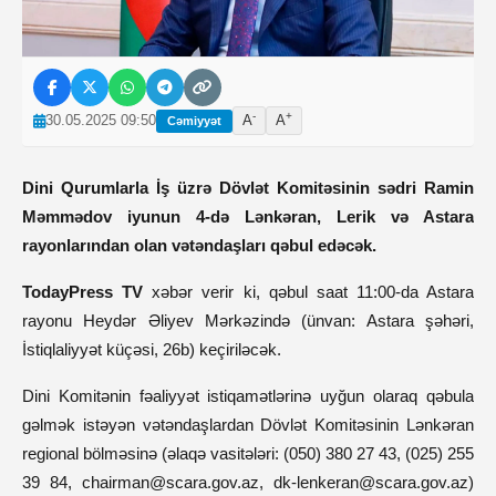
-
+
30.05.2025 09:50
A
A
Cəmiyyət
Dini Qurumlarla İş üzrə Dövlət Komitəsinin sədri Ramin
Məmmədov iyunun 4-də Lənkəran, Lerik və Astara
rayonlarından olan vətəndaşları qəbul edəcək.
TodayPress TV
xəbər verir ki, qəbul saat 11:00-da Astara
rayonu Heydər Əliyev Mərkəzində (ünvan: Astara şəhəri,
İstiqlaliyyət küçəsi, 26b) keçiriləcək.
Dini Komitənin fəaliyyət istiqamətlərinə uyğun olaraq qəbula
gəlmək istəyən vətəndaşlardan Dövlət Komitəsinin Lənkəran
regional bölməsinə (əlaqə vasitələri: (050) 380 27 43, (025) 255
39 84,
chairman@scara.gov.az
,
dk-lenkeran@scara.gov.az
)