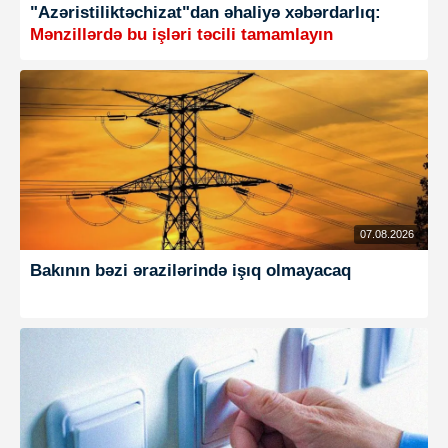
"Azəristiliktəchizat"dan əhaliyə xəbərdarlıq:
Mənzillərdə bu işləri təcili tamamlayın
07.08.2026
Bakının bəzi ərazilərində işıq olmayacaq