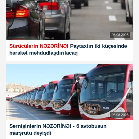
06.08.2026
Sürücülərin NƏZƏRİNƏ!
Paytaxtın iki küçəsində
hərəkət məhdudlaşdırılacaq
06.08.2026
Sərnişinlərin NƏZƏRİNƏ! - 6 avtobusun
marşrutu dəyişdi