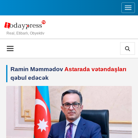
Toggl
Real, Etibarlı, Obyektiv
Ramin Məmmədov
Astarada vətəndaşları
qəbul edəcək