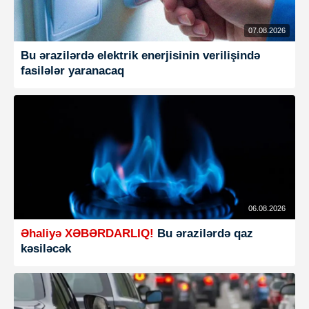
07.08.2026
Bu ərazilərdə elektrik enerjisinin verilişində
fasilələr yaranacaq
06.08.2026
Əhaliyə XƏBƏRDARLIQ!
Bu ərazilərdə qaz
kəsiləcək