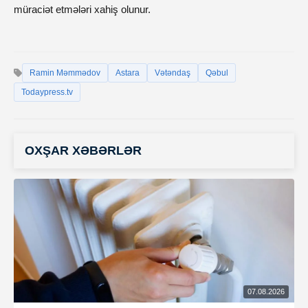
müraciət etmələri xahiş olunur.
Ramin Məmmədov
Astara
Vətəndaş
Qəbul
Todaypress.tv
OXŞAR XƏBƏRLƏR
07.08.2026