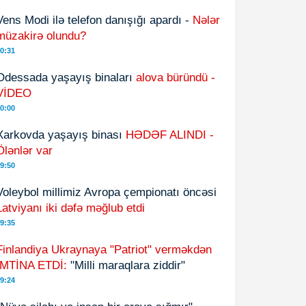
Vens Modi ilə telefon danışığı apardı -
Nələr
müzakirə olundu?
0:31
Odessada yaşayış binaları
alova büründü -
VİDEO
0:00
Xarkovda yaşayış binası
HƏDƏF ALINDI -
Ölənlər var
9:50
Voleybol millimiz Avropa çempionatı öncəsi
Latviyanı iki dəfə məğlub etdi
9:35
Finlandiya Ukraynaya "Patriot" verməkdən
İMTİNA ETDİ:
"Milli maraqlara ziddir"
9:24