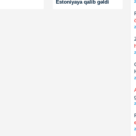
Estoniyaya qalib gəldi
2
2
2
2
2
2