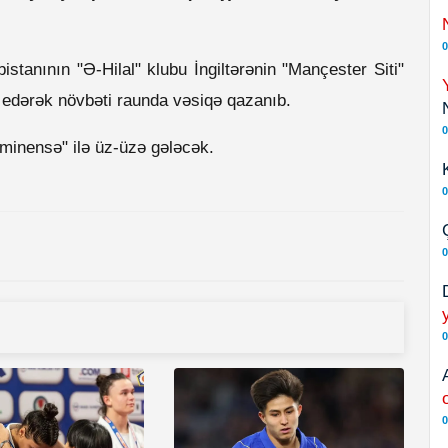
0
stanının "Ə-Hilal" klubu İngiltərənin "Mançester Siti"
b edərək növbəti raunda vəsiqə qazanıb.
0
luminensə" ilə üz-üzə gələcək.
0
0
0
0