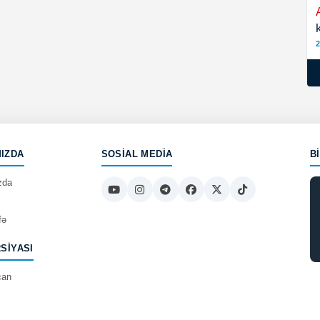
2
IZDA
SOSIAL MEDIA
B
zda
fə
RSIYASI
can