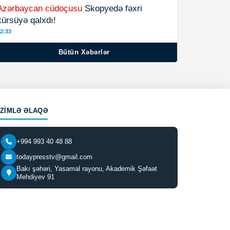
Azərbaycan cüdoçusu
Skopyedə fəxri
kürsüyə qalxdı!
2:33
Bütün Xəbərlər
IZIMLƏ ƏLAQƏ
+994 993 40 48 88
todaypresstv@gmail.com
Bakı şəhəri, Yasamal rayonu, Akademik Şəfaət
Mehdiyev 91