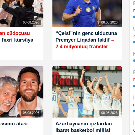
0
08.08.2026
08.08.2026
an cüdoçusu
“Çelsi”nin gənc ulduzuna
 fəxri kürsüyə
Premyer Liqadan təklif
–
0
2,4 milyonluq transfer
0
0
0
08.08.2026
08.08.2026
ssinin atası
Azərbaycanın qızlardan
ibarət basketbol millisi