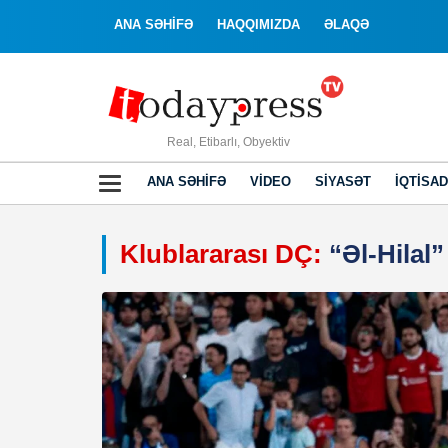
ANA SƏHİFƏ
HAQQIMIZDA
ƏLAQƏ
Real, Etibarlı, Obyektiv
ANA SƏHIFƏ
VIDEO
SIYASƏT
İQTISAD
Klublararası DÇ:
“Əl-Hilal”