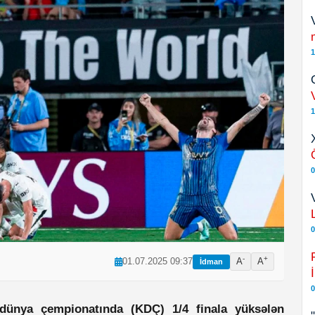
1
1
0
0
-
+
01.07.2025 09:37
A
A
İdman
0
ı dünya çempionatında (KDÇ) 1/4 finala yüksələn