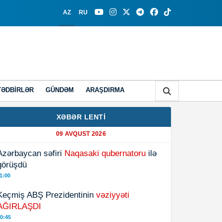
AZ
RU
TƏDBIRLƏR
GÜNDƏM
ARAŞDIRMA
XƏBƏR LENTİ
09 AVQUST 2026
Azərbaycan səfiri
Naqasaki qubernatoru
ilə
görüşdü
1:00
Keçmiş ABŞ Prezidentinin
vəziyyəti
AĞIRLAŞDI
0:45