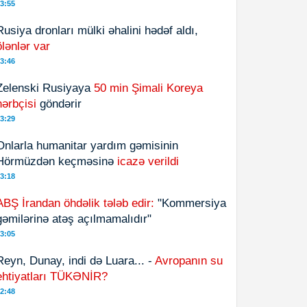
3:55
Rusiya dronları mülki əhalini hədəf aldı,
ölənlər var
3:46
Zelenski Rusiyaya
50 min Şimali Koreya
hərbçisi
göndərir
3:29
Onlarla humanitar yardım gəmisinin
Hörmüzdən keçməsinə
icazə verildi
3:18
ABŞ İrandan öhdəlik tələb edir:
"Kommersiya
gəmilərinə atəş açılmamalıdır"
3:05
Reyn, Dunay, indi də Luara... -
Avropanın su
ehtiyatları TÜKƏNİR?
2:48