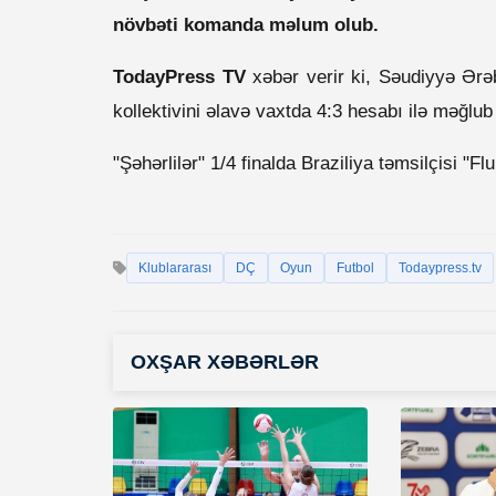
növbəti komanda məlum olub.
TodayPress TV
xəbər verir ki, Səudiyyə Ərəbi
kollektivini əlavə vaxtda 4:3 hesabı ilə məğlu
"Şəhərlilər" 1/4 finalda Braziliya təmsilçisi "F
Klublararası
DÇ
Oyun
Futbol
Todaypress.tv
OXŞAR XƏBƏRLƏR