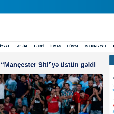
IYYAT
SOSIAL
HƏRBI
İDMAN
DÜNYA
MƏDƏNIYYƏT
 “Mançester Siti”yə üstün gəldi
1
1