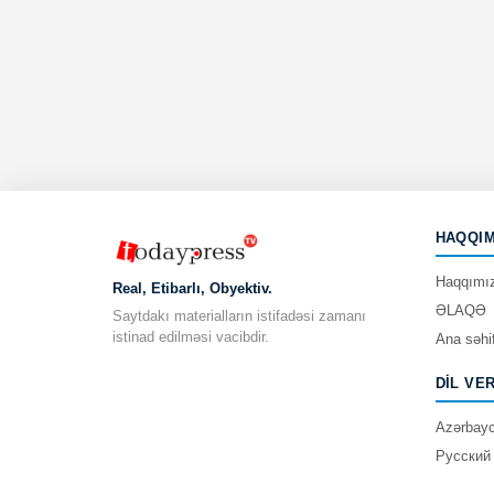
HAQQIM
Haqqımı
Real, Etibarlı, Obyektiv.
ƏLAQƏ
Saytdakı materialların istifadəsi zamanı
istinad edilməsi vacibdir.
Ana səhi
DIL VE
Azərbay
Русский