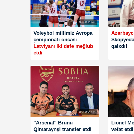
09.08.2026
Voleybol millimiz Avropa
Azərbayc
çempionatı öncəsi
Skopyedə
Latviyanı iki dəfə məğlub
qalxdı!
etdi
08.08.2026
"Arsenal" Brunu
Lionel Me
Qimaraynşi transfer etdi
vəfat etdi