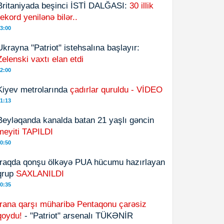
Britaniyada beşinci İSTİ DALĞASI:
30 illik
rekord yenilənə bilər..
3:00
Ukrayna "Patriot" istehsalına başlayır:
Zelenski vaxtı elan etdi
2:00
Kiyev metrolarında
çadırlar quruldu - VİDEO
1:13
Beyləqanda kanalda batan 21 yaşlı gəncin
meyiti TAPILDI
0:50
İraqda qonşu ölkəyə PUA hücumu hazırlayan
qrup
SAXLANILDI
0:35
İrana qarşı müharibə Pentaqonu çarəsiz
qoydu!
- "Patriot" arsenalı TÜKƏNİR