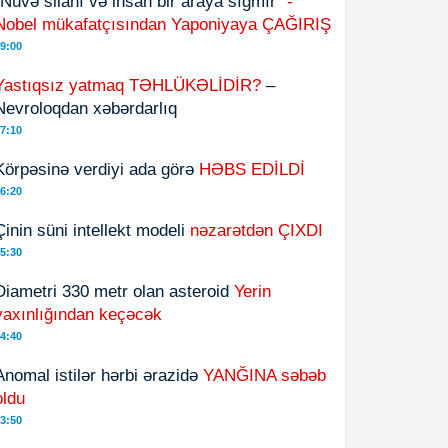
"Nüvə silahı və insan bir araya sığmır"
-
Nobel mükafatçısından Yaponiyaya ÇAĞIRIŞ
9:00
Yastıqsız yatmaq TƏHLÜKƏLİDİR?
–
Nevroloqdan xəbərdarlıq
7:10
Körpəsinə verdiyi ada görə
HƏBS EDİLDİ
6:20
Çinin süni intellekt modeli
nəzarətdən ÇIXDI
5:30
Diametri 330 metr olan asteroid
Yerin
yaxınlığından keçəcək
4:40
Anomal istilər hərbi ərazidə
YANĞINA səbəb
oldu
3:50