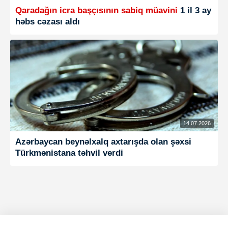
Qaradağın icra başçısının sabiq müavini
1 il 3 ay
həbs cəzası aldı
14.07.2026
Azərbaycan beynəlxalq axtarışda olan şəxsi
Türkmənistana təhvil verdi