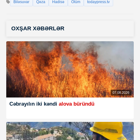
Biləsuvar
Qəza
Hadisə
Ölüm
todaypress.tv
OXŞAR XƏBƏRLƏR
07.08.2026
Cəbrayılın iki kəndi
alova büründü