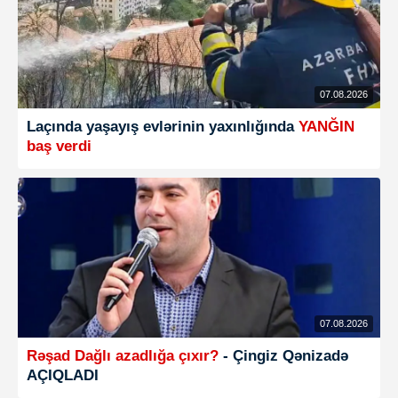
07.08.2026
Laçında yaşayış evlərinin yaxınlığında
YANĞIN
baş verdi
07.08.2026
Rəşad Dağlı azadlığa çıxır?
- Çingiz Qənizadə
AÇIQLADI