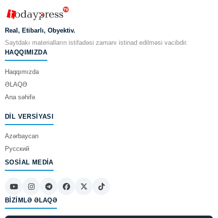
Real, Etibarlı, Obyektiv.
Saytdakı materialların istifadəsi zamanı istinad edilməsi vacibdir.
HAQQIMIZDA
Haqqımızda
ƏLAQƏ
Ana səhifə
DIL VERSIYASI
Azərbaycan
Русский
SOSIAL MEDIA
BIZIMLƏ ƏLAQƏ