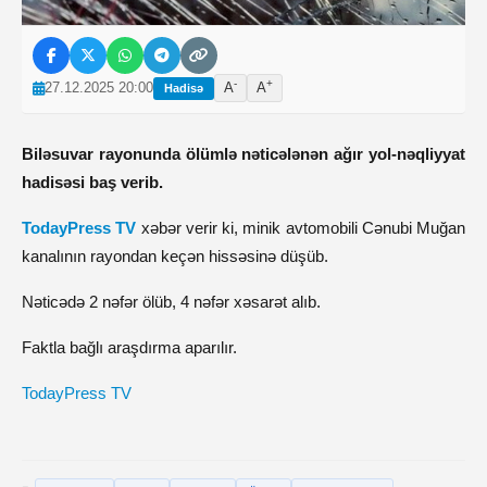
-
+
27.12.2025 20:00
A
A
Hadisə
Biləsuvar rayonunda ölümlə nəticələnən ağır yol-nəqliyyat
hadisəsi baş verib.
TodayPress TV
xəbər verir ki, minik avtomobili Cənubi Muğan
kanalının rayondan keçən hissəsinə düşüb.
Nəticədə 2 nəfər ölüb, 4 nəfər xəsarət alıb.
Faktla bağlı araşdırma aparılır.
TodayPress TV