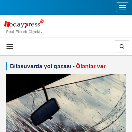
Toggl
Real, Etibarlı, Obyektiv
Biləsuvarda yol qəzası -
Ölənlər var