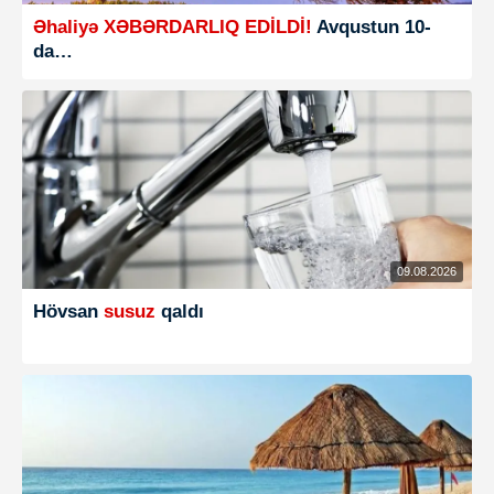
Əhaliyə XƏBƏRDARLIQ EDİLDİ!
Avqustun 10-
da…
09.08.2026
Hövsan
susuz
qaldı