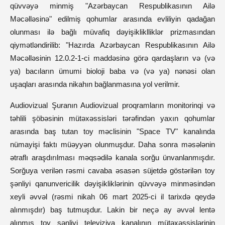
qüvvəyə minmiş "Azərbaycan Respublikasının Ailə
Məcəlləsinə" edilmiş qohumlar arasında evliliyin qadağan
olunması ilə bağlı müvafiq dəyişikliklliklər prizmasından
qiymətləndirilib: "Hazırda Azərbaycan Respublikasının Ailə
Məcəlləsinin 12.0.2-1-ci maddəsinə görə qardaşların və (və
ya) bacıların ümumi bioloji baba və (və ya) nənəsi olan
uşaqları arasında nikahın bağlanmasına yol verilmir.
Audiovizual Şuranın Audiovizual proqramların monitorinqi və
təhlili şöbəsinin mütəxəssisləri tərəfindən yaxın qohumlar
arasında baş tutan toy məclisinin "Space TV" kanalında
nümayişi faktı müəyyən olunmuşdur. Daha sonra məsələnin
ətraflı araşdırılması məqsədilə kanala sorğu ünvanlanmışdır.
Sorğuya verilən rəsmi cavaba əsasən süjetdə göstərilən toy
şənliyi qanunvericilik dəyişikliklərinin qüvvəyə minməsindən
xeyli əvvəl (rəsmi nikah 06 mart 2025-ci il tarixdə qeydə
alınmışdır) baş tutmuşdur. Lakin bir neçə ay əvvəl lentə
alınmış toy şənliyi televiziya kanalının mütəxəssislərinin