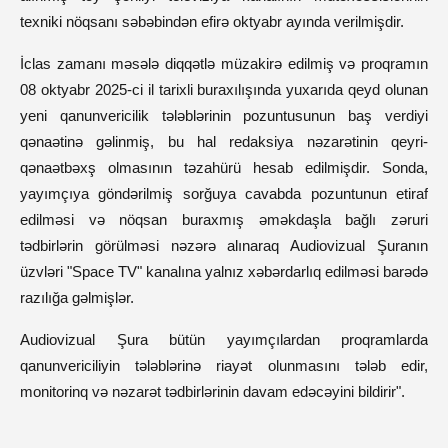
texniki nöqsanı səbəbindən efirə oktyabr ayında verilmişdir.
İclas zamanı məsələ diqqətlə müzakirə edilmiş və proqramın
08 oktyabr 2025-ci il tarixli buraxılışında yuxarıda qeyd olunan
yeni qanunvericilik tələblərinin pozuntusunun baş verdiyi
qənaətinə gəlinmiş, bu hal redaksiya nəzarətinin qeyri-
qənaətbəxş olmasının təzahürü hesab edilmişdir. Sonda,
yayımçıya göndərilmiş sorğuya cavabda pozuntunun etiraf
edilməsi və nöqsan buraxmış əməkdaşla bağlı zəruri
tədbirlərin görülməsi nəzərə alınaraq Audiovizual Şuranın
üzvləri "Space TV" kanalına yalnız xəbərdarlıq edilməsi barədə
razılığa gəlmişlər.
Audiovizual Şura bütün yayımçılardan proqramlarda
qanunvericiliyin tələblərinə riayət olunmasını tələb edir,
monitorinq və nəzarət tədbirlərinin davam edəcəyini bildirir".