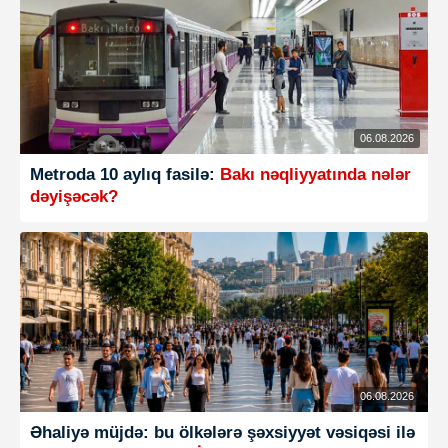
06.08.2026
Metroda 10 aylıq fasilə:
Bakı nəqliyyatında nələr
dəyişəcək?
06.08.2026
Əhaliyə müjdə: bu ölkələrə şəxsiyyət vəsiqəsi ilə