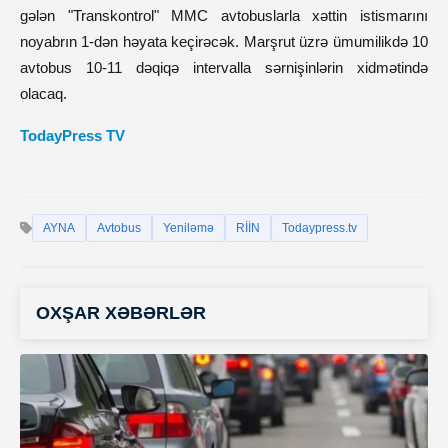
gələn "Transkontrol" MMC avtobuslarla xəttin istismarını
noyabrın 1-dən həyata keçirəcək. Marşrut üzrə ümumilikdə 10
avtobus 10-11 dəqiqə intervalla sərnişinlərin xidmətində
olacaq.
TodayPress TV
AYNA
Avtobus
Yeniləmə
RİİN
Todaypress.tv
OXŞAR XƏBƏRLƏR