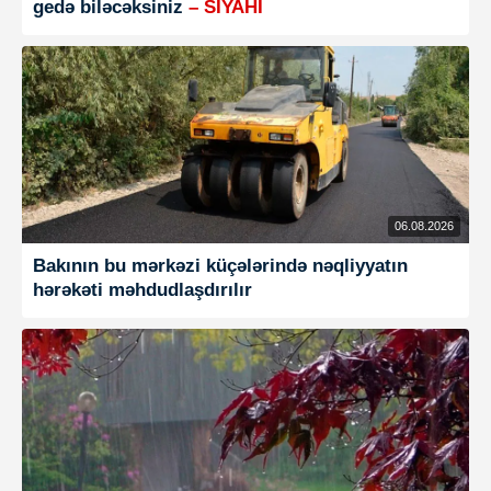
gedə biləcəksiniz
– SİYAHI
06.08.2026
Bakının bu mərkəzi küçələrində nəqliyyatın
hərəkəti məhdudlaşdırılır