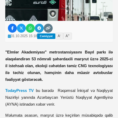
-
+
31.10.2025 15:18
A
A
Cəmiyyət
"Elmlər Akademiyası" metrostansiyasını Bayıl parkı ilə
əlaqələndirən 53 nömrəli şəhərdaxili marşrut üzrə 2025-ci
il istehsalı olan, ekoloji cəhətdən təmiz CNG texnologiyası
ilə təchiz olunan, həmçinin daha müasir avtobuslar
fəaliyyət göstərəcək.
TodayPress TV
bu barədə Rəqəmsal İnkişaf və Nəqliyyat
Nazirliyi yanında Azərbaycan Yerüstü Nəqliyyat Agentliyinə
(AYNA) istinadən xəbər verir.
Məlumata əsasən, marşrut üzrə keçirilən müsabiqədə qalib