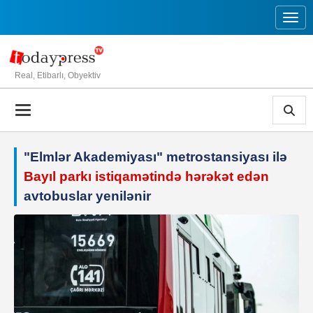
Toggl
Real, Etibarlı, Obyektiv
"Elmlər Akademiyası" metrostansiyası ilə
Bayıl parkı istiqamətində hərəkət edən
avtobuslar yenilənir