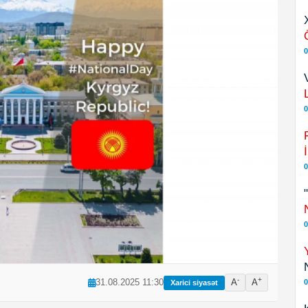
0
0
0
0
-
+
31.08.2025 11:30
A
A
0
Xarici siyasət