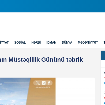
IYYAT
SOSIAL
HƏRBI
İDMAN
DÜNYA
MƏDƏNIYYƏT
nın Müstəqillik Gününü təbrik
1
1