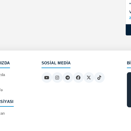
2
IZDA
SOSIAL MEDIA
B
zda
fə
RSIYASI
can