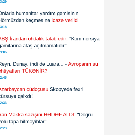
3:29
Onlarla humanitar yardım gəmisinin
Hörmüzdən keçməsinə
icazə verildi
3:18
ABŞ İrandan öhdəlik tələb edir:
"Kommersiya
gəmilərinə atəş açılmamalıdır"
3:05
Reyn, Dunay, indi də Luara... -
Avropanın su
ehtiyatları TÜKƏNİR?
2:48
Azərbaycan cüdoçusu
Skopyedə fəxri
kürsüyə qalxdı!
2:33
İran Məkkə sazişini HƏDƏF ALDI:
"Doğru
yolu tapa bilməyiblər"
2:23