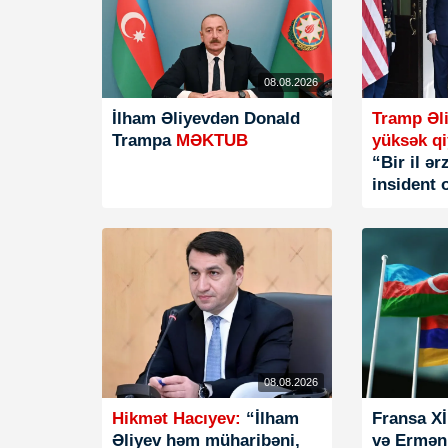
08.08.2026
İlham Əliyevdən Donald
Tramp Əli
Trampa
MƏKTUB
yüksək qi
“Bir il ə
insident 
08.08.2026
Hikmət Hacıyev:
“İlham
Fransa X
Əliyev həm müharibəni,
və Ermən