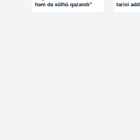
həm də sülhü qazanıb”
tarixi add