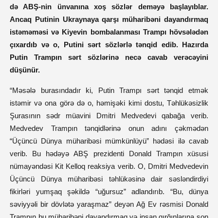
də ABŞ-nin ünvanına xoş sözlər deməyə başlayıblar.
Ancaq Putinin Ukraynaya qarşı müharibəni dayandırmaq
istəməməsi və Kiyevin bombalanması Trampı hövsələdən
çıxardıb və o, Putini sərt sözlərlə tənqid edib. Hazırda
Putin Trampın sərt sözlərinə necə cavab verəcəyini
düşünür.
“Məsələ burasındadır ki, Putin Trampı sərt tənqid etmək
istəmir və ona görə də o, həmişəki kimi dostu, Təhlükəsizlik
Şurasının sədr müavini Dmitri Medvedevi qabağa verib.
Medvedev Trampın tənqidlərinə onun adını çəkmədən
“Üçüncü Dünya müharibəsi mümkünlüyü” hədəsi ilə cavab
verib. Bu hədəyə ABŞ prezidenti Donald Trampın xüsusi
nümayəndəsi Kit Kelloq reaksiya verib. O, Dmitri Medvedevin
Üçüncü Dünya müharibəsi təhlükəsinə dair səsləndirdiyi
fikirləri yumşaq şəkildə “uğursuz” adlandırıb. “Bu, dünya
səviyyəli bir dövlətə yaraşmaz” deyən Ağ Ev rəsmisi Donald
Trampın bu müharibəni dayandırmaq və insan qırğınlarına son