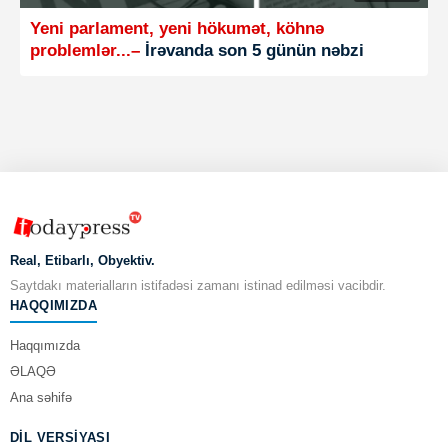
Yeni parlament, yeni hökumət, köhnə
problemlər...–
İrəvanda son 5 günün nəbzi
Real, Etibarlı, Obyektiv.
Saytdakı materialların istifadəsi zamanı istinad edilməsi vacibdir.
HAQQIMIZDA
Haqqımızda
ƏLAQƏ
Ana səhifə
DIL VERSIYASI