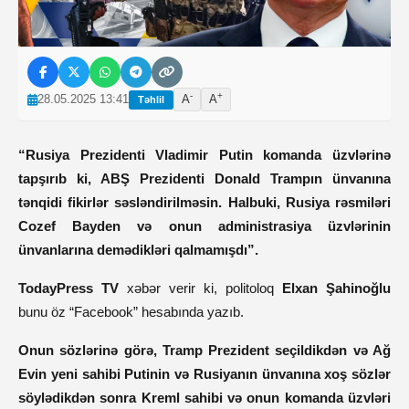
-
+
28.05.2025 13:41
A
A
Təhlil
“Rusiya Prezidenti Vladimir Putin komanda üzvlərinə
tapşırıb ki, ABŞ Prezidenti Donald Trampın ünvanına
tənqidi fikirlər səsləndirilməsin. Halbuki, Rusiya rəsmiləri
Cozef Bayden və onun administrasiya üzvlərinin
ünvanlarına demədikləri qalmamışdı”.
TodayPress TV
xəbər verir ki, politoloq
Elxan Şahinoğlu
bunu öz “Facebook” hesabında yazıb.
Onun sözlərinə görə, Tramp Prezident seçildikdən və Ağ
Evin yeni sahibi Putinin və Rusiyanın ünvanına xoş sözlər
söylədikdən sonra Kreml sahibi və onun komanda üzvləri