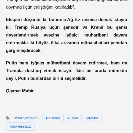
qoymaq üçün çalışdığını xatırladıb”.
Ekspert düşünür ki, bununla Ağ Ev rəsmisi demək istəyib
ki, Tramp Rusiya üçün şansdır və Kreml bu şansı
dəyərləndirmək əvəzinə işğalçı müharibəni davam
etdirməklə iki böyük ölkə arasında münasibətləri yenidən
gərginləşdirəcək.
Putin həm işğalçı müharibəni davam etdirmək, həm də
Trampla dostluq etmək istəyir. İkisi bir arada mümkün
deyil, Putin bunlardan birini seçməlidir.
Qiymət Mahir
Elxan Şahinoğlu
Politoloq
Rusiya
Ukrayna
Todaypress.tv