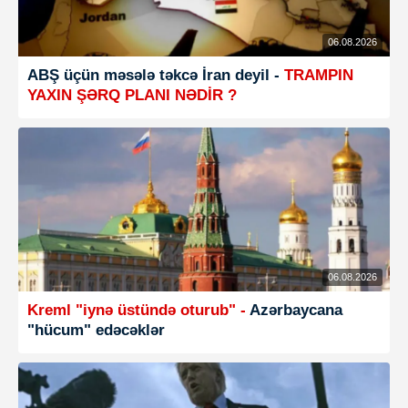
06.08.2026
ABŞ üçün məsələ təkcə İran deyil -
TRAMPIN
YAXIN ŞƏRQ PLANI NƏDİR ?
06.08.2026
Kreml "iynə üstündə oturub" -
Azərbaycana
"hücum" edəcəklər