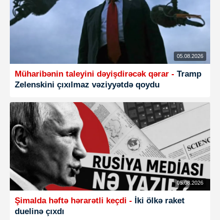
05.08.2026
Müharibənin taleyini dəyişdirəcək qərar -
Tramp
Zelenskini çıxılmaz vəziyyətdə qoydu
05.08.2026
Şimalda həftə hərarətli keçdi -
İki ölkə raket
duelinə çıxdı