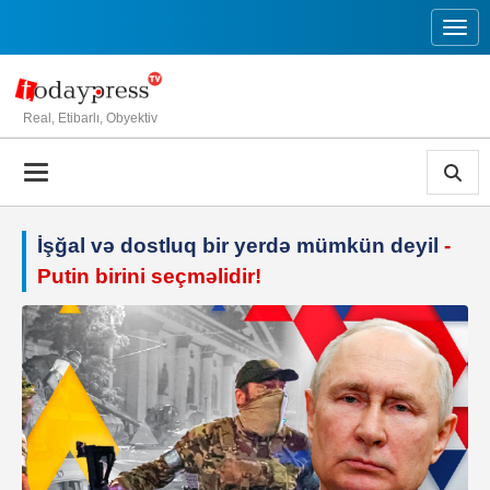
Toggl
Real, Etibarlı, Obyektiv
İşğal və dostluq bir yerdə mümkün deyil
-
Putin birini seçməlidir!