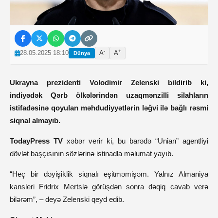
-
+
28.05.2025 18:10
A
A
Dünya
Ukrayna prezidenti Volodimir Zelenski bildirib ki,
indiyədək Qərb ölkələrindən uzaqmənzilli silahların
istifadəsinə qoyulan məhdudiyyətlərin ləğvi ilə bağlı rəsmi
siqnal almayıb.
TodayPress TV
xəbər verir ki, bu barədə “Unian” agentliyi
dövlət başçısının sözlərinə istinadla məlumat yayıb.
“Heç bir dəyişiklik siqnalı eşitməmişəm. Yalnız Almaniya
kansleri Fridrix Mertslə görüşdən sonra dəqiq cavab verə
bilərəm”, – deyə Zelenski qeyd edib.