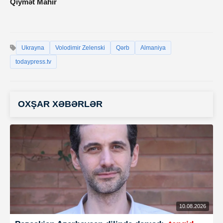
Qiymət Mahir
Ukrayna
Volodimir Zelenski
Qərb
Almaniya
todaypress.tv
OXŞAR XƏBƏRLƏR
10.08.2026