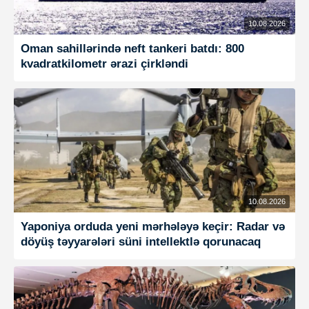
10.08.2026
Oman sahillərində neft tankeri batdı: 800
kvadratkilometr ərazi çirkləndi
10.08.2026
Yaponiya orduda yeni mərhələyə keçir: Radar və
döyüş təyyarələri süni intellektlə qorunacaq