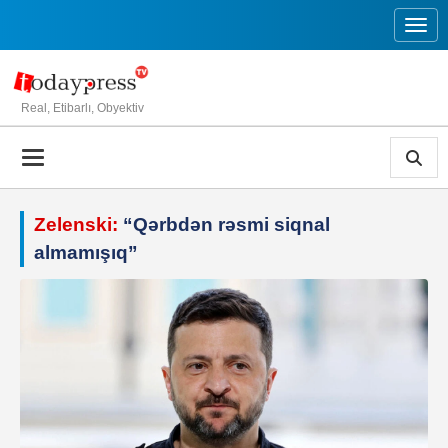
Toggl
Real, Etibarlı, Obyektiv
Zelenski:
“Qərbdən rəsmi siqnal
almamışıq”