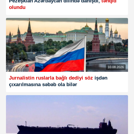
Pezeşkian Azərbaycan dilində danışdı,
tənqid
olundu
10.08.2026
Jurnalistin ruslarla bağlı dediyi söz
işdən
çıxarılmasına səbəb ola bilər