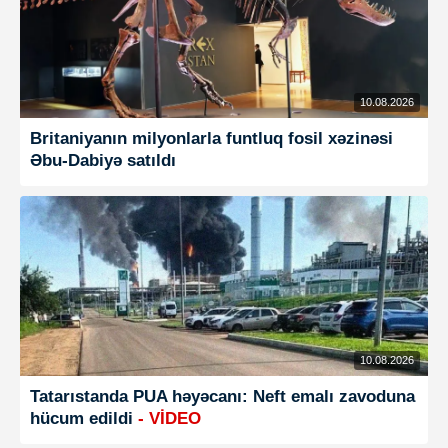
10.08.2026
Britaniyanın milyonlarla funtluq fosil xəzinəsi
Əbu-Dabiyə satıldı
10.08.2026
Tatarıstanda PUA həyəcanı: Neft emalı zavoduna
hücum edildi
- VİDEO