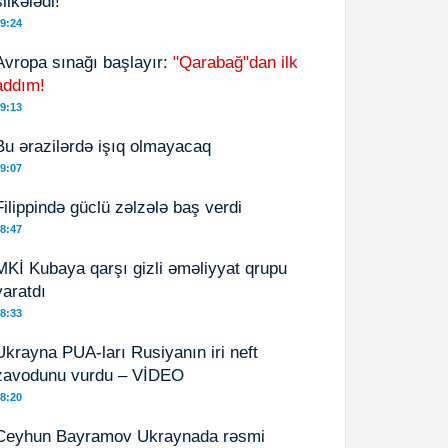
silkələdi!
9:24
Avropa sınağı başlayır:
"Qarabağ"dan ilk
addım!
9:13
Bu ərazilərdə işıq olmayacaq
9:07
Filippində güclü zəlzələ baş verdi
8:47
MKİ Kubaya qarşı gizli əməliyyat qrupu
yaratdı
8:33
Ukrayna PUA-ları Rusiyanın iri neft
zavodunu vurdu – VİDEO
8:20
Ceyhun Bayramov Ukraynada rəsmi