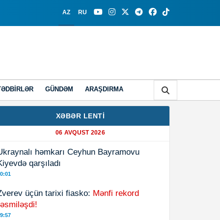
AZ
RU
TƏDBIRLƏR
GÜNDƏM
ARAŞDIRMA
XƏBƏR LENTİ
06 AVQUST 2026
Ukraynalı həmkarı Ceyhun Bayramovu
Kiyevdə qarşıladı
0:01
Zverev üçün tarixi fiasko:
Mənfi rekord
rəsmiləşdi!
9:57