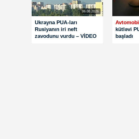
06.08.2026
Ukrayna PUA-ları
Avtomobi
Rusiyanın iri neft
kütləvi P
zavodunu vurdu – VİDEO
başladı