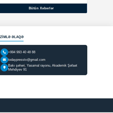
Bütün Xəbərlər
IZIMLƏ ƏLAQƏ
+994 993 40 48 88
todaypresstv@gmail.com
Bakı şəhəri, Yasamal rayonu, Akademik Şəfaət
Mehdiyev 91