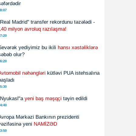
səfərdədir
8:07
"Real Madrid" transfer rekordunu təzələdi -
140 milyon avroluq razılaşma!
7:20
Sevərək yediyimiz bu ikili
hansı xəstəliklərə
səbəb olur?
6:20
Avtomobil nəhəngləri
kütləvi PUA istehsalına
başladı
5:30
"Nyukasl"a
yeni baş məşqçi
təyin edildi
4:40
Avropa Mərkəzi Bankının prezidenti
vəzifəsinə yeni
NAMİZƏD
3:50