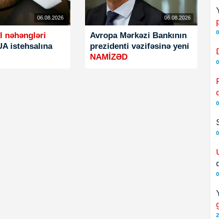
06.08.2026
06.08.2026
0
l nəhəngləri
Avropa Mərkəzi Bankının
UA istehsalına
prezidenti vəzifəsinə yeni
NAMİZƏD
0
0
0
0
2