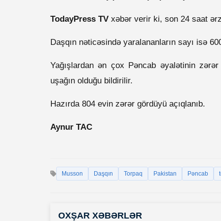
TodayPress TV
xəbər verir ki, s
on 24 saat ər
Daşqın nəticəsində yaralananların sayı isə 600
Yağışlardan ən çox Pəncab əyalətinin zərər
uşağın olduğu bildirilir.
Hazırda 804 evin zərər gördüyü açıqlanıb.
Aynur TAC
Musson
Daşqın
Torpaq
Pakistan
Pəncab
OXŞAR XƏBƏRLƏR