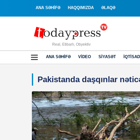
ANA SƏHİFƏ
HAQQIMIZDA
ƏLAQƏ
Real, Etibarlı, Obyektiv
ANA SƏHIFƏ
VIDEO
SIYASƏT
İQTISAD
Pakistanda daşqınlar nəti