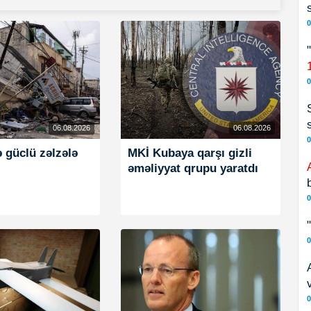
0
0
06.08.2026
06.08.2026
0
ə güclü zəlzələ
MKİ Kubaya qarşı gizli
əməliyyat qrupu yaratdı
0
0
0