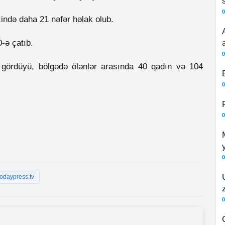
0
zində daha 21 nəfər həlak olub.
-ə çatıb.
0
 gördüyü, bölgədə ölənlər arasında 40 qadın və 104
0
0
0
todaypress.tv
0