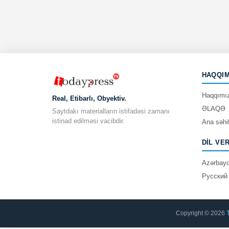
HAQQIM
Haqqımı
Real, Etibarlı, Obyektiv.
ƏLAQƏ
Saytdakı materialların istifadəsi zamanı
istinad edilməsi vacibdir.
Ana səhi
DIL VE
Azərbay
Русский
Copyright © 2026