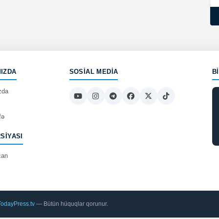
IZDA
SOSIAL MEDIA
B
zda
fə
RSIYASI
can
TodayPress.tv
— Bütün hüquqlar qorunur.