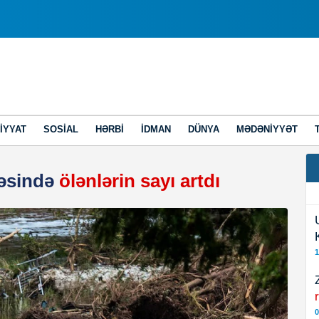
IYYAT
SOSIAL
HƏRBI
İDMAN
DÜNYA
MƏDƏNIYYƏT
cəsində
ölənlərin sayı artdı
1
0