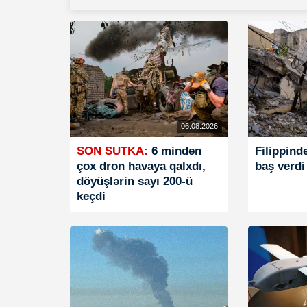
06.08.2026
SON SUTKA:
6 mindən
Filippind
çox dron havaya qalxdı,
baş verdi
döyüşlərin sayı 200-ü
keçdi