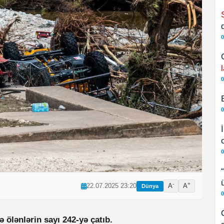
0
0
0
0
-
+
22.07.2025 23:20
A
A
Dünya
0
ölənlərin sayı 242-yə çatıb.