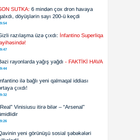
SON SUTKA:
6 mindən çox dron havaya
qalxdı, döyüşlərin sayı 200-ü keçdi
9:54
Gizli razılaşma üzə çıxdı:
İnfantino Superliqa
layihəsində!
9:47
Bəzi rayonlarda yağış yağdı
- FAKTİKİ HAVA
9:44
İnfantino ilə bağlı yeni qalmaqal iddiası
ortaya çıxdı!
9:32
“Real” Vinisiusu itirə bilər – “Arsenal”
ümidlidir
9:26
Qavinin yeni görünüşü sosial şəbəkələri