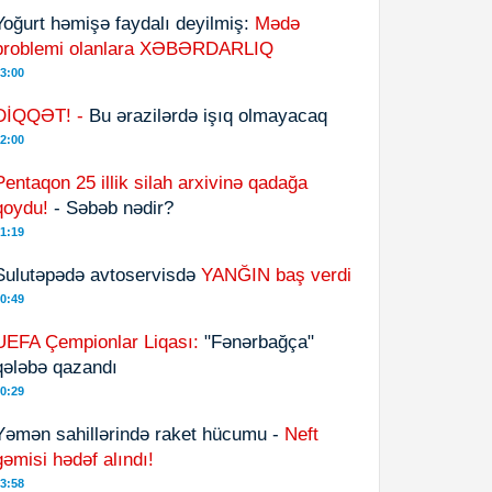
Yoğurt həmişə faydalı deyilmiş:
Mədə
problemi olanlara XƏBƏRDARLIQ
3:00
DİQQƏT! -
Bu ərazilərdə işıq olmayacaq
2:00
Pentaqon 25 illik silah arxivinə qadağa
qoydu!
- Səbəb nədir?
1:19
Sulutəpədə avtoservisdə
YANĞIN baş verdi
0:49
UEFA Çempionlar Liqası:
"Fənərbağça"
qələbə qazandı
0:29
Yəmən sahillərində raket hücumu -
Neft
gəmisi hədəf alındı!
3:58