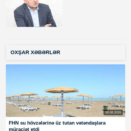
OXŞAR XƏBƏRLƏR
08.08.2026
FHN su hövzələrinə üz tutan vətəndaşlara
müraciət etdi