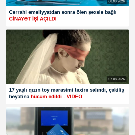
08.08.2026
Cərrahi əməliyyatdan sonra ölən şəxslə bağlı
CİNAYƏT İŞİ AÇILDI
07.08.2026
17 yaşlı qızın toy mərasimi təxirə salındı, çəkiliş
heyətinə
hücum edildi - VİDEO