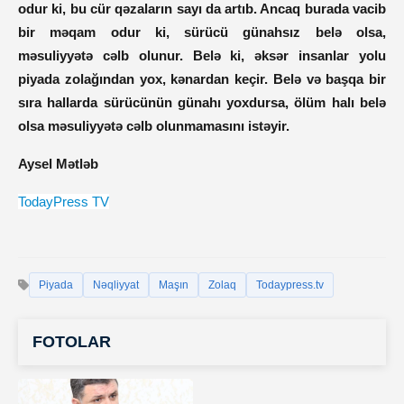
odur ki, bu cür qəzaların sayı da artıb. Ancaq burada vacib
bir məqam odur ki, sürücü günahsız belə olsa,
məsuliyyətə cəlb olunur. Belə ki, əksər insanlar yolu
piyada zolağından yox, kənardan keçir. Belə və başqa bir
sıra hallarda sürücünün günahı yoxdursa, ölüm halı belə
olsa məsuliyyətə cəlb olunmamasını istəyir.
Aysel Mətləb
TodayPress TV
Piyada
Nəqliyyat
Maşın
Zolaq
Todaypress.tv
FOTOLAR