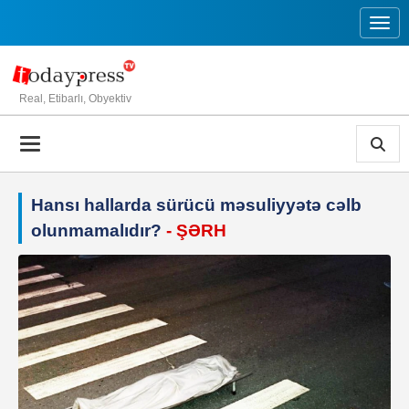
Toggl
Real, Etibarlı, Obyektiv
Hansı hallarda sürücü məsuliyyətə cəlb
olunmamalıdır?
- ŞƏRH