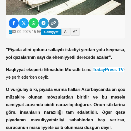
-
+
03.09.2025 15:56
A
A
Cəmiyyət
"Piyada əlini-qolunu sallayıb istədiyi yerdən yolu keçməsə,
yol qəzalarının sayı da əhəmiyyətli dərəcədə azalar".
Nəqliyyat eksperti Elməddin Muradlı
bunu
TodayPress TV
-
yə şərh edərkən deyib.
O vurğulayıb ki, piyada vurma halları Azərbaycanda ən çox
müzakirə olunan mövzulardan biridir və bu məsələ
cəmiyyət arasında ciddi narazılıq doğurur. Onun sözlərinə
görə, insanların narazılığı tam ədalətlidir. Əgər qəza
piyadanın məsuliyyətsizliyi səbəbindən baş verirsə,
sürücünün məsuliyyətə cəlb olunması düzgün deyil.