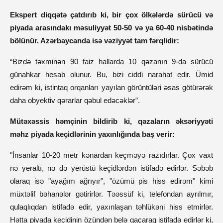
Ekspert diqqətə çatdırıb ki, bir çox ölkələrdə sürücü və
piyada arasındakı məsuliyyət 50-50 və ya 60-40 nisbətində
bölünür. Azərbaycanda isə vəziyyət tam fərqlidir:
“Bizdə təxminən 90 faiz hallarda 10 qəzanın 9-da sürücü
günahkar hesab olunur. Bu, bizi ciddi narahat edir. Ümid
edirəm ki, istintaq orqanları yayılan görüntüləri əsas götürərək
daha obyektiv qərarlar qəbul edəcəklər”.
Mütəxəssis həmçinin bildirib ki, qəzaların əksəriyyəti
məhz piyada keçidlərinin yaxınlığında baş verir:
"İnsanlar 10-20 metr kənardan keçməyə razıdırlar. Çox vaxt
nə yeraltı, nə də yerüstü keçidlərdən istifadə edirlər. Səbəb
olaraq isə "ayağım ağrıyır", "özümü pis hiss edirəm" kimi
müxtəlif bəhanələr gətirirlər. Təəssüf ki, telefondan ayrılmır,
qulaqlıqdan istifadə edir, yaxınlaşan təhlükəni hiss etmirlər.
Hətta piyada keçidinin özündən belə qaçaraq istifadə edirlər ki,