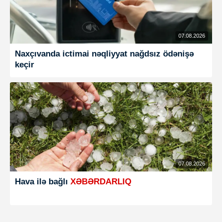
07.08.2026
Naxçıvanda ictimai nəqliyyat nağdsız ödənişə
keçir
07.08.2026
Hava ilə bağlı
XƏBƏRDARLIQ