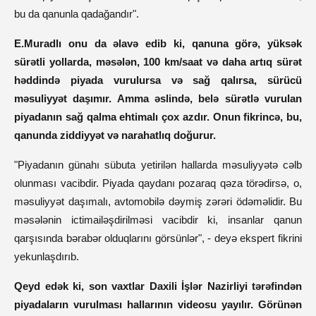
bu da qanunla qadağandır".
E.Muradlı onu da əlavə edib ki, qanuna görə, yüksək
sürətli yollarda, məsələn, 100 km/saat və daha artıq sürət
həddində piyada vurulursa və sağ qalırsa, sürücü
məsuliyyət daşımır. Amma əslində, belə sürətlə vurulan
piyadanın sağ qalma ehtimalı çox azdır. Onun fikrincə, bu,
qanunda ziddiyyət və narahatlıq doğurur.
"Piyadanın günahı sübuta yetirilən hallarda məsuliyyətə cəlb
olunması vacibdir. Piyada qaydanı pozaraq qəza törədirsə, o,
məsuliyyət daşımalı, avtomobilə dəymiş zərəri ödəməlidir. Bu
məsələnin ictimailəşdirilməsi vacibdir ki, insanlar qanun
qarşısında bərabər olduqlarını görsünlər", - deyə ekspert fikrini
yekunlaşdırıb.
Qeyd edək ki, son vaxtlar Daxili İşlər Nazirliyi tərəfindən
piyadaların vurulması hallarının videosu yayılır. Görünən