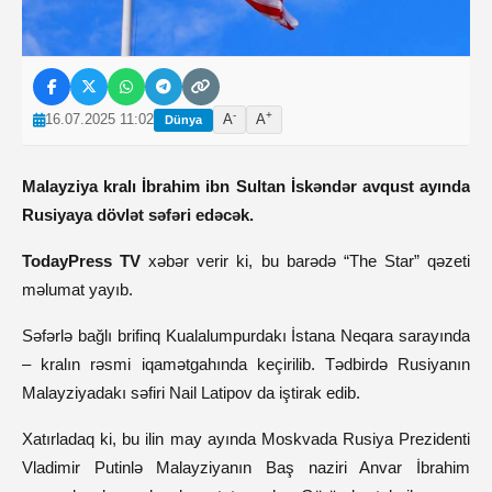
-
+
16.07.2025 11:02
A
A
Dünya
Malayziya kralı İbrahim ibn Sultan İskəndər avqust ayında
Rusiyaya dövlət səfəri edəcək.
TodayPress TV
xəbər verir ki, bu barədə “The Star” qəzeti
məlumat yayıb.
Səfərlə bağlı brifinq Kualalumpurdakı İstana Neqara sarayında
– kralın rəsmi iqamətgahında keçirilib. Tədbirdə Rusiyanın
Malayziyadakı səfiri Nail Latipov da iştirak edib.
Xatırladaq ki, bu ilin may ayında Moskvada Rusiya Prezidenti
Vladimir Putinlə Malayziyanın Baş naziri Anvar İbrahim