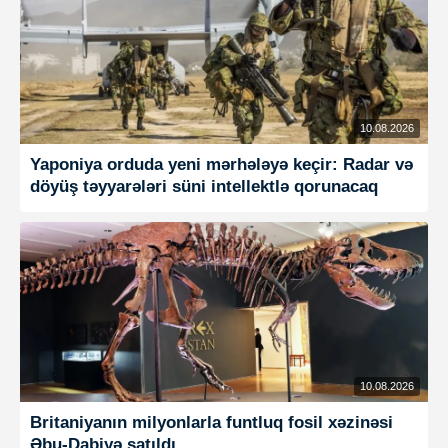
10.08.2026
Yaponiya orduda yeni mərhələyə keçir: Radar və
döyüş təyyarələri süni intellektlə qorunacaq
10.08.2026
Britaniyanın milyonlarla funtluq fosil xəzinəsi
Əbu-Dabiyə satıldı