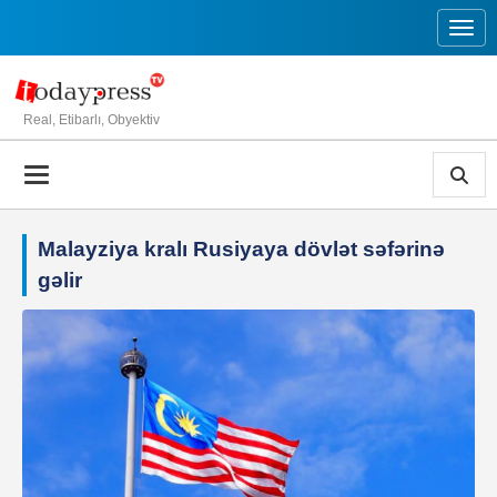
Toggl
Real, Etibarlı, Obyektiv
Malayziya kralı Rusiyaya dövlət səfərinə
gəlir