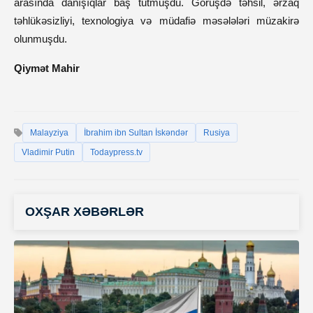
arasında danışıqlar baş tutmuşdu. Görüşdə təhsil, ərzaq
təhlükəsizliyi, texnologiya və müdafiə məsələləri müzakirə
olunmuşdu.
Qiymət Mahir
Malayziya
İbrahim ibn Sultan İskəndər
Rusiya
Vladimir Putin
Todaypress.tv
OXŞAR XƏBƏRLƏR