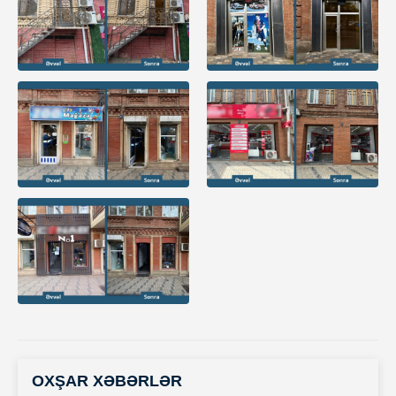
OXŞAR XƏBƏRLƏR