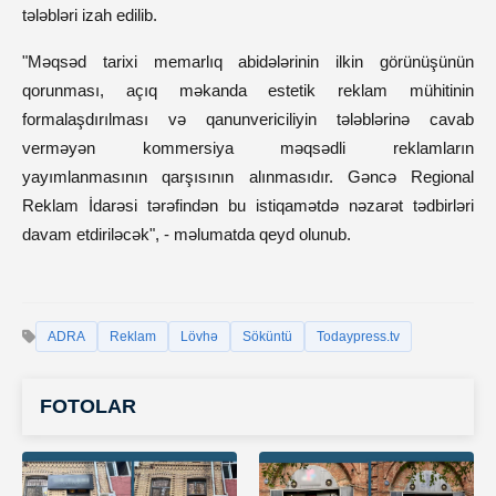
tələbləri izah edilib.
"Məqsəd tarixi memarlıq abidələrinin ilkin görünüşünün
qorunması, açıq məkanda estetik reklam mühitinin
formalaşdırılması və qanunvericiliyin tələblərinə cavab
verməyən kommersiya məqsədli reklamların
yayımlanmasının qarşısının alınmasıdır. Gəncə Regional
Reklam İdarəsi tərəfindən bu istiqamətdə nəzarət tədbirləri
davam etdiriləcək", - məlumatda qeyd olunub.
ADRA
Reklam
Lövhə
Söküntü
Todaypress.tv
FOTOLAR