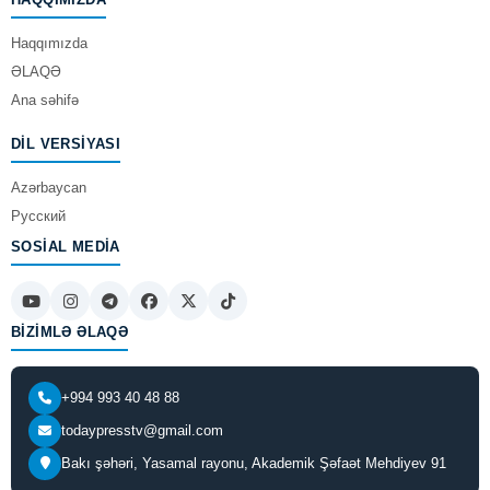
Haqqımızda
ƏLAQƏ
Ana səhifə
DIL VERSIYASI
Azərbaycan
Русский
SOSIAL MEDIA
BIZIMLƏ ƏLAQƏ
+994 993 40 48 88
todaypresstv@gmail.com
Bakı şəhəri, Yasamal rayonu, Akademik Şəfaət Mehdiyev 91