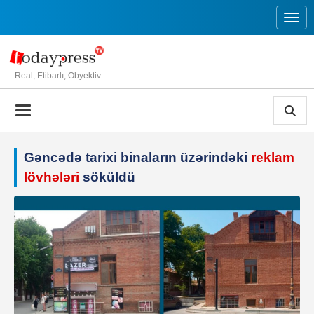
Toggl
Real, Etibarlı, Obyektiv
Gəncədə tarixi binaların üzərindəki
reklam
lövhələri
söküldü