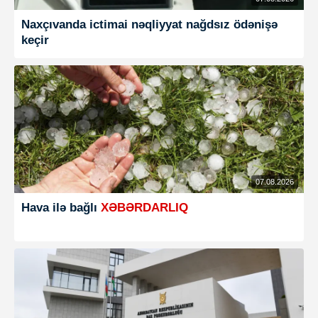
Naxçıvanda ictimai nəqliyyat nağdsız ödənişə
keçir
07.08.2026
Hava ilə bağlı
XƏBƏRDARLIQ