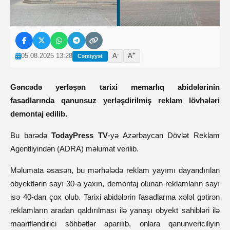
-
+
05.08.2025 13:28
A
A
Cəmiyyət
Gəncədə yerləşən tarixi memarlıq abidələrinin
fasadlarında qanunsuz yerləşdirilmiş reklam lövhələri
demontaj edilib.
Bu barədə
TodayPress TV
-yə Azərbaycan Dövlət Reklam
Agentliyindən (ADRA) məlumat verilib.
Məlumata əsasən, bu mərhələdə reklam yayımı dayandırılan
obyektlərin sayı 30-a yaxın, demontaj olunan reklamların sayı
isə 40-dan çox olub. Tarixi abidələrin fasadlarına xələl gətirən
reklamların aradan qaldırılması ilə yanaşı obyekt sahibləri ilə
maarifləndirici söhbətlər aparılıb, onlara qanunvericiliyin