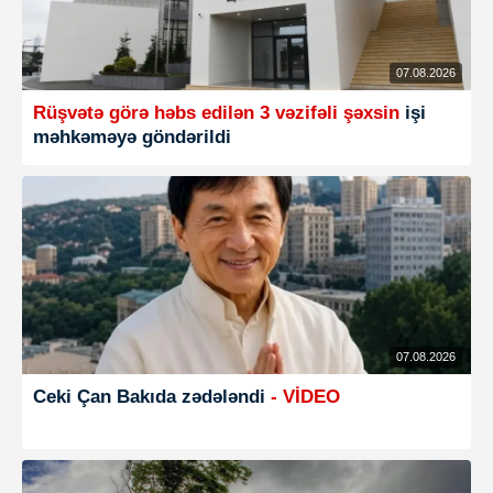
07.08.2026
Rüşvətə görə həbs edilən 3 vəzifəli şəxsin
işi
məhkəməyə göndərildi
07.08.2026
Ceki Çan Bakıda zədələndi
- VİDEO