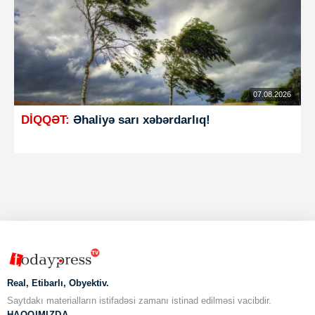
07.08.2026
DİQQƏT:
Əhaliyə sarı xəbərdarlıq!
Real, Etibarlı, Obyektiv.
Saytdakı materialların istifadəsi zamanı istinad edilməsi vacibdir.
HAQQIMIZDA