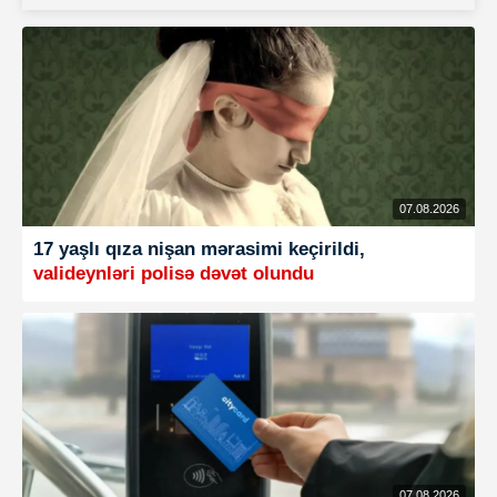
07.08.2026
17 yaşlı qıza nişan mərasimi keçirildi,
valideynləri polisə dəvət olundu
07.08.2026