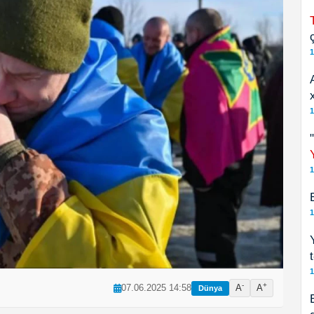
1
1
1
1
1
-
+
07.06.2025 14:58
A
A
Dünya