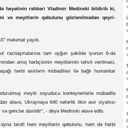
1
 heyətinin rəhbəri Vladimir Medinski bildirib ki,
ini və meyitlərin qəbulunu gözlənilmədən qeyri-
1
SS" məlumat yayıb.
nbul razılaşmalarına tam uyğun şəkildə iyunun 6-da
1
ndən artıq hərbçisinin meyitlərinin təhvil verilməsi,
şağı hərbi əsirlərin mübadiləsi ilə bağlı humanitar
1
ndurulmuş meyiti soyuducu konteynerlərlə mübadilə
undan əlavə, Ukraynaya 640 nəfərlik ilkin əsir siyahısı
1
r və gənclər daxildir", - deyə Medinski əlavə edib.
ayna tərəfi həm meyitlərin qəbulunu, həm də hərbi
1