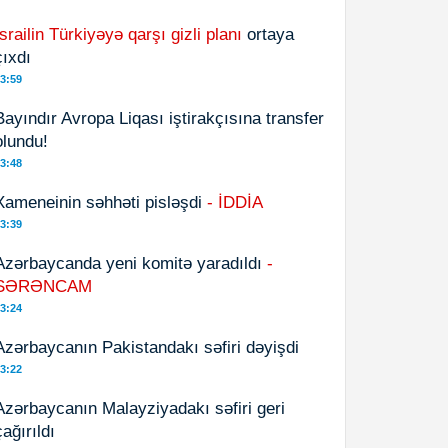
İsrailin Türkiyəyə qarşı gizli planı
ortaya
çıxdı
3:59
Bayındır Avropa Liqası iştirakçısına transfer
olundu!
3:48
Xameneinin səhhəti pisləşdi
- İDDİA
3:39
Azərbaycanda yeni komitə yaradıldı
-
SƏRƏNCAM
3:24
Azərbaycanın Pakistandakı səfiri dəyişdi
3:22
Azərbaycanın Malayziyadakı səfiri geri
çağırıldı