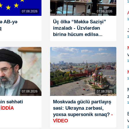
1
07.08.2026
07.08.2026
1
kə AB-yə
Üç ölkə “Məkkə Sazişi”
q
imzaladı - Üzvlərdən
birinə hücum edilsə...
1
1
1
07.08.2026
07.08.2026
in səhhəti
Moskvada güclü partlayış
1
 İDDİA
səsi: Ukrayna zərbəsi,
yoxsa supersonik sınaq?
-
VİDEO
1