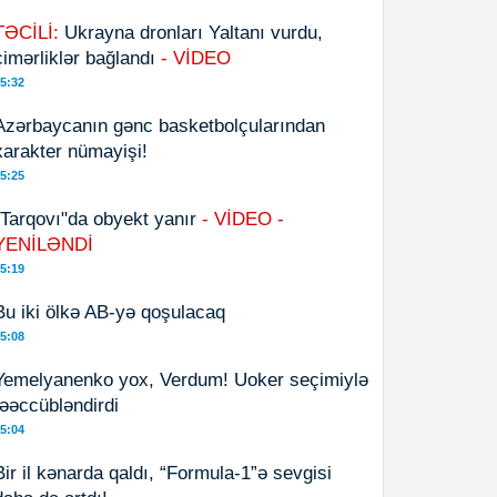
TƏCİLİ:
Ukrayna dronları Yaltanı vurdu,
çimərliklər bağlandı
- VİDEO
5:32
Azərbaycanın gənc basketbolçularından
xarakter nümayişi!
5:25
"Tarqovı"da obyekt yanır
- VİDEO -
YENİLƏNDİ
5:19
Bu iki ölkə AB-yə qoşulacaq
5:08
Yemelyanenko yox, Verdum! Uoker seçimiylə
təəccübləndirdi
5:04
Bir il kənarda qaldı, “Formula-1”ə sevgisi