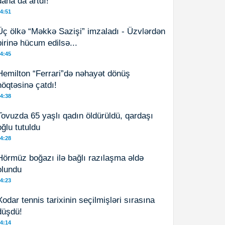
daha da artdı!
4:51
Üç ölkə “Məkkə Sazişi” imzaladı - Üzvlərdən
birinə hücum edilsə...
4:45
Hemilton “Ferrari”də nəhayət dönüş
nöqtəsinə çatdı!
4:38
Tovuzda 65 yaşlı qadın öldürüldü, qardaşı
oğlu tutuldu
4:28
Hörmüz boğazı ilə bağlı razılaşma əldə
olundu
4:23
Xodar tennis tarixinin seçilmişləri sırasına
düşdü!
4:14