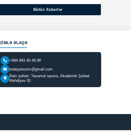
Bütün Xəbərlər
IZIMLƏ ƏLAQƏ
+994 993 40 48 88
todaypresstv@gmail.com
Bakı şəhəri, Yasamal rayonu, Akademik Şəfaət
Mehdiyev 91