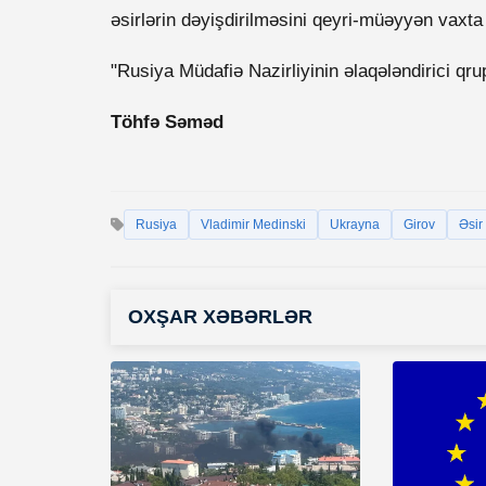
əsirlərin dəyişdirilməsini qeyri-müəyyən vaxta 
"Rusiya Müdafiə Nazirliyinin əlaqələndirici qr
Töhfə Səməd
Rusiya
Vladimir Medinski
Ukrayna
Girov
Əsir
OXŞAR XƏBƏRLƏR