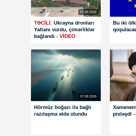
07.08.2026
TƏCİLİ:
Ukrayna dronları
Bu iki öl
Yaltanı vurdu, çimərliklər
qoşulaca
bağlandı
- VİDEO
07.08.2026
Hörmüz boğazı ilə bağlı
Xamenein
razılaşma əldə olundu
pisləşdi
-