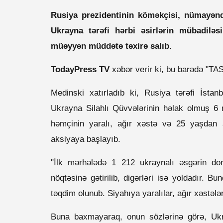
Rusiya prezidentinin köməkçisi, nümayəndə
Ukrayna tərəfi hərbi əsirlərin mübadiləs
müəyyən müddətə təxirə salıb.
TodayPress TV
xəbər verir ki, bu barədə "TA
Medinski xatırladıb ki, Rusiya tərəfi İsta
Ukrayna Silahlı Qüvvələrinin həlak olmuş 6 mi
həmçinin yaralı, ağır xəstə və 25 yaşdan a
aksiyaya başlayıb.
"İlk mərhələdə 1 212 ukraynalı əsgərin do
nöqtəsinə gətirilib, digərləri isə yoldadır. B
təqdim olunub. Siyahıya yaralılar, ağır xəstələ
Buna baxmayaraq, onun sözlərinə görə, Ukr