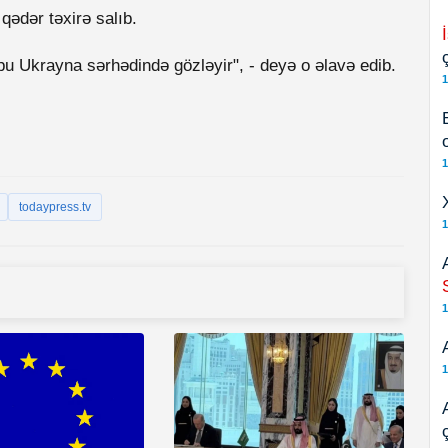
qədər təxirə salıb.
upu Ukrayna sərhədində gözləyir", - deyə o əlavə edib.
1
1
todaypress.tv
1
1
1