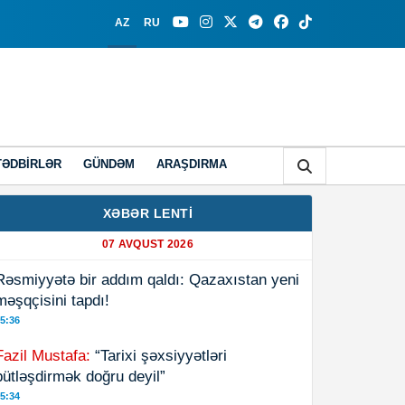
AZ
RU
TƏDBIRLƏR
GÜNDƏM
ARAŞDIRMA
XƏBƏR LENTİ
07 AVQUST 2026
Rəsmiyyətə bir addım qaldı: Qazaxıstan yeni
məşqçisini tapdı!
5:36
Fazil Mustafa:
“Tarixi şəxsiyyətləri
bütləşdirmək doğru deyil”
5:34