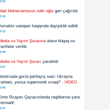
3:20
Abel Məhərrəmovun səfir oğlu
geri çağırıldı
3:18
Jurnalist vəsiqəsi haqqında dəyişiklik edildi
3:12
Media və Yayım Şurasına
əlavə hüquq və
vəzifələr verilib
3:09
Media və Yayım Şurası
yaradıldı
2:57
Moskvada güclü partlayış səsi: Ukrayna
zərbəsi, yoxsa supersonik sınaq?
- VİDEO
2:55
Emin Rzayev Qazaxıstanda rəqiblərinə şans
vermədi!
2:47