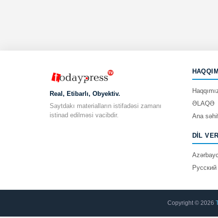
HAQQIM
Haqqımı
Real, Etibarlı, Obyektiv.
ƏLAQƏ
Saytdakı materialların istifadəsi zamanı
istinad edilməsi vacibdir.
Ana səhi
DIL VE
Azərbay
Русский
Copyright © 2026