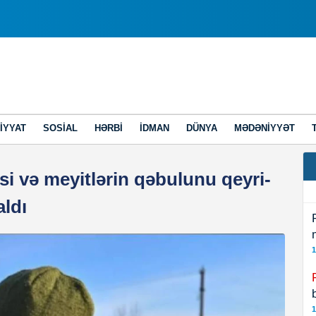
IYYAT
SOSIAL
HƏRBI
İDMAN
DÜNYA
MƏDƏNIYYƏT
si və meyitlərin qəbulunu qeyri-
ldı
1
1