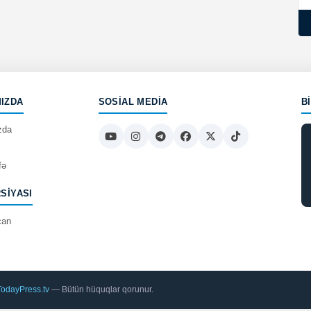
IZDA
SOSIAL MEDIA
B
zda
fə
RSIYASI
can
TodayPress.tv
— Bütün hüquqlar qorunur.