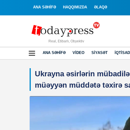
ANA SƏHİFƏ
HAQQIMIZDA
ƏLAQƏ
Real, Etibarlı, Obyektiv
ANA SƏHIFƏ
VIDEO
SIYASƏT
İQTISAD
Ukrayna əsirlərin mübadilə
müəyyən müddətə təxirə sa