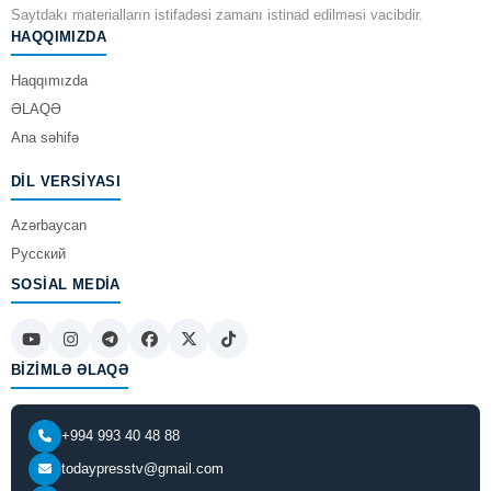
Saytdakı materialların istifadəsi zamanı istinad edilməsi vacibdir.
HAQQIMIZDA
Haqqımızda
ƏLAQƏ
Ana səhifə
DIL VERSIYASI
Azərbaycan
Русский
SOSIAL MEDIA
BIZIMLƏ ƏLAQƏ
+994 993 40 48 88
todaypresstv@gmail.com