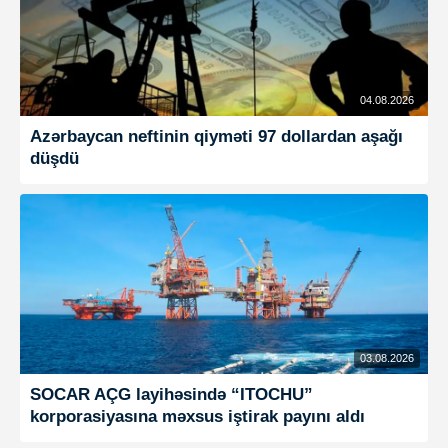
04.08.2026
Azərbaycan neftinin qiyməti 97 dollardan aşağı
düşdü
03.08.2026
SOCAR AÇG layihəsində “ITOCHU”
korporasiyasına məxsus iştirak payını aldı