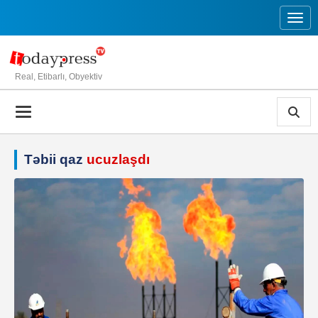
Toggl
Real, Etibarlı, Obyektiv
Təbii qaz
ucuzlaşdı