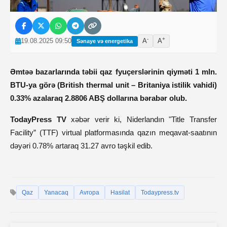
-
+
19.08.2025 09:50
A
A
Sənaye və energetika
Əmtəə bazarlarında təbii qaz fyuçerslərinin qiyməti 1 mln.
BTU-ya görə (British thermal unit – Britaniya istilik vahidi)
0.33% azalaraq 2.8806 ABŞ dollarına bərabər olub.
TodayPress TV
xəbər verir ki, Niderlandın "Title Transfer
Facility” (TTF) virtual platformasında qazın meqavat-saatının
dəyəri 0.78% artaraq 31.27 avro təşkil edib.
Qaz
Yanacaq
Avropa
Hasilat
Todaypress.tv