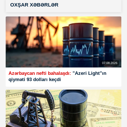
OXŞAR XƏBƏRLƏR
07.08.2026
Azərbaycan nefti bahalaşdı:
"Azeri Light"ın
qiyməti 93 dolları keçdi