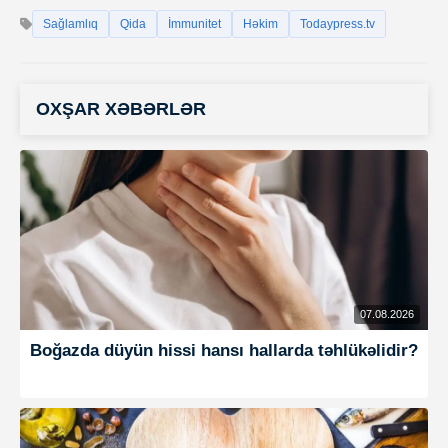
Sağlamlıq
Qida
İmmunitet
Həkim
Todaypress.tv
OXŞAR XƏBƏRLƏR
07.08.2026
Boğazda düyün hissi hansı hallarda təhlükəlidir?