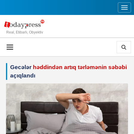
Toggl
Real, Etibarlı, Obyektiv
Gecələr
həddindən artıq tərləmənin səbəbi
açıqlandı