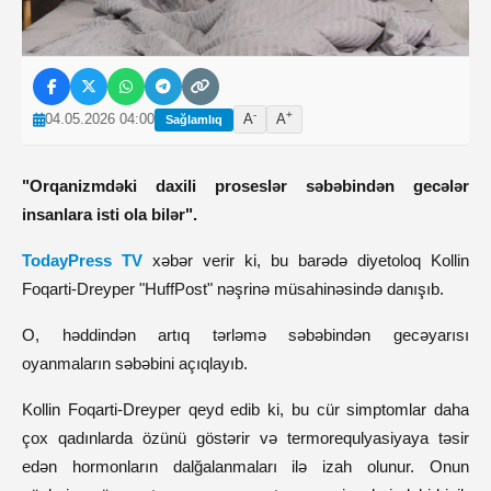
-
+
04.05.2026 04:00
A
A
Sağlamlıq
"Orqanizmdəki daxili proseslər səbəbindən gecələr
insanlara isti ola bilər".
TodayPress TV
xəbər verir ki, bu barədə diyetoloq Kollin
Foqarti-Dreyper "HuffPost" nəşrinə müsahinəsində danışıb.
O, həddindən artıq tərləmə səbəbindən gecəyarısı
oyanmaların səbəbini açıqlayıb.
Kollin Foqarti-Dreyper qeyd edib ki, bu cür simptomlar daha
çox qadınlarda özünü göstərir və termorequlyasiyaya təsir
edən hormonların dalğalanmaları ilə izah olunur. Onun