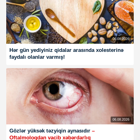
06.08.2026
Hər gün yediyiniz qidalar arasında xolesterinə
faydalı olanlar varmış!
06.08.2026
Gözlər yüksək təzyiqin aynasıdır
–
Oftalmoloqdan vacib xəbərdarlıq