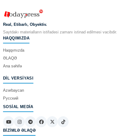
Real, Etibarlı, Obyektiv.
Saytdakı materialların istifadəsi zamanı istinad edilməsi vacibdir.
HAQQIMIZDA
Haqqımızda
ƏLAQƏ
Ana səhifə
DIL VERSIYASI
Azərbaycan
Русский
SOSIAL MEDIA
BIZIMLƏ ƏLAQƏ