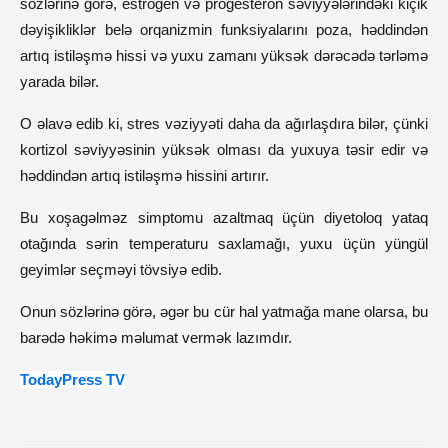
sözlərinə görə, estrogen və progesteron səviyyələrindəki kiçik
dəyişikliklər belə orqanizmin funksiyalarını poza, həddindən
artıq istiləşmə hissi və yuxu zamanı yüksək dərəcədə tərləmə
yarada bilər.
O əlavə edib ki, stres vəziyyəti daha da ağırlaşdıra bilər, çünki
kortizol səviyyəsinin yüksək olması da yuxuya təsir edir və
həddindən artıq istiləşmə hissini artırır.
Bu xoşagəlməz simptomu azaltmaq üçün diyetoloq yataq
otağında sərin temperaturu saxlamağı, yuxu üçün yüngül
geyimlər seçməyi tövsiyə edib.
Onun sözlərinə görə, əgər bu cür hal yatmağa mane olarsa, bu
barədə həkimə məlumat vermək lazımdır.
TodayPress TV