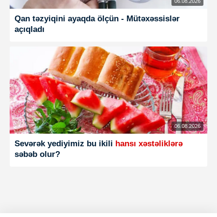
06.08.2026
Qan təzyiqini ayaqda ölçün - Mütəxəssislər
açıqladı
06.08.2026
Sevərək yediyimiz bu ikili
hansı xəstəliklərə
səbəb olur?