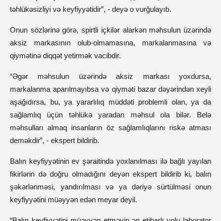
təhlükəsizliyi və keyfiyyətidir”, - deyə o vurğulayıb.
Onun sözlərinə görə, spirtli içkilər alarkən məhsulun üzərində
aksiz markasının olub-olmamasına, markalanmasına və
qiymətinə diqqət yetirmək vacibdir.
“Əgər məhsulun üzərində aksiz markası yoxdursa,
markalanma aparılmayıbsa və qiyməti bazar dəyərindən xeyli
aşağıdırsa, bu, ya yararlılıq müddəti problemli olan, ya da
sağlamlıq üçün təhlükə yaradan məhsul ola bilər. Belə
məhsulları almaq insanların öz sağlamlıqlarını riskə atması
deməkdir”, - ekspert bildirib.
Balın keyfiyyətinin ev şəraitində yoxlanılması ilə bağlı yayılan
fikirlərin də doğru olmadığını deyən ekspert bildirib ki, balın
şəkərlənməsi, yandırılması və ya dəriyə sürtülməsi onun
keyfiyyətini müəyyən edən meyar deyil.
“Balın keyfiyyətini müəyyən etməyin ən etibarlı yolu laborator