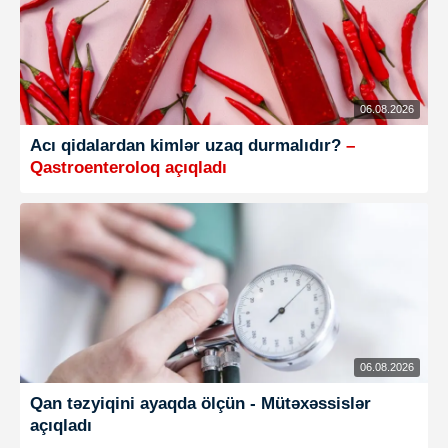
06.08.2026
Acı qidalardan kimlər uzaq durmalıdır?
–
Qastroenteroloq açıqladı
06.08.2026
Qan təzyiqini ayaqda ölçün - Mütəxəssislər
açıqladı