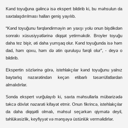
Kənd toyuğuna gəlincə isə ekspert bildirib ki, bu məhsulun da
saxtalaşdırılması halları geniş yayılıb.
“Kənd toyuğunu fərqləndirməyin ən yaxşı yolu onun bişdikdən
sonrakı xüsusiyyətlərinə diqqət yetirməkdir. Broyler toyuğu
daha tez bişir, əti daha yumşaq olur. Kənd toyuğunda isə həm
dad, həm qoxu, həm də ətin quruluşu fərqli olur”, - deyə o
bildirib.
Ekspertin sözlərinə görə, istehlakçılar kənd toyuğunu yalnız
baytarlıq nəzarətindən keçən etibarlı təsərrüfatlardan
almalıdırlar.
Sonda ekspert vurğulayıb ki, saxta məhsullarla mübarizədə
təkcə dövlət nəzarəti kifayət etmir. Onun fikrincə, istehlakçılar
da daha diqqətli olmalı, məhsul seçərkən qiymətə deyil,
təhlükəsizlik, keyfiyyət və mənşəyə üstünlük verməlidirlər.