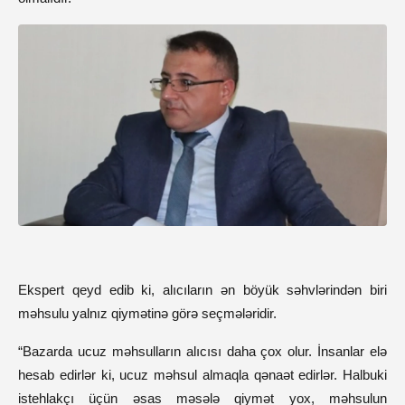
Ekspert qeyd edib ki, alıcıların ən böyük səhvlərindən biri
məhsulu yalnız qiymətinə görə seçmələridir.
“Bazarda ucuz məhsulların alıcısı daha çox olur. İnsanlar elə
hesab edirlər ki, ucuz məhsul almaqla qənaət edirlər. Halbuki
istehlakçı üçün əsas məsələ qiymət yox, məhsulun