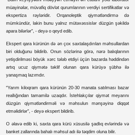
müayinələr, müvafiq dövlət qurumlarının verdiyi sertifikatlar və
ekspertiza rəyləridir. Orqanoleptik qiymətləndirmə də
mümkündür, lakin bunu yalnız mütəxəssislər düzgün şəkildə
apara bilərlər”, - deyə o qeyd edib.
Ekspert qara kürünün də ən çox saxtalaşdırılan məhsullardan
biri olduğunu bildirib. Onun sözlərinə görə, nərə balıqlarının
yetişdirilməsi böyük xərc tələb etdiyi üçün bazarda həddindən
artıq ucuz qiymətə təklif olunan qara kürüyə şübhə ilə
yanaşmaq lazımdır.
“Yarım kiloqram qara kürünün 20-30 manata satılması bazar
reallığından tamamilə uzaqdır. İstehlakçılar qiymət meyarını
düzgün qiymətləndirməli və məhsulun mənşəyinə diqqət
etməlidirlər”, - deyə ekspert bildirib.
O əlavə edib ki, saxta qara kürü xüsusilə şadlıq evlərində və
banket zallarında bahalı məhsul adı ilə təqdim oluna bilir.