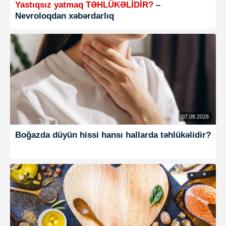
Yastıqsız yatmaq TƏHLÜKƏLİDİR?
–
Nevroloqdan xəbərdarlıq
07.08.2026
Boğazda düyün hissi hansı hallarda təhlükəlidir?