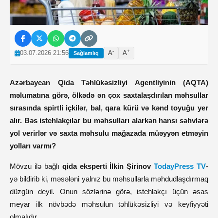
-
+
03.07.2026 21:56
A
A
Sağlamlıq
Azərbaycan Qida Təhlükəsizliyi Agentliyinin (AQTA)
məlumatına görə, ölkədə ən çox saxtalaşdırılan məhsullar
sırasında spirtli içkilər, bal, qara kürü və kənd toyuğu yer
alır. Bəs istehlakçılar bu məhsulları alarkən hansı səhvlərə
yol verirlər və saxta məhsulu mağazada müəyyən etməyin
yolları varmı?
Mövzu ilə bağlı
qida eksperti İlkin Şirinov
TodayPress TV
-
yə bildirib ki, məsələni yalnız bu məhsullarla məhdudlaşdırmaq
düzgün deyil. Onun sözlərinə görə, istehlakçı üçün əsas
meyar ilk növbədə məhsulun təhlükəsizliyi və keyfiyyəti
olmalıdır.