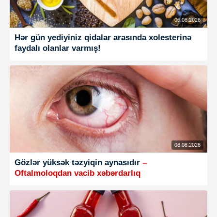
06.08.2026
Hər gün yediyiniz qidalar arasında xolesterinə
faydalı olanlar varmış!
06.08.2026
Gözlər yüksək təzyiqin aynasıdır
–
Oftalmoloqdan vacib xəbərdarlıq