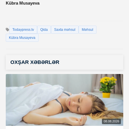
Kübra Musayeva
Todaypress.tv
Qida
Saxta məhsul
Məhsul
Kübra Musayeva
OXŞAR XƏBƏRLƏR
08.08.2026