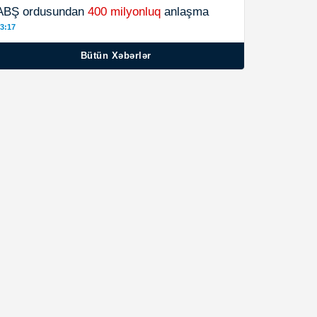
ABŞ ordusundan
400 milyonluq
anlaşma
3:17
Bütün Xəbərlər