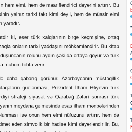
n həm elmi, həm də maarifləndirici dəyərini artırır. Bu
inin yalnız tarixi fakt kimi deyil, həm də müasir elmi
0
n yaradır.
0
tdir ki, əsər türk xalqlarının birgə keçmişinə, ortaq
maqla onların tarixi yaddaşını möhkəmləndirir. Bu kitab
 düşüncənin rolunu aydın şəkildə ortaya qoyur və türk
0
inə mühüm töhfə verir.
ə daha qabarıq görünür. Azərbaycanın müstəqillik
0
laqələrin güclənməsi, Prezident İlham Əliyevin türk
irdiyi strateji siyasət və Qarabağ Zəfəri sonrası türk
afiyanın meydana gəlməsində əsas ilham mənbələrindən
0
olunması isə onun həm elmi nüfuzunu artırır, həm də
dmət edən simvolik bir hadisə kimi dəyərləndirilir. Bu,