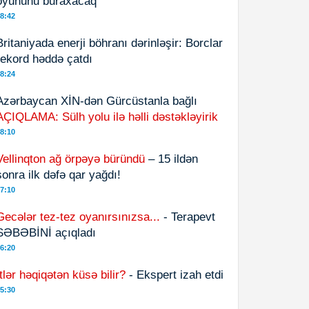
oyununu buraxacaq
8:42
Britaniyada enerji böhranı dərinləşir: Borclar
rekord həddə çatdı
8:24
Azərbaycan XİN-dən Gürcüstanla bağlı
AÇIQLAMA: Sülh yolu ilə həlli dəstəkləyirik
8:10
Vellinqton ağ örpəyə büründü
– 15 ildən
sonra ilk dəfə qar yağdı!
7:10
Gecələr tez-tez oyanırsınızsa...
- Terapevt
SƏBƏBİNİ açıqladı
6:20
İtlər həqiqətən küsə bilir?
- Ekspert izah etdi
5:30