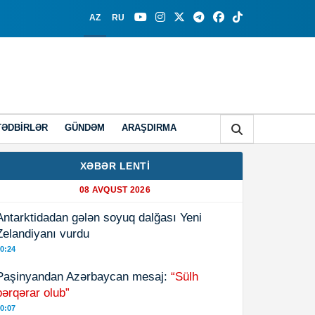
AZ
RU
TƏDBIRLƏR
GÜNDƏM
ARAŞDIRMA
XƏBƏR LENTİ
08 AVQUST 2026
Antarktidadan gələn soyuq dalğası Yeni
Zelandiyanı vurdu
0:24
Paşinyandan Azərbaycan mesaj:
“Sülh
bərqərar olub”
0:07