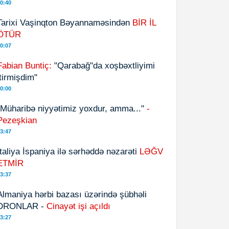
0:40
Tarixi Vaşinqton Bəyannaməsindən
BİR İL
ÖTÜR
0:07
Fabian Buntiç:
"Qarabağ"da xoşbəxtliyimi
itirmişdim"
0:00
"Müharibə niyyətimiz yoxdur, amma..."
-
Pezeşkian
3:47
İtaliya İspaniya ilə sərhəddə nəzarəti
LƏĞV
ETMİR
3:37
Almaniya hərbi bazası üzərində şübhəli
DRONLAR -
Cinayət işi açıldı
3:27