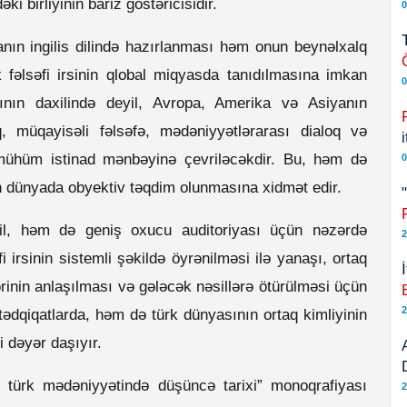
i birliyinin bariz göstəricisidir.
0
nın ingilis dilində hazırlanması həm onun beynəlxalq
 fəlsəfi irsinin qlobal miqyasda tanıdılmasına imkan
0
sının daxilində deyil, Avropa, Amerika və Asiyanın
 müqayisəli fəlsəfə, mədəniyyətlərarası dialoq və
ə mühüm istinad mənbəyinə çevriləcəkdir. Bu, həm də
0
nin dünyada obyektiv təqdim olunmasına xidmət edir.
il, həm də geniş oxucu auditoriyası üçün nəzərdə
2
 irsinin sistemli şəkildə öyrənilməsi ilə yanaşı, ortaq
ərinin anlaşılması və gələcək nəsillərə ötürülməsi üçün
2
ədqiqatlarda, həm də türk dünyasının ortaq kimliyinin
 dəyər daşıyır.
rs: türk mədəniyyətində düşüncə tarixi” monoqrafiyası
2