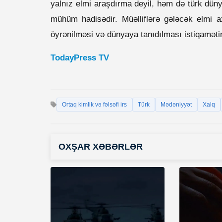
yalnız elmi araşdırma deyil, həm də türk düny
mühüm hadisədir. Müəlliflərə gələcək elmi axt
öyrənilməsi və dünyaya tanıdılması istiqamətin
TodayPress TV
Ortaq kimlik və fəlsəfi irs
Türk
Mədəniyyət
Xalq
OXŞAR XƏBƏRLƏR