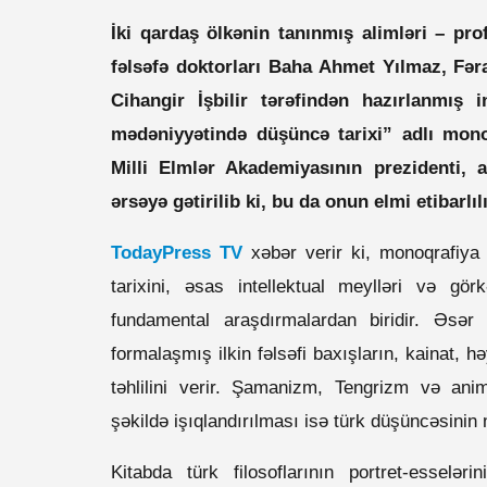
İki qardaş ölkənin tanınmış alimləri – pr
fəlsəfə doktorları Baha Ahmet Yılmaz, Fər
Cihangir İşbilir tərəfindən hazırlanmış i
mədəniyyətində düşüncə tarixi” adlı mon
Milli Elmlər Akademiyasının prezidenti, 
ərsəyə gətirilib ki, bu da onun elmi etibarlıl
TodayPress TV
xəbər verir ki, monoqrafiya 
tarixini, əsas intellektual meylləri və gör
fundamental araşdırmalardan biridir. Əsər
formalaşmış ilkin fəlsəfi baxışların, kainat, h
təhlilini verir. Şamanizm, Tengrizm və animi
şəkildə işıqlandırılması isə türk düşüncəsinin m
Kitabda türk filosoflarının portret-esselə