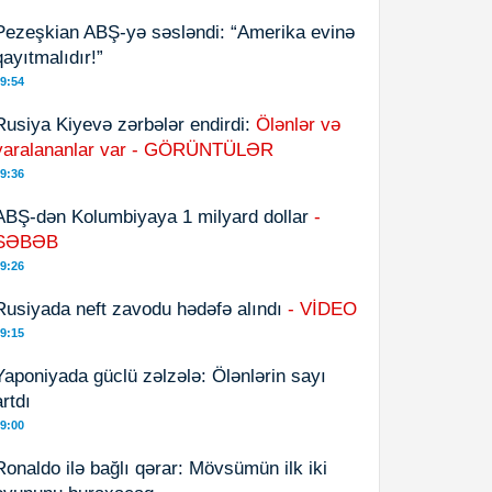
Pezeşkian ABŞ-yə səsləndi: “Amerika evinə
qayıtmalıdır!”
9:54
Rusiya Kiyevə zərbələr endirdi:
Ölənlər və
yaralananlar var - GÖRÜNTÜLƏR
9:36
ABŞ-dən Kolumbiyaya 1 milyard dollar
-
SƏBƏB
9:26
Rusiyada neft zavodu hədəfə alındı
- VİDEO
9:15
Yaponiyada güclü zəlzələ: Ölənlərin sayı
artdı
9:00
Ronaldo ilə bağlı qərar: Mövsümün ilk iki