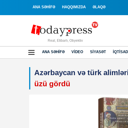
ANA SƏHİFƏ
HAQQIMIZDA
ƏLAQƏ
Real, Etibarlı, Obyektiv
ANA SƏHIFƏ
VIDEO
SIYASƏT
İQTISAD
Azərbaycan və türk alimlər
üzü gördü