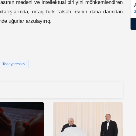
asının mədəni və intellektual birliyini möhkəmləndirən
arışlarında, ortaq türk fəlsəfi irsinin daha dərindən
2
də uğurlar arzulayırıq.
Todaypress.tv