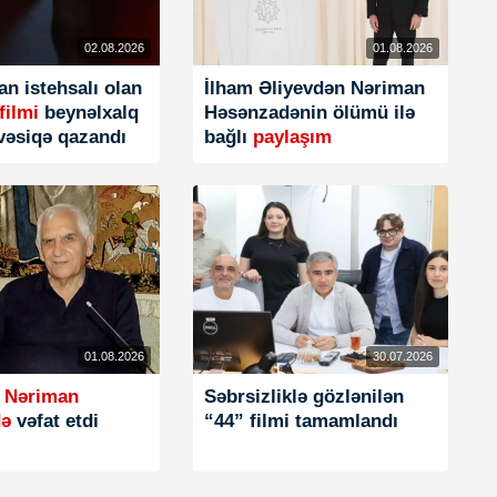
02.08.2026
01.08.2026
n istehsalı olan
İlham Əliyevdən Nəriman
filmi
beynəlxalq
Həsənzadənin ölümü ilə
 vəsiqə qazandı
bağlı
paylaşım
01.08.2026
30.07.2026
i Nəriman
Səbrsizliklə gözlənilən
də
vəfat etdi
“44” filmi tamamlandı