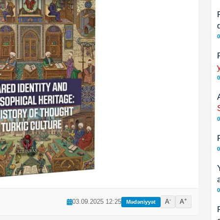
0
0
0
0
0
-
+
03.09.2025 12:25
A
A
Mədəniyyət