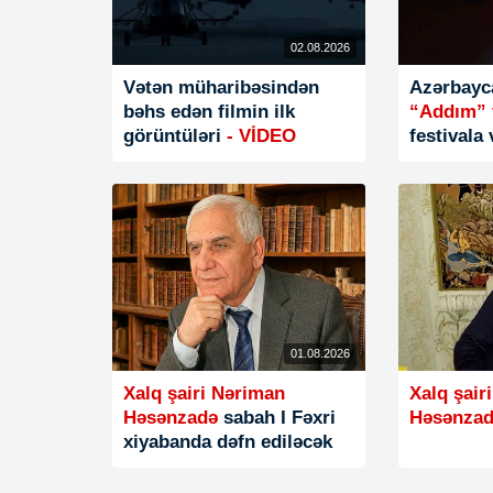
02.08.2026
Vətən müharibəsindən
Azərbayca
bəhs edən filmin ilk
“Addım” 
görüntüləri
- VİDEO
festivala
01.08.2026
Xalq şairi Nəriman
Xalq şair
Həsənzadə
sabah I Fəxri
Həsənza
xiyabanda dəfn ediləcək