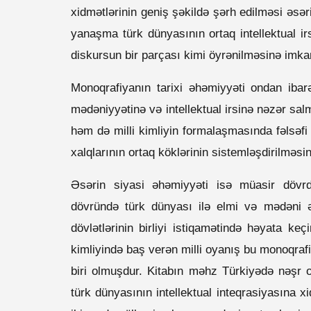
xidmətlərinin geniş şəkildə şərh edilməsi əsəri
yanaşma türk dünyasının ortaq intellektual irs
diskursun bir parçası kimi öyrənilməsinə imka
Monoqrafiyanın tarixi əhəmiyyəti ondan ibarə
mədəniyyətinə və intellektual irsinə nəzər sal
həm də milli kimliyin formalaşmasında fəlsəfi
xalqlarının ortaq köklərinin sistemləşdirilməs
Əsərin siyasi əhəmiyyəti isə müasir dövrd
dövründə türk dünyası ilə elmi və mədəni ə
dövlətlərinin birliyi istiqamətində həyata keç
kimliyində baş verən milli oyanış bu monoqr
biri olmuşdur. Kitabın məhz Türkiyədə nəşr 
türk dünyasının intellektual inteqrasiyasına xi