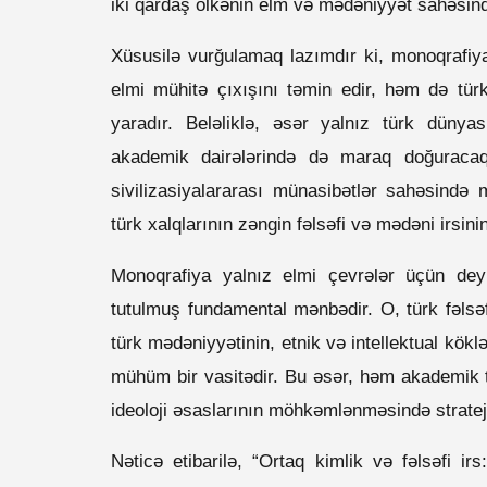
iki qardaş ölkənin elm və mədəniyyət sahəsindək
Xüsusilə vurğulamaq lazımdır ki, monoqrafiya
elmi mühitə çıxışını təmin edir, həm də türk
yaradır. Beləliklə, əsər yalnız türk dünya
akademik dairələrində də maraq doğuracaq,
sivilizasiyalararası münasibətlər sahəsind
türk xalqlarının zəngin fəlsəfi və mədəni irsi
Monoqrafiya yalnız elmi çevrələr üçün dey
tutulmuş fundamental mənbədir. O, türk fəlsəfi
türk mədəniyyətinin, etnik və intellektual kökl
mühüm bir vasitədir. Bu əsər, həm akademik t
ideoloji əsaslarının möhkəmlənməsində strateji
Nəticə etibarilə, “Ortaq kimlik və fəlsəfi i