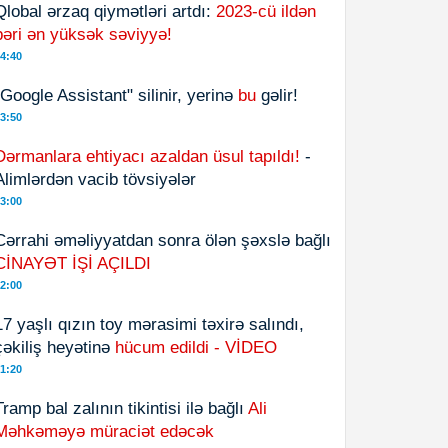
Qlobal ərzaq qiymətləri artdı:
2023-cü ildən
bəri ən yüksək səviyyə!
4:40
"Google Assistant" silinir, yerinə
bu
gəlir!
3:50
Dərmanlara ehtiyacı azaldan üsul tapıldı!
-
Alimlərdən vacib tövsiyələr
3:00
Cərrahi əməliyyatdan sonra ölən şəxslə bağlı
CİNAYƏT İŞİ AÇILDI
2:00
17 yaşlı qızın toy mərasimi təxirə salındı,
çəkiliş heyətinə
hücum edildi - VİDEO
1:20
Tramp bal zalının tikintisi ilə bağlı
Ali
Məhkəməyə müraciət edəcək