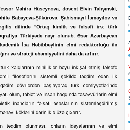
0
ofessor Mahira Hüseynova, dosent Elvin Talışınski,
ahilə Babayeva-Şükürova, Şahismayıl İsmayılov və
ngilis dilində “Ortaq kimlik və fəlsəfi irs: türk
0
oqrafiya Türkiyədə nəşr olunub. Əsər Azərbaycan
akademik İsa Həbibbəylinin elmi redaktorluğu ilə
ığını və strateji əhəmiyyətini daha da artırır.
0
türk xalqlarının minilliklər boyu inkişaf etmiş fəlsəfə
kəmli filosoflarını sistemli şəkildə təqdim edən ilk
0
 qədim dövrlərdən başlayaraq türk cəmiyyətlərində
əyat, ölüm, təbiət və insan haqqında təsəvvürlərin elmi
stik inancların fəlsəfi əsaslarının sistemləşdirilmiş
0
ənəvi köklərini dərinliklə üzə çıxarır.
0
rinin təqdim olunması, onların ideyalarının və elmi