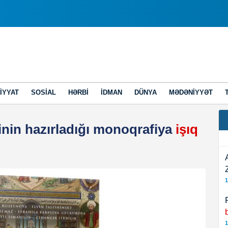
IYYAT
SOSIAL
HƏRBI
İDMAN
DÜNYA
MƏDƏNIYYƏT
inin hazırladığı monoqrafiya
işıq
1
1